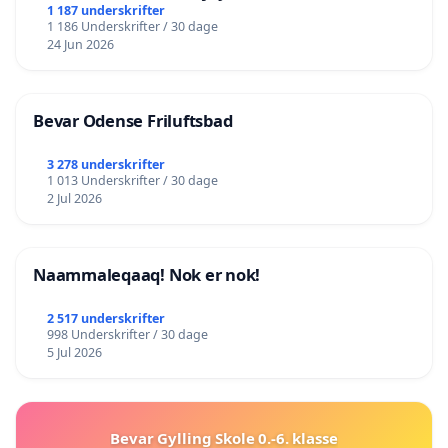
lokalområde i balance
1 187 underskrifter
1 186 Underskrifter / 30 dage
24 Jun 2026
Bevar Odense Friluftsbad
3 278 underskrifter
1 013 Underskrifter / 30 dage
2 Jul 2026
Naammaleqaaq! Nok er nok!
2 517 underskrifter
998 Underskrifter / 30 dage
5 Jul 2026
Bevar Gylling Skole 0.-6. klasse