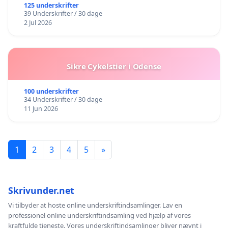
BOARDWALK VÆK FRA SØEN
125 underskrifter
39 Underskrifter / 30 dage
2 Jul 2026
Sikre Cykelstier i Odense
100 underskrifter
34 Underskrifter / 30 dage
11 Jun 2026
1
2
3
4
5
»
Skrivunder.net
Vi tilbyder at hoste online underskriftindsamlinger. Lav en
professionel online underskriftindsamling ved hjælp af vores
kraftfulde tjeneste. Vores underskriftindsamlinger bliver nævnt i