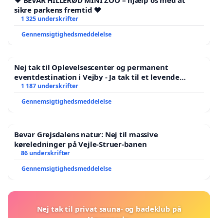
❤️ BEVAR HILLERØD MINI ZOO – hjælp os med at
sikre parkens fremtid ❤️
1 325 underskrifter
Gennemsigtighedsmeddelelse
Nej tak til Oplevelsescenter og permanent
eventdestination i Vejby - Ja tak til et levende
lokalområde i balance
1 187 underskrifter
Gennemsigtighedsmeddelelse
Bevar Grejsdalens natur: Nej til massive
køreledninger på Vejle-Struer-banen
86 underskrifter
Gennemsigtighedsmeddelelse
Nej tak til privat sauna- og badeklub på