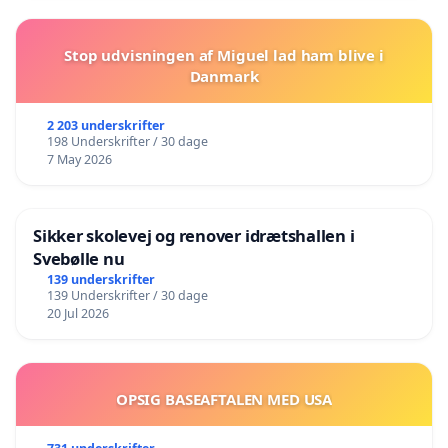
Stop udvisningen af Miguel lad ham blive i
Danmark
2 203 underskrifter
198 Underskrifter / 30 dage
7 May 2026
Sikker skolevej og renover idrætshallen i
Svebølle nu
139 underskrifter
139 Underskrifter / 30 dage
20 Jul 2026
OPSIG BASEAFTALEN MED USA