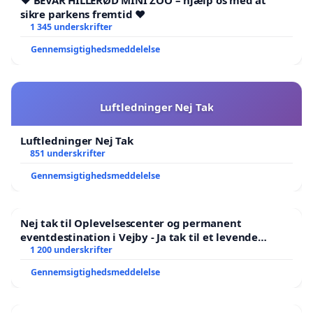
❤️ BEVAR HILLERØD MINI ZOO – hjælp os med at
sikre parkens fremtid ❤️
1 345 underskrifter
Gennemsigtighedsmeddelelse
Luftledninger Nej Tak
Luftledninger Nej Tak
851 underskrifter
Gennemsigtighedsmeddelelse
Nej tak til Oplevelsescenter og permanent
eventdestination i Vejby - Ja tak til et levende
lokalområde i balance
1 200 underskrifter
Gennemsigtighedsmeddelelse