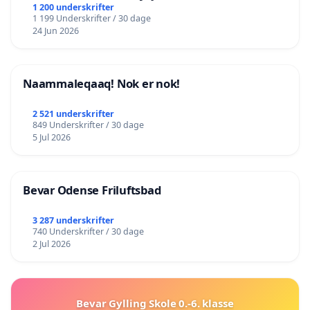
lokalområde i balance
1 200 underskrifter
1 199 Underskrifter / 30 dage
24 Jun 2026
Naammaleqaaq! Nok er nok!
2 521 underskrifter
849 Underskrifter / 30 dage
5 Jul 2026
Bevar Odense Friluftsbad
3 287 underskrifter
740 Underskrifter / 30 dage
2 Jul 2026
Bevar Gylling Skole 0.-6. klasse