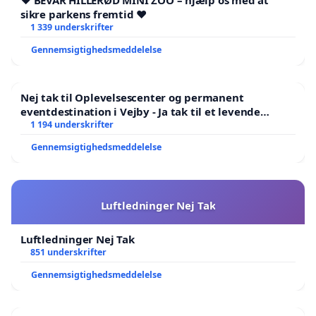
❤️ BEVAR HILLERØD MINI ZOO – hjælp os med at
sikre parkens fremtid ❤️
1 339 underskrifter
Gennemsigtighedsmeddelelse
Nej tak til Oplevelsescenter og permanent
eventdestination i Vejby - Ja tak til et levende
lokalområde i balance
1 194 underskrifter
Gennemsigtighedsmeddelelse
Luftledninger Nej Tak
Luftledninger Nej Tak
851 underskrifter
Gennemsigtighedsmeddelelse