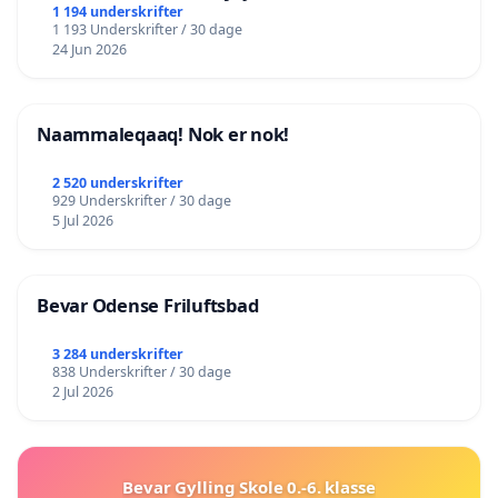
lokalområde i balance
1 194 underskrifter
1 193 Underskrifter / 30 dage
24 Jun 2026
Naammaleqaaq! Nok er nok!
2 520 underskrifter
929 Underskrifter / 30 dage
5 Jul 2026
Bevar Odense Friluftsbad
3 284 underskrifter
838 Underskrifter / 30 dage
2 Jul 2026
Bevar Gylling Skole 0.-6. klasse