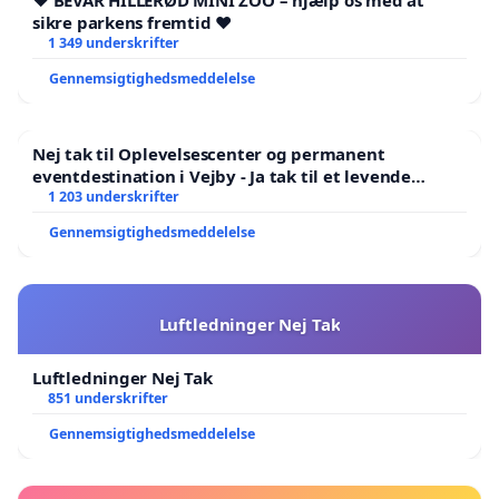
❤️ BEVAR HILLERØD MINI ZOO – hjælp os med at
sikre parkens fremtid ❤️
1 349 underskrifter
Gennemsigtighedsmeddelelse
Nej tak til Oplevelsescenter og permanent
eventdestination i Vejby - Ja tak til et levende
lokalområde i balance
1 203 underskrifter
Gennemsigtighedsmeddelelse
Luftledninger Nej Tak
Luftledninger Nej Tak
851 underskrifter
Gennemsigtighedsmeddelelse