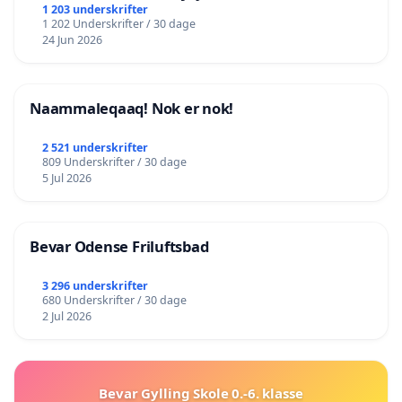
lokalområde i balance
1 203 underskrifter
1 202 Underskrifter / 30 dage
24 Jun 2026
Naammaleqaaq! Nok er nok!
2 521 underskrifter
809 Underskrifter / 30 dage
5 Jul 2026
Bevar Odense Friluftsbad
3 296 underskrifter
680 Underskrifter / 30 dage
2 Jul 2026
Bevar Gylling Skole 0.-6. klasse