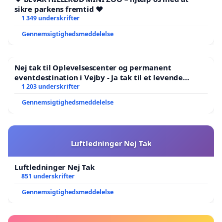
sikre parkens fremtid ❤️
1 349 underskrifter
Gennemsigtighedsmeddelelse
Nej tak til Oplevelsescenter og permanent
eventdestination i Vejby - Ja tak til et levende
lokalområde i balance
1 203 underskrifter
Gennemsigtighedsmeddelelse
Luftledninger Nej Tak
Luftledninger Nej Tak
851 underskrifter
Gennemsigtighedsmeddelelse