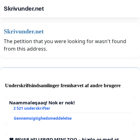
Skrivunder.net
Skrivunder.net
The petition that you were looking for wasn't found
from this address.
Underskriftsindsamlinger fremhævet af andre brugere
Naammaleqaaq! Nok er nok!
2 521 underskrifter
Gennemsigtighedsmeddelelse
❤️ BEVAR HILLERØD MINI ZOO – hjælp os med at