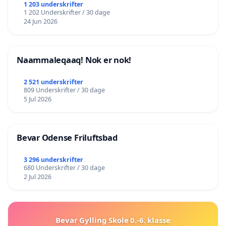
lokalområde i balance
1 203 underskrifter
1 202 Underskrifter / 30 dage
24 Jun 2026
Naammaleqaaq! Nok er nok!
2 521 underskrifter
809 Underskrifter / 30 dage
5 Jul 2026
Bevar Odense Friluftsbad
3 296 underskrifter
680 Underskrifter / 30 dage
2 Jul 2026
Bevar Gylling Skole 0.-6. klasse