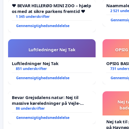
❤️ BEVAR HILLERØD MINI ZOO – hjælp
Naammaleq
os med at sikre parkens fremtid ❤️
2 521 unde
1 345 underskrifter
Gennemsi
Gennemsigtighedsmeddelelse
Luftledninger Nej Tak
OPSIG
Luftledninger Nej Tak
OPSIG BAS
851 underskrifter
731 unders
Gennemsigtighedsmeddelelse
Gennemsi
Bevar Grejsdalens natur: Nej til
Nej t
massive køreledninger på Vejle-
bad
Struer-banen
86 underskrifter
Gennemsigtighedsmeddelelse
Nej tak ti
på Havneg