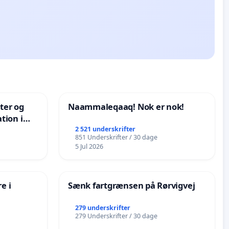
nter og
Naammaleqaaq! Nok er nok!
tion i
de
2 521 underskrifter
851 Underskrifter / 30 dage
5 Jul 2026
e i
Sænk fartgrænsen på Rørvigvej
279 underskrifter
279 Underskrifter / 30 dage