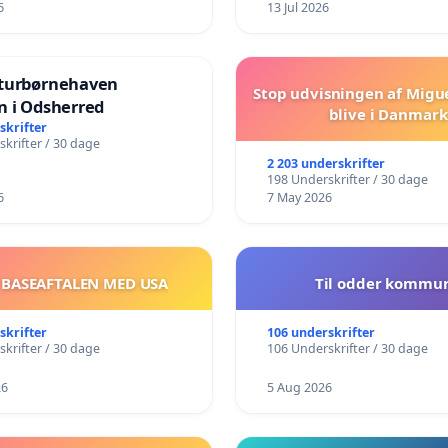
6
13 Jul 2026
turbørnehaven
Stop udvisningen af Migu
n i Odsherred
blive i Danmark
skrifter
krifter / 30 dage
2 203 underskrifter
198 Underskrifter / 30 dage
6
7 May 2026
 BASEAFTALEN MED USA
Til odder kommu
skrifter
106 underskrifter
krifter / 30 dage
106 Underskrifter / 30 dage
26
5 Aug 2026