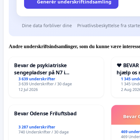
Generér underskriftindsamling
Dine data forbliver dine
Privatlivsbeskyttelse fra start
Andre underskriftsindsamlinger, som du kunne være interesse
Bevar de psykiatriske
❤️ BEVAR
sengepladser på N7 i
hjælp os 
Frederikshavn
fremtid ❤
3 639 underskrifter
1 345 und
3 639 Underskrifter / 30 dage
1 345 Unde
12 Jul 2026
2 Aug 202
Bevar Odense Friluftsbad
Bevar G
3 287 underskrifter
469 under
740 Underskrifter / 30 dage
469 Unders