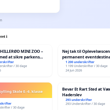
en
ret i
 HILLERØD MINI ZOO –
Nej tak til Oplevelsesce
med at sikre parkens
permanent eventdestina
️
Vejby - Ja tak til et leven
erskrifter
1 200 underskrifter
rskrifter / 30 dage
1 199 Underskrifter / 30 dage
lokalområde i balance
6
24 Jun 2026
Bevar Et Rart Sted at Vær
ylling Skole 0.-6. klasse
Haderslev
293 underskrifter
skrifter
293 Underskrifter / 30 dage
krifter / 30 dage