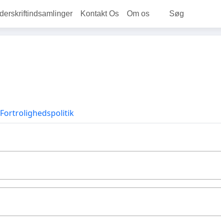
rskriftindsamlinger
Kontakt Os
Om os
Søg
Fortrolighedspolitik