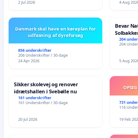
2 Jul 2026
4 Aug 202
Bevar Na
Danmark skal have en køreplan for
Solbakke
udfasning af dyreforsøg
204 under
204 Unders
856 underskrifter
206 Underskrifter / 30 dage
24 Apr 2026
5 Aug 202
Sikker skolevej og renover
OPSIG
idrætshallen i Svebølle nu
161 underskrifter
731 under
161 Underskrifter / 30 dage
116 Unders
20 Jul 2026
19 Feb 20