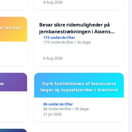
4 Aug 2026
Bevar sikre ridemuligheder på
el lad ham
jernbanestrækningen i Assens
Kommune
173 underskrifter
173 Underskrifter / 30 dage
6 Aug 2026
ne
Styrk fastholdelsen af fastansatte
læger og sygeplejersker i Grønland
86 underskrifter
86 Underskrifter / 30 dage
21 Jul 2026