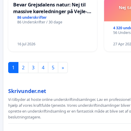
Bevar Grejsdalens natur: Nej til
Nej t
massive køreledninger på Vejle-
Struer-banen
86 underskrifter
86 Underskrifter / 30 dage
4 320 und
56 Undersk
16 Jul 2026
27 Apr 20
1
2
3
4
5
»
Skrivunder.net
Vi tilbyder at hoste online underskriftindsamlinger. Lav en professione
hjælp af vores kraftfulde tjeneste. Vores underskriftindsamlinger bliver
oprette en underskriftindsamling er en fantastisk måde at blive set af
beslutningstagere.