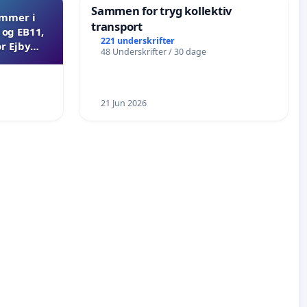
Sammen for tryg kollektiv
ammer i
transport
og EB11,
221 underskrifter
r Ejby
48 Underskrifter / 30 dage
21 Jun 2026