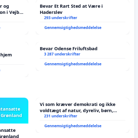
er og
Bevar Et Rart Sted at Være i
on i Vejby
Haderslev
lområde i
293 underskrifter
e
Gennemsigtighedsmeddelelse
Bevar Odense Friluftsbad
ehjem
3 287 underskrifter
Gennemsigtighedsmeddelelse
e
Vi som kræver demokrati og ikke
stansatte
voldtægt af natur, dyreliv, børn,
i Grønland
unge Borgene har sagt NEJ i mange
231 underskrifter
år. Der er
Gennemsigtighedsmeddelelse
ansatte
 Grønland