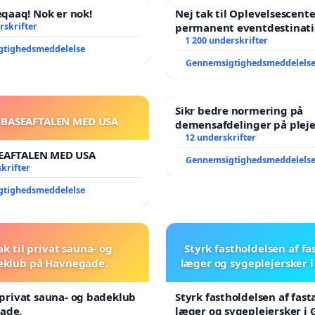
aaq! Nok er nok!
Nej tak til Oplevelsescent
rskrifter
permanent eventdestinati
- Ja tak til et levende loka
1 200 underskrifter
gtighedsmeddelelse
balance
Gennemsigtighedsmeddelels
Sikr bedre normering på
 BASEAFTALEN MED USA
demensafdelinger på plej
12 underskrifter
EAFTALEN MED USA
Gennemsigtighedsmeddelels
krifter
gtighedsmeddelelse
ak til privat sauna- og
Styrk fastholdelsen af fa
eklub på Havnegade.
læger og sygeplejersker 
l privat sauna- og badeklub
Styrk fastholdelsen af fast
ade.
læger og sygeplejersker i