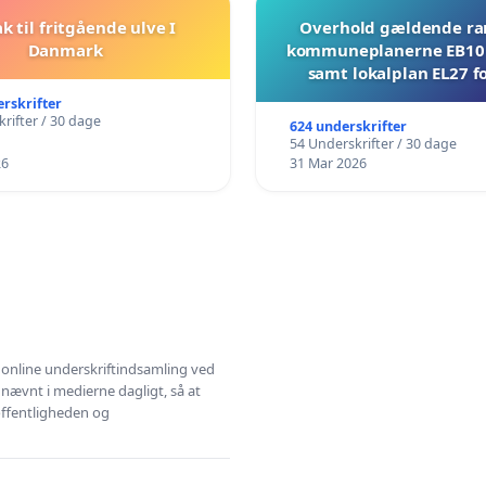
ak til fritgående ulve I
Overhold gældende r
Danmark
kommuneplanerne EB10 
samt lokalplan EL27 fo
Mosevej 30
erskrifter
rifter / 30 dage
624 underskrifter
54 Underskrifter / 30 dage
26
31 Mar 2026
l online underskriftindsamling ved
 nævnt i medierne dagligt, så at
 offentligheden og