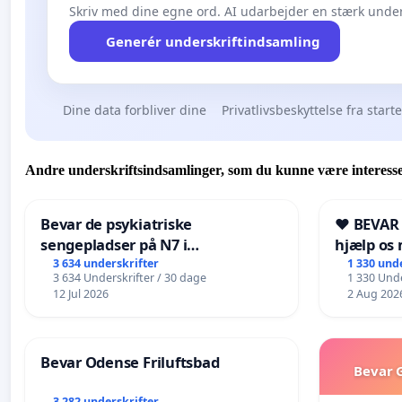
Skriv med dine egne ord. AI udarbejder en stærk under
Generér underskriftindsamling
Dine data forbliver dine
Privatlivsbeskyttelse fra start
Andre underskriftsindsamlinger, som du kunne være interesse
Bevar de psykiatriske
❤️ BEVAR
sengepladser på N7 i
hjælp os 
Frederikshavn
fremtid ❤
3 634 underskrifter
1 330 und
3 634 Underskrifter / 30 dage
1 330 Unde
12 Jul 2026
2 Aug 202
Bevar Odense Friluftsbad
Bevar G
3 282 underskrifter