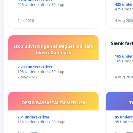
425 under
923 Underskrifter / 30 dage
425 Unders
2 Jul 2026
4 Aug 202
Sænk far
Stop udvisningen af Miguel lad ham
blive i Danmark
165 under
165 Unders
2 203 underskrifter
198 Underskrifter / 30 dage
7 May 2026
4 Aug 202
OPSIG BASEAFTALEN MED USA
T
731 underskrifter
95 unders
116 Underskrifter / 30 dage
95 Undersk