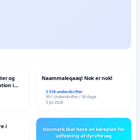
nter og
Naammaleqaaq! Nok er nok!
tion i
de
2 518 underskrifter
951 Underskrifter / 30 dage
5 Jul 2026
e i
Danmark skal have en køreplan for
udfasning af dyreforsøg