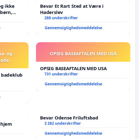
g ikke
Bevar Et Rart Sted at Være i
Haderslev
J i mange
288 underskrifter
e
Gennemsigtighedsmeddelelse
na- og
OPSIG BASEAFTALEN MED USA
ade.
OPSIG BASEAFTALEN MED USA
731 underskrifter
g badeklub
Gennemsigtighedsmeddelelse
e
Bevar Odense Friluftsbad
ehjem
3 282 underskrifter
Gennemsigtighedsmeddelelse