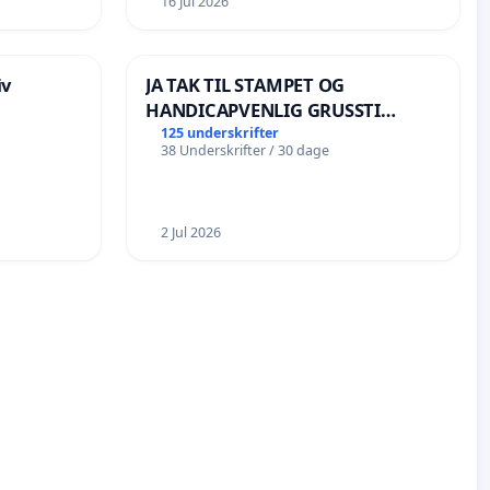
16 Jul 2026
iv
JA TAK TIL STAMPET OG
HANDICAPVENLIG GRUSSTI
LANGS SØENS KANT! NEJ TIL
125 underskrifter
38 Underskrifter / 30 dage
BOARDWALK VÆK FRA SØEN
2 Jul 2026