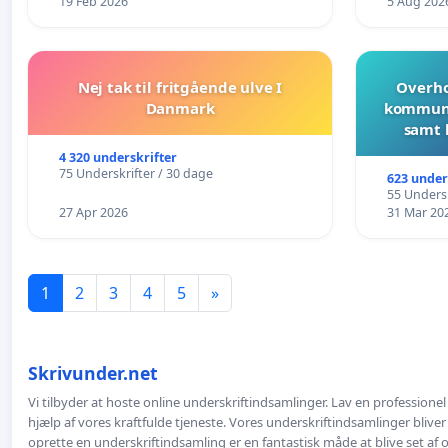
19 Feb 2026
5 Aug 202
Nej tak til fritgående ulve I
Overho
Danmark
kommune
samt 
4 320 underskrifter
75 Underskrifter / 30 dage
623 under
55 Undersk
27 Apr 2026
31 Mar 20
1
2
3
4
5
»
Skrivunder.net
Vi tilbyder at hoste online underskriftindsamlinger. Lav en professione
hjælp af vores kraftfulde tjeneste. Vores underskriftindsamlinger bliver
oprette en underskriftindsamling er en fantastisk måde at blive set af