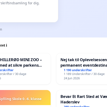
skriftindsamling for dig.
en
ret i
 HILLERØD MINI ZOO –
Nej tak til Oplevelsesce
med at sikre parkens
permanent eventdestina
️
Vejby - Ja tak til et leven
erskrifter
1 190 underskrifter
rskrifter / 30 dage
1 189 Underskrifter / 30 dage
lokalområde i balance
6
24 Jun 2026
Bevar Et Rart Sted at Vær
ylling Skole 0.-6. klasse
Haderslev
288 underskrifter