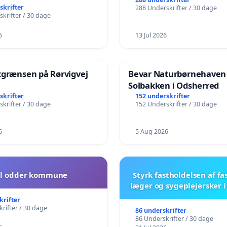
skrifter
288 Underskrifter / 30 dage
krifter / 30 dage
6
13 Jul 2026
tgrænsen på Rørvigvej
Bevar Naturbørnehaven
Solbakken i Odsherred
skrifter
152 underskrifter
krifter / 30 dage
152 Underskrifter / 30 dage
6
5 Aug 2026
il odder kommune
Styrk fastholdelsen af fa
læger og sygeplejersker 
krifter
rifter / 30 dage
86 underskrifter
86 Underskrifter / 30 dage