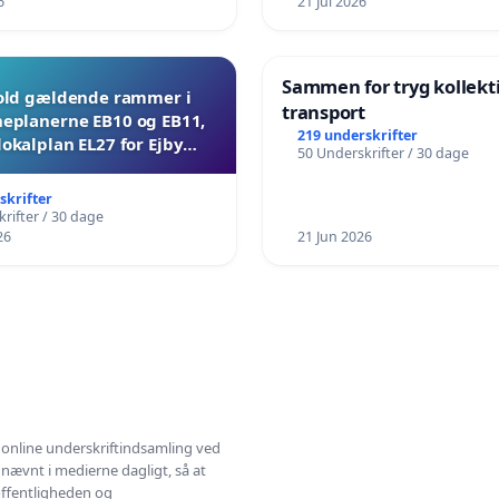
6
21 Jul 2026
Sammen for tryg kollekt
ld gældende rammer i
transport
planerne EB10 og EB11,
219 underskrifter
lokalplan EL27 for Ejby
50 Underskrifter / 30 dage
Mosevej 30
skrifter
rifter / 30 dage
26
21 Jun 2026
l online underskriftindsamling ved
 nævnt i medierne dagligt, så at
 offentligheden og