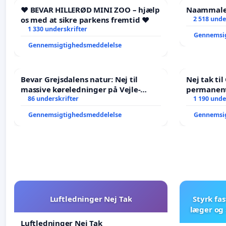
❤️ BEVAR HILLERØD MINI ZOO – hjælp
Naammaleq
os med at sikre parkens fremtid ❤️
2 518 unde
1 330 underskrifter
Gennemsi
Gennemsigtighedsmeddelelse
Bevar Grejsdalens natur: Nej til
Nej tak ti
massive køreledninger på Vejle-
permanent
Struer-banen
86 underskrifter
- Ja tak ti
1 190 unde
balance
Gennemsigtighedsmeddelelse
Gennemsi
Luftledninger Nej Tak
Styrk fa
læger og 
Luftledninger Nej Tak