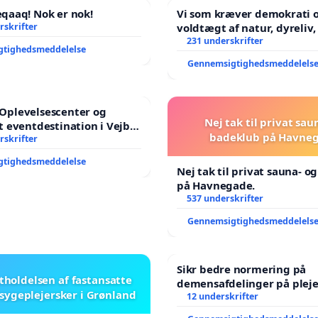
aaq! Nok er nok!
Vi som kræver demokrati o
rskrifter
voldtægt af natur, dyreliv, børn,
unge Borgene har sagt NE
231 underskrifter
gtighedsmeddelelse
år. Der er
Gennemsigtighedsmeddelels
l Oplevelsescenter og
Nej tak til privat sau
 eventdestination i Vejby
badeklub på Havneg
l et levende lokalområde i
rskrifter
gtighedsmeddelelse
Nej tak til privat sauna- o
på Havnegade.
537 underskrifter
Gennemsigtighedsmeddelels
Sikr bedre normering på
stholdelsen af fastansatte
demensafdelinger på plej
sygeplejersker i Grønland
12 underskrifter