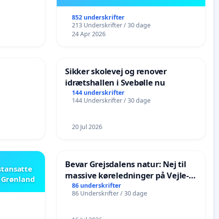
852 underskrifter
213 Underskrifter / 30 dage
24 Apr 2026
Sikker skolevej og renover
idrætshallen i Svebølle nu
144 underskrifter
144 Underskrifter / 30 dage
20 Jul 2026
Bevar Grejsdalens natur: Nej til
stansatte
massive køreledninger på Vejle-
i Grønland
Struer-banen
86 underskrifter
86 Underskrifter / 30 dage