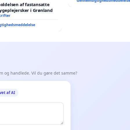
Gennemsigtighedsmeddelels
holdelsen af fastansatte
ygeplejersker i Grønland
rifter
gtighedsmeddelelse
em og handlede. Vil du gøre det samme?
vet af AI