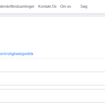
rskriftindsamlinger
Kontakt Os
Om os
Søg
Fortrolighedspolitik