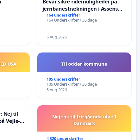
n
Bevar sikre ridemuligheder på
jernbanestrækningen i Assens
Kommune
164 underskrifter
164 Underskrifter / 30 dage
6 Aug 2026
MED USA
Til odder kommune
105 underskrifter
105 Underskrifter / 30 dage
5 Aug 2026
 Nej til
Nej tak til fritgående ulve I
å Vejle-
Danmark
4 320 underskrifter