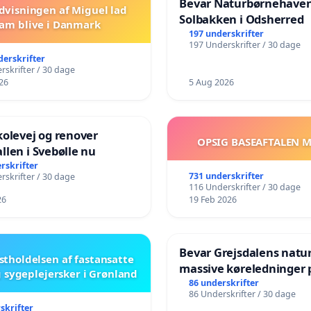
Bevar Naturbørnehave
dvisningen af Miguel lad
Solbakken i Odsherred
am blive i Danmark
197 underskrifter
197 Underskrifter / 30 dage
derskrifter
rskrifter / 30 dage
26
5 Aug 2026
kolevej og renover
OPSIG BASEAFTALEN 
llen i Svebølle nu
rskrifter
731 underskrifter
rskrifter / 30 dage
116 Underskrifter / 30 dage
26
19 Feb 2026
Bevar Grejsdalens natur:
stholdelsen af fastansatte
massive køreledninger p
 sygeplejersker i Grønland
Struer-banen
86 underskrifter
86 Underskrifter / 30 dage
skrifter