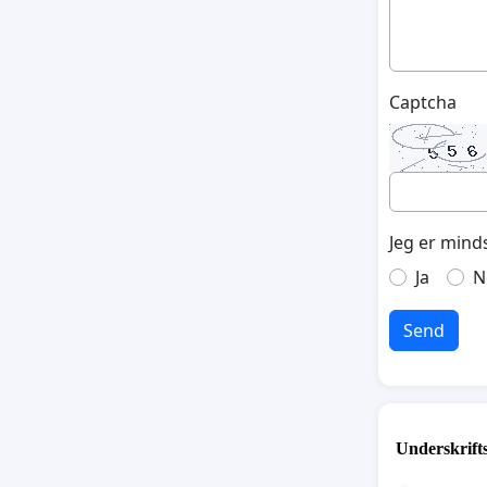
Captcha
Jeg er mind
Ja
N
Send
Underskrift