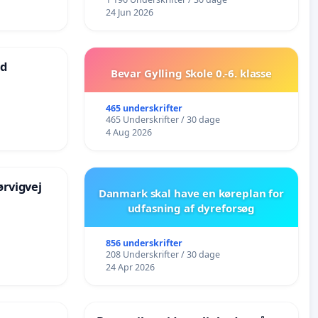
lokalområde i balance
24 Jun 2026
ad
Bevar Gylling Skole 0.-6. klasse
465 underskrifter
465 Underskrifter / 30 dage
4 Aug 2026
rvigvej
Danmark skal have en køreplan for
udfasning af dyreforsøg
856 underskrifter
208 Underskrifter / 30 dage
24 Apr 2026