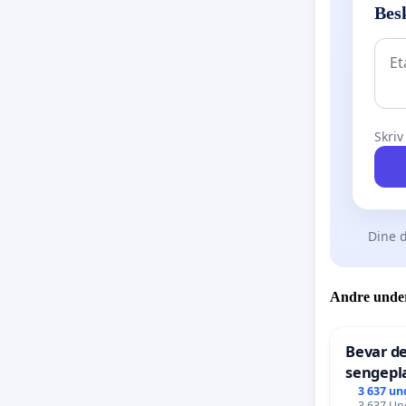
Bes
Skriv
Dine d
Andre under
Bevar de
sengepla
Frederi
3 637 un
3 637 Und