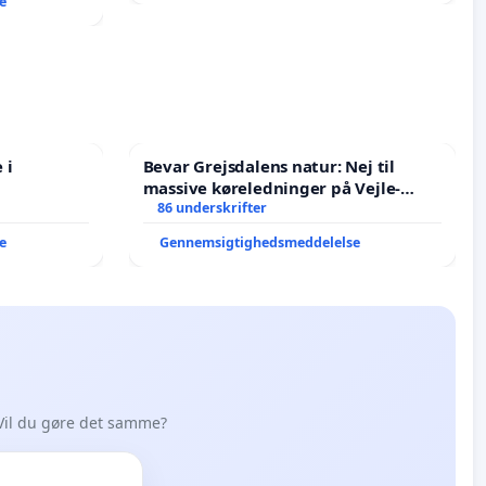
e
 i
Bevar Grejsdalens natur: Nej til
massive køreledninger på Vejle-
Struer-banen
86 underskrifter
e
Gennemsigtighedsmeddelelse
Vil du gøre det samme?