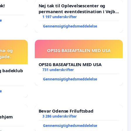
k!
Nej tak til Oplevelsescenter og
permanent eventdestination i Vejby
- Ja tak til et levende lokalområde i
1 197 underskrifter
e
balance
Gennemsigtighedsmeddelelse
una- og
OPSIG BASEAFTALEN MED USA
gade.
OPSIG BASEAFTALEN MED USA
731 underskrifter
og badeklub
Gennemsigtighedsmeddelelse
e
Bevar Odense Friluftsbad
jehjem
3 286 underskrifter
Gennemsigtighedsmeddelelse