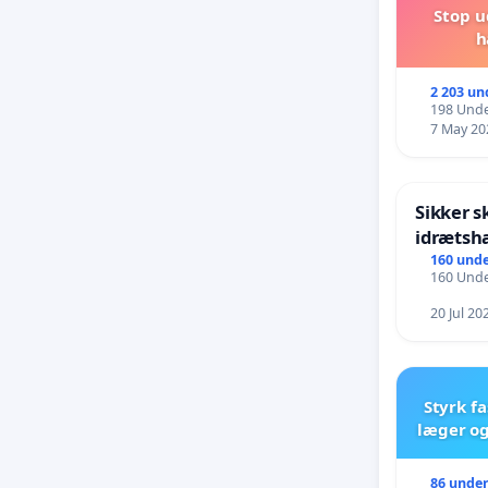
Stop u
h
2 203 un
198 Unde
7 May 20
Sikker s
idrætsha
160 unde
160 Unde
20 Jul 20
Styrk fa
læger og
86 under