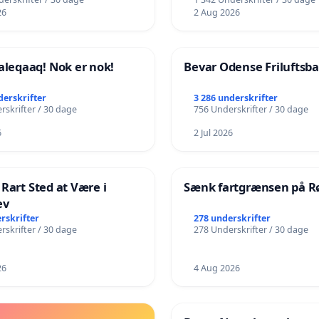
26
2 Aug 2026
eqaaq! Nok er nok!
Bevar Odense Friluftsb
derskrifter
3 286 underskrifter
rskrifter / 30 dage
756 Underskrifter / 30 dage
6
2 Jul 2026
 Rart Sted at Være i
Sænk fartgrænsen på Rø
ev
rskrifter
278 underskrifter
rskrifter / 30 dage
278 Underskrifter / 30 dage
26
4 Aug 2026