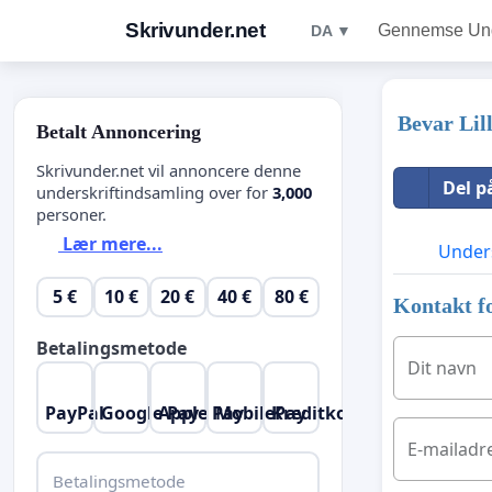
Skrivunder.net
Gennemse Unde
DA ▼
Bevar Lil
Betalt Annoncering
Skrivunder.net vil annoncere denne
Del p
underskriftindsamling over for
3,000
personer.
Lær mere...
Unders
5 €
10 €
20 €
40 €
80 €
Kontakt fo
Betalingsmetode
Dit navn
PayPal
Google Pay
Apple Pay
MobilePay
Kreditkort
E-mailadr
Betalingsmetode