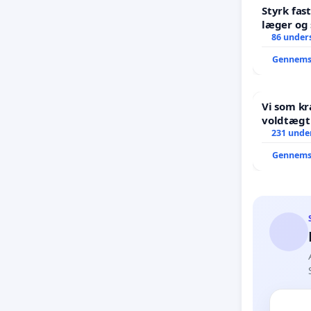
Styrk fas
læger og 
86 unders
Gennems
Vi som k
voldtægt af natur, dyreliv, børn
unge Bor
231 under
år. Der er
Gennems