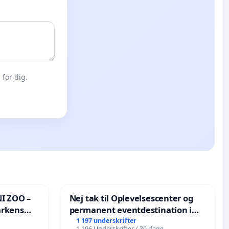
for dig.
I ZOO –
Nej tak til Oplevelsescenter og
arkens
permanent eventdestination i
Vejby - Ja tak til et levende
1 197 underskrifter
1 196 Underskrifter / 30 dage