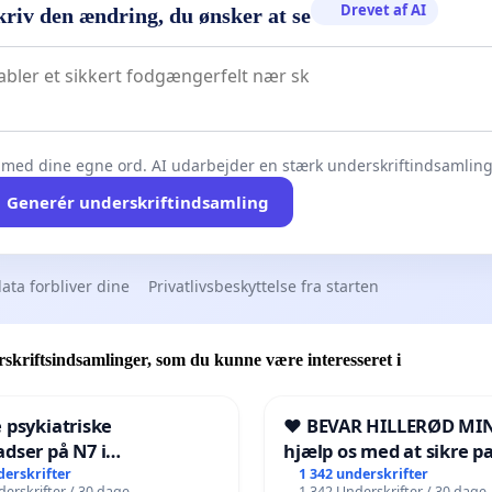
Drevet af AI
kriv den ændring, du ønsker at se
 med dine egne ord. AI udarbejder en stærk underskriftindsamling 
Generér underskriftindsamling
ata forbliver dine
Privatlivsbeskyttelse fra starten
skriftsindsamlinger, som du kunne være interesseret i
 psykiatriske
❤️ BEVAR HILLERØD MIN
dser på N7 i
hjælp os med at sikre p
kshavn
fremtid ❤️
derskrifter
1 342 underskrifter
erskrifter / 30 dage
1 342 Underskrifter / 30 dage