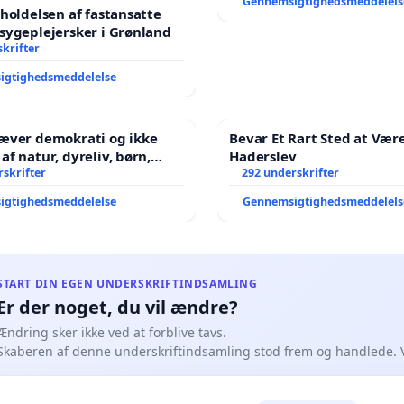
Gennemsigtighedsmeddelels
tholdelsen af fastansatte
sygeplejersker i Grønland
krifter
igtighedsmeddelelse
ræver demokrati og ikke
Bevar Et Rart Sted at Være
,
Haderslev
gene har sagt NEJ i mange
skrifter
292 underskrifter
igtighedsmeddelelse
Gennemsigtighedsmeddelels
START DIN EGEN UNDERSKRIFTINDSAMLING
Er der noget, du vil ændre?
Ændring sker ikke ved at forblive tavs.
Skaberen af denne underskriftindsamling stod frem og handlede. 