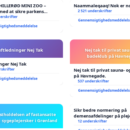
 HILLERØD MINI ZOO –
Naammaleqaaq! Nok er no
med at sikre parkens
2 521 underskrifter
️
erskrifter
Gennemsigtighedsmeddelels
igtighedsmeddelelse
uftledninger Nej Tak
Nej tak til privat sa
badeklub på Havne
nger Nej Tak
skrifter
Nej tak til privat sauna- 
på Havnegade.
igtighedsmeddelelse
537 underskrifter
Gennemsigtighedsmeddelels
Sikr bedre normering på
stholdelsen af fastansatte
demensafdelinger på ple
 sygeplejersker i Grønland
12 underskrifter