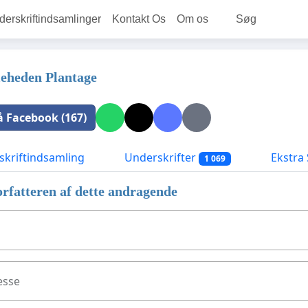
rskriftindsamlinger
Kontakt Os
Om os
Søg
leheden Plantage
å Facebook (167)
kriftindsamling
Underskrifter
Ekstra 
1 069
rfatteren af dette andragende
esse