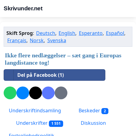
Skrivunder.net
Skift Sprog
:
Deutsch
,
English
,
Esperanto
,
Español
,
Français
,
Norsk
,
Svenska
Ikke flere nedlæggelser – sæt gang i Europas
langdistance tog!
Del på Facebook (1)
Underskriftindsamling
Beskeder
2
Underskrifter
Diskussion
1 551
Fortrolighedspolitik