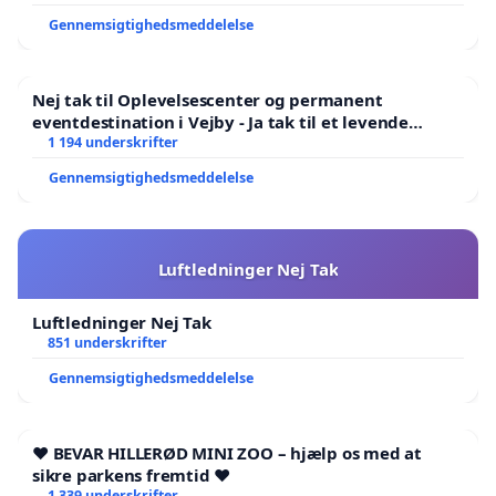
Gennemsigtighedsmeddelelse
Nej tak til Oplevelsescenter og permanent
eventdestination i Vejby - Ja tak til et levende
lokalområde i balance
1 194 underskrifter
Gennemsigtighedsmeddelelse
Luftledninger Nej Tak
Luftledninger Nej Tak
851 underskrifter
Gennemsigtighedsmeddelelse
❤️ BEVAR HILLERØD MINI ZOO – hjælp os med at
sikre parkens fremtid ❤️
1 339 underskrifter