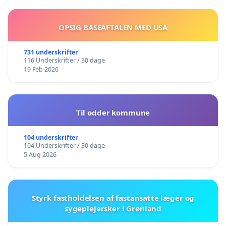
OPSIG BASEAFTALEN MED USA
731 underskrifter
116 Underskrifter / 30 dage
19 Feb 2026
Til odder kommune
104 underskrifter
104 Underskrifter / 30 dage
5 Aug 2026
Styrk fastholdelsen af fastansatte læger og
sygeplejersker i Grønland