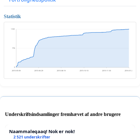
Statistik
1 551
776
0
2015-05-09
2015-06-29
2015-08-19
2015-10-10
2015-11-30
2016-01-20
Underskriftsindsamlinger fremhævet af andre brugere
Naammaleqaaq! Nok er nok!
2 521 underskrifter