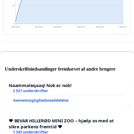
60
0
2025-08-29
2025-09-03
2025-09-07
2025-09-12
2025-09-16
2025-09-21
Underskriftsindsamlinger fremhævet af andre brugere
Naammaleqaaq! Nok er nok!
2 521 underskrifter
Gennemsigtighedsmeddelelse
❤️ BEVAR HILLERØD MINI ZOO – hjælp os med at
sikre parkens fremtid ❤️
1 345 underskrifter