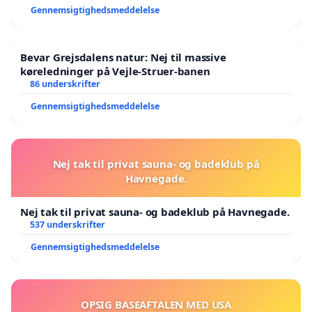
Gennemsigtighedsmeddelelse
Bevar Grejsdalens natur: Nej til massive
køreledninger på Vejle-Struer-banen
86 underskrifter
Gennemsigtighedsmeddelelse
Nej tak til privat sauna- og badeklub på
Havnegade.
Nej tak til privat sauna- og badeklub på Havnegade.
537 underskrifter
Gennemsigtighedsmeddelelse
OPSIG BASEAFTALEN MED USA