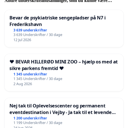
Andre underskriftsindsamlinger, som du kunne være
interesseret i
Bevar de psykiatriske sengepladser på N7 i
Frederikshavn
3 639 underskrifter
3 639 Underskrifter / 30 dage
12 Jul 2026
❤️ BEVAR HILLERØD MINI ZOO – hjælp os med at
sikre parkens fremtid ❤️
1 345 underskrifter
1 345 Underskrifter / 30 dage
2 Aug 2026
Nej tak til Oplevelsescenter og permanent
eventdestination i Vejby - Ja tak til et levende
lokalområde i balance
1 200 underskrifter
1 199 Underskrifter / 30 dage
24 Jun 2026