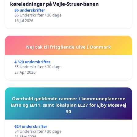
køreledninger på Vejle-Struer-banen
86 underskrifter
86 Underskrifter / 30 dage
16 Jul 2026
Nej tak til fritgående ulve I Danmark
4 320 underskrifter
55 Underskrifter / 30 dage
27 Apr 2026
Overhold gældende rammer i kommuneplanerne
EB10 og EB11, samt lokalplan EL27 for Ejby Mosevej
30
624 underskrifter
54 Underskrifter / 30 dage
31 Mar 2026