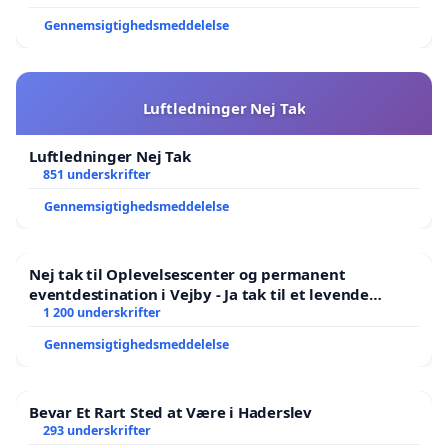
Gennemsigtighedsmeddelelse
Luftledninger Nej Tak
Luftledninger Nej Tak
851 underskrifter
Gennemsigtighedsmeddelelse
Nej tak til Oplevelsescenter og permanent
eventdestination i Vejby - Ja tak til et levende
lokalområde i balance
1 200 underskrifter
Gennemsigtighedsmeddelelse
Bevar Et Rart Sted at Være i Haderslev
293 underskrifter