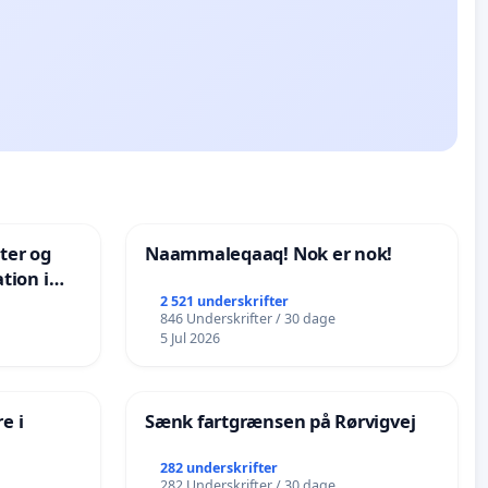
nter og
Naammaleqaaq! Nok er nok!
tion i
de
2 521 underskrifter
846 Underskrifter / 30 dage
5 Jul 2026
e i
Sænk fartgrænsen på Rørvigvej
282 underskrifter
282 Underskrifter / 30 dage