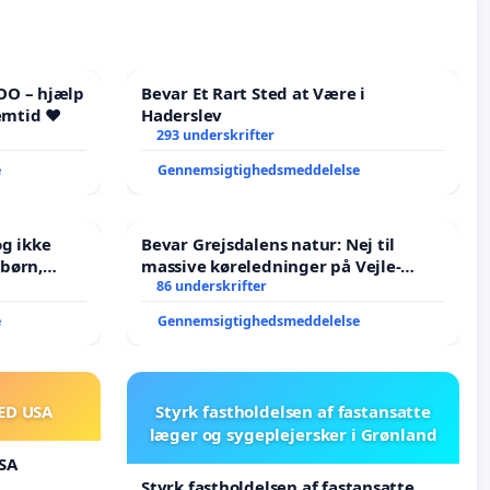
OO – hjælp
Bevar Et Rart Sted at Være i
emtid ❤️
Haderslev
293 underskrifter
e
Gennemsigtighedsmeddelelse
g ikke
Bevar Grejsdalens natur: Nej til
massive køreledninger på Vejle-
J i mange
Struer-banen
86 underskrifter
e
Gennemsigtighedsmeddelelse
ED USA
Styrk fastholdelsen af fastansatte
læger og sygeplejersker i Grønland
SA
Styrk fastholdelsen af fastansatte