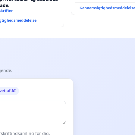
ade.
Gennemsigtighedsmeddelels
krifter
gtighedsmeddelelse
gende.
vet af AI
skriftindsamling for dig.