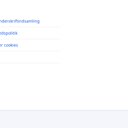
nderskriftindsamling
edspolitik
r cookies