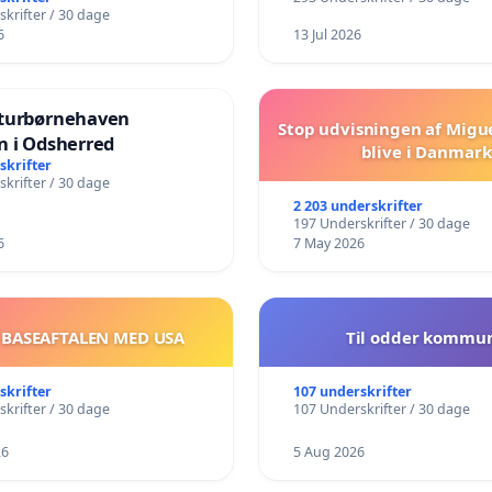
krifter / 30 dage
6
13 Jul 2026
turbørnehaven
Stop udvisningen af Migu
n i Odsherred
blive i Danmark
skrifter
krifter / 30 dage
2 203 underskrifter
197 Underskrifter / 30 dage
6
7 May 2026
 BASEAFTALEN MED USA
Til odder kommu
skrifter
107 underskrifter
krifter / 30 dage
107 Underskrifter / 30 dage
26
5 Aug 2026