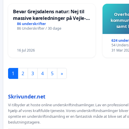
Bevar Grejsdalens natur: Nej til
Overho
massive køreledninger på Vejle-
kommune
Struer-banen
86 underskrifter
samt 
86 Underskrifter / 30 dage
624 under
54 Undersk
16 Jul 2026
31 Mar 20
1
2
3
4
5
»
Skrivunder.net
Vi tilbyder at hoste online underskriftindsamlinger. Lav en professione
hjælp af vores kraftfulde tjeneste. Vores underskriftindsamlinger bliver
oprette en underskriftindsamling er en fantastisk måde at blive set af
beslutningstagere.