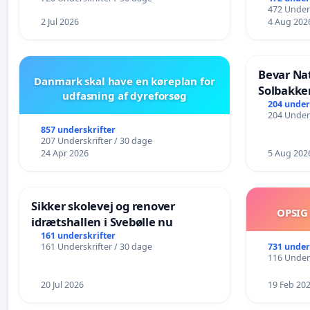
472 Unders
2 Jul 2026
4 Aug 202
Bevar Na
Danmark skal have en køreplan for
Solbakke
udfasning af dyreforsøg
204 under
204 Unders
857 underskrifter
207 Underskrifter / 30 dage
24 Apr 2026
5 Aug 202
Sikker skolevej og renover
OPSIG
idrætshallen i Svebølle nu
161 underskrifter
731 under
161 Underskrifter / 30 dage
116 Unders
20 Jul 2026
19 Feb 20