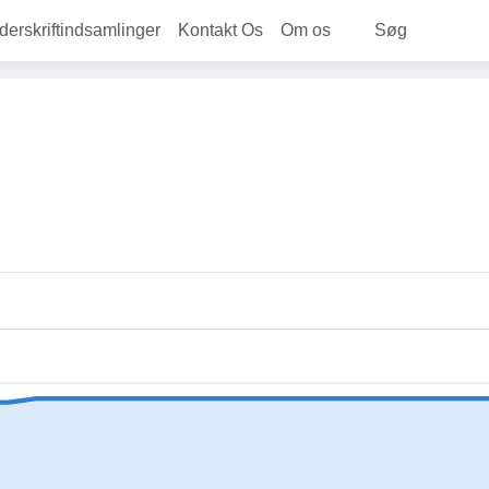
rskriftindsamlinger
Kontakt Os
Om os
Søg