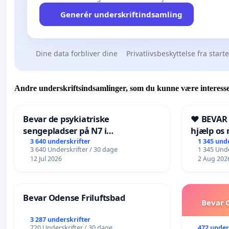
Generér underskriftindsamling
Dine data forbliver dine
Privatlivsbeskyttelse fra start
Andre underskriftsindsamlinger, som du kunne være interesse
Bevar de psykiatriske
❤️ BEVAR
sengepladser på N7 i
hjælp os 
Frederikshavn
fremtid ❤
3 640 underskrifter
1 345 und
3 640 Underskrifter / 30 dage
1 345 Unde
12 Jul 2026
2 Aug 202
Bevar Odense Friluftsbad
Bevar G
3 287 underskrifter
472 under
720 Underskrifter / 30 dage