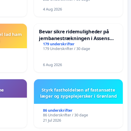
4 Aug 2026
Bevar sikre ridemuligheder på
el lad ham
jernbanestrækningen i Assens
Kommune
179 underskrifter
179 Underskrifter / 30 dage
6 Aug 2026
ne
Styrk fastholdelsen af fastansatte
læger og sygeplejersker i Grønland
86 underskrifter
86 Underskrifter / 30 dage
21 Jul 2026