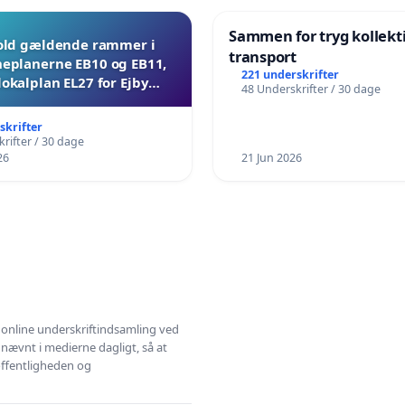
Sammen for tryg kollekt
ld gældende rammer i
transport
planerne EB10 og EB11,
221 underskrifter
lokalplan EL27 for Ejby
48 Underskrifter / 30 dage
Mosevej 30
skrifter
rifter / 30 dage
26
21 Jun 2026
l online underskriftindsamling ved
 nævnt i medierne dagligt, så at
 offentligheden og