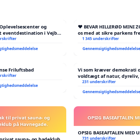
l Oplevelsescenter og
❤️ BEVAR HILLERØD MINI Z
 eventdestination i Vejby
os med at sikre parkens fr
l et levende lokalområde i
rskrifter
1 345 underskrifter
gtighedsmeddelelse
Gennemsigtighedsmeddelels
se Friluftsbad
Vi som kræver demokrati o
rskrifter
voldtægt af natur, dyreliv, børn,
unge Borgene har sagt NE
231 underskrifter
gtighedsmeddelelse
år. Der er
Gennemsigtighedsmeddelels
ak til privat sauna- og
OPSIG BASEAFTALEN M
eklub på Havnegade.
OPSIG BASEAFTALEN MED U
731 underskrifter
l privat sauna- og badeklub