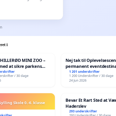
en
ret i
 HILLERØD MINI ZOO –
Nej tak til Oplevelsesce
med at sikre parkens
permanent eventdestina
️
Vejby - Ja tak til et leven
erskrifter
1 201 underskrifter
rskrifter / 30 dage
1 200 Underskrifter / 30 dage
lokalområde i balance
6
24 Jun 2026
Bevar Et Rart Sted at Vær
ylling Skole 0.-6. klasse
Haderslev
293 underskrifter
skrifter
293 Underskrifter / 30 dage