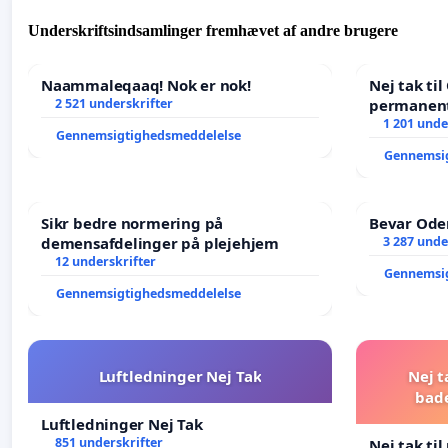
Underskriftsindsamlinger fremhævet af andre brugere
Naammaleqaaq! Nok er nok!
Nej tak ti
2 521 underskrifter
permanent
- Ja tak ti
1 201 unde
Gennemsigtighedsmeddelelse
balance
Gennemsi
Sikr bedre normering på
Bevar Oden
demensafdelinger på plejehjem
3 287 unde
12 underskrifter
Gennemsi
Gennemsigtighedsmeddelelse
Luftledninger Nej Tak
Nej t
bad
Luftledninger Nej Tak
851 underskrifter
Nej tak ti