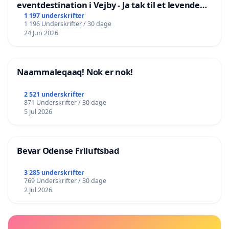
eventdestination i Vejby - Ja tak til et levende
lokalområde i balance
1 197 underskrifter
1 196 Underskrifter / 30 dage
24 Jun 2026
Naammaleqaaq! Nok er nok!
2 521 underskrifter
871 Underskrifter / 30 dage
5 Jul 2026
Bevar Odense Friluftsbad
3 285 underskrifter
769 Underskrifter / 30 dage
2 Jul 2026