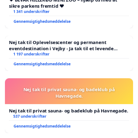
sikre parkens fremtid ❤️
1 341 underskrifter
Gennemsigtighedsmeddelelse
Nej tak til Oplevelsescenter og permanent
eventdestination i Vejby - Ja tak til et levende
lokalområde i balance
1 197 underskrifter
Gennemsigtighedsmeddelelse
Nej tak til privat sauna- og badeklub på
Havnegade.
Nej tak til privat sauna- og badeklub på Havnegade.
537 underskrifter
Gennemsigtighedsmeddelelse