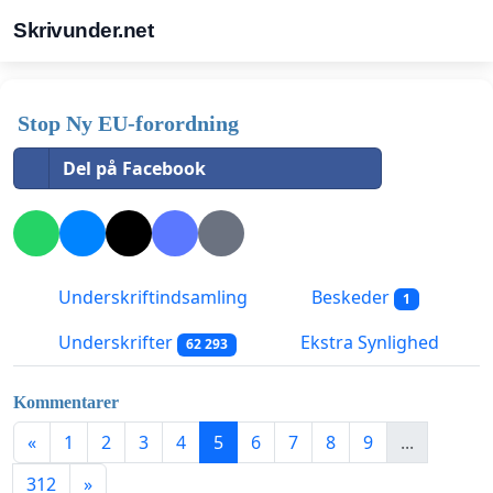
Skrivunder.net
Stop Ny EU-forordning
Del på Facebook
Underskriftindsamling
Beskeder
1
Underskrifter
Ekstra Synlighed
62 293
Kommentarer
«
1
2
3
4
5
6
7
8
9
...
312
»