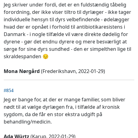
Jeg skriver under fordi, det er en fuldstændig tåbelig
forordning, der ikke viser tiltro til dyrlæger - ikke tager
individuelle hensyn til dyrs velbefindende - ødelægger
hvad der er opnået i forhold til antibiotikaresistens i
Danmark - i nogle tilfælde vil være direkte dødelig for
dyrene - gør det endnu dyrere og mere besværligt at
sørge for sine dyrs sundhed - den er simpelthen lige til
skraldespanden 😔
Mona Nørgård
(Frederikshavn, 2022-01-29)
#854
Jeg er bange for, at der er mange familier, som bliver
nødt til at vælge dyrlægen fra, i tilfælde af kronisk
sygdom, da de får en stor ekstra udgift på
behandling/medicin.
Ada Würtz
(Karup, 2022-01-29)