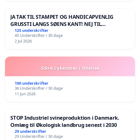
JA TAK TIL STAMPET OG HANDICAPVENLIG
GRUSSTI LANGS SØENS KANT! NEJ TIL
BOARDWALK VÆK FRA SØEN
125 underskrifter
45 Underskrifter / 30 dage
2 Jul 2026
Sikre Cykelstier i Odense
100 underskrifter
36 Underskrifter / 30 dage
11 Jun 2026
STOP Industriel svineproduktion i Danmark.
Omlæg til Økologisk landbrug senest i 2030
29 underskrifter
29 Underskrifter / 30 dage