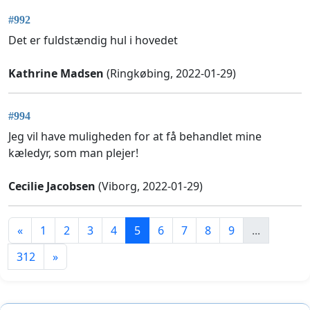
#992
Det er fuldstændig hul i hovedet
Kathrine Madsen
(Ringkøbing, 2022-01-29)
#994
Jeg vil have muligheden for at få behandlet mine
kæledyr, som man plejer!
Cecilie Jacobsen
(Viborg, 2022-01-29)
«
1
2
3
4
5
6
7
8
9
...
312
»