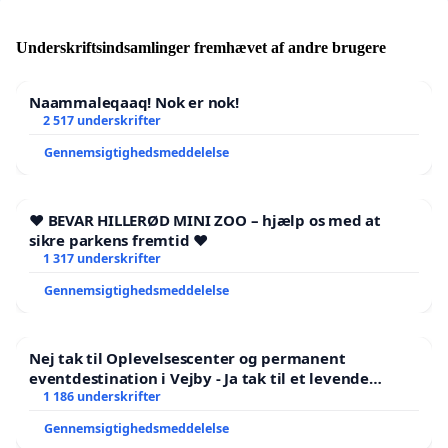
Underskriftsindsamlinger fremhævet af andre brugere
Naammaleqaaq! Nok er nok!
2 517 underskrifter
Gennemsigtighedsmeddelelse
❤️ BEVAR HILLERØD MINI ZOO – hjælp os med at
sikre parkens fremtid ❤️
1 317 underskrifter
Gennemsigtighedsmeddelelse
Nej tak til Oplevelsescenter og permanent
eventdestination i Vejby - Ja tak til et levende
lokalområde i balance
1 186 underskrifter
Gennemsigtighedsmeddelelse