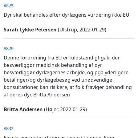
#825
Dyr skal behandles efter dyrlægens vurdering ikke EU
Sarah Lykke Petersen
(Ulstrup, 2022-01-29)
#829
Denne forordning fra EU er fuldstændigt gak, der
besværliggør medicinsk behandling af dyr,
besværliggør dyrlægernes arbejde, og pga yderligere
betalinger/og dyrlægebesøg ved unødvendige
konsultationer, kan risikere, at folk fraviger behandling
af deres dyr. Britta Andersen
Britta Andersen
(Højer, 2022-01-29)
#832
Jeg skriver under, da jeg er uenig i tingene. Som