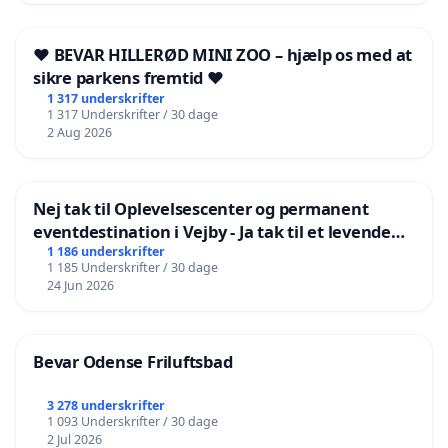
❤️ BEVAR HILLERØD MINI ZOO – hjælp os med at
sikre parkens fremtid ❤️
1 317 underskrifter
1 317 Underskrifter / 30 dage
2 Aug 2026
Nej tak til Oplevelsescenter og permanent
eventdestination i Vejby - Ja tak til et levende
lokalområde i balance
1 186 underskrifter
1 185 Underskrifter / 30 dage
24 Jun 2026
Bevar Odense Friluftsbad
3 278 underskrifter
1 093 Underskrifter / 30 dage
2 Jul 2026