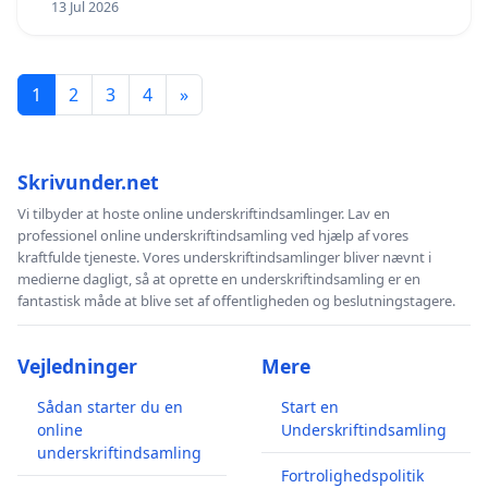
13 Jul 2026
1
2
3
4
»
Skrivunder.net
Vi tilbyder at hoste online underskriftindsamlinger. Lav en
professionel online underskriftindsamling ved hjælp af vores
kraftfulde tjeneste. Vores underskriftindsamlinger bliver nævnt i
medierne dagligt, så at oprette en underskriftindsamling er en
fantastisk måde at blive set af offentligheden og beslutningstagere.
Vejledninger
Mere
Sådan starter du en
Start en
online
Underskriftindsamling
underskriftindsamling
Fortrolighedspolitik