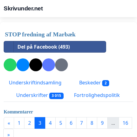
Skrivunder.net
STOP fredning af Marbæk
Del på Facebook (493)
Underskriftindsamling
Beskeder
2
Underskrifter
Fortrolighedspolitik
3 015
Kommentarer
«
1
2
3
4
5
6
7
8
9
...
16
»