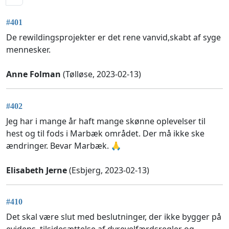
#401
De rewildingsprojekter er det rene vanvid,skabt af syge
mennesker.
Anne Folman
(Tølløse, 2023-02-13)
#402
Jeg har i mange år haft mange skønne oplevelser til
hest og til fods i Marbæk området. Der må ikke ske
ændringer. Bevar Marbæk. 🙏
Elisabeth Jerne
(Esbjerg, 2023-02-13)
#410
Det skal være slut med beslutninger, der ikke bygger på
evidens, tilsidesættelse af dyrevelfærdsregler og