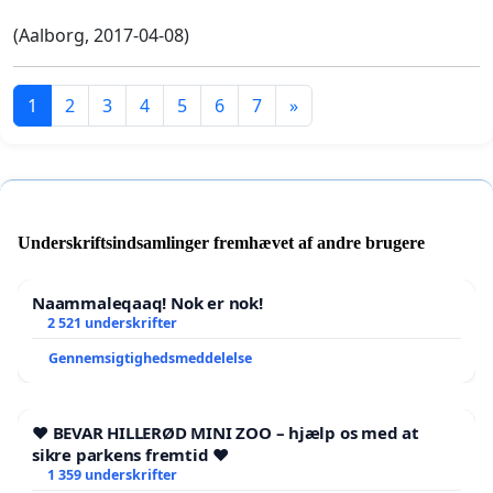
(Aalborg, 2017-04-08)
1
2
3
4
5
6
7
»
Underskriftsindsamlinger fremhævet af andre brugere
Naammaleqaaq! Nok er nok!
2 521 underskrifter
Gennemsigtighedsmeddelelse
❤️ BEVAR HILLERØD MINI ZOO – hjælp os med at
sikre parkens fremtid ❤️
1 359 underskrifter