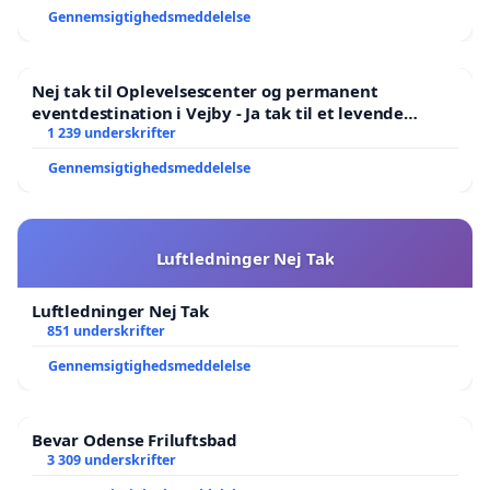
Gennemsigtighedsmeddelelse
Nej tak til Oplevelsescenter og permanent
eventdestination i Vejby - Ja tak til et levende
lokalområde i balance
1 239 underskrifter
Gennemsigtighedsmeddelelse
Luftledninger Nej Tak
Luftledninger Nej Tak
851 underskrifter
Gennemsigtighedsmeddelelse
Bevar Odense Friluftsbad
3 309 underskrifter