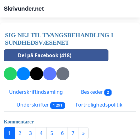
Skrivunder.net
SIG NEJ TIL TVANGSBEHANDLING I
SUNDHEDSVÆSENET
Del på Facebook (418)
Underskriftindsamling
Beskeder
2
Underskrifter
Fortrolighedspolitik
1 291
Kommentarer
1
2
3
4
5
6
7
»