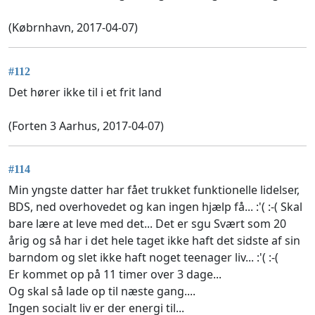
(Købrnhavn, 2017-04-07)
#112
Det hører ikke til i et frit land
(Forten 3 Aarhus, 2017-04-07)
#114
Min yngste datter har fået trukket funktionelle lidelser,
BDS, ned overhovedet og kan ingen hjælp få... :'( :-( Skal
bare lære at leve med det... Det er sgu Svært som 20
årig og så har i det hele taget ikke haft det sidste af sin
barndom og slet ikke haft noget teenager liv... :'( :-(
Er kommet op på 11 timer over 3 dage...
Og skal så lade op til næste gang....
Ingen socialt liv er der energi til...