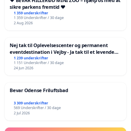
❤️ BEVAR HILLERØD MINI ZOO – hjælp os med at
sikre parkens fremtid ❤️
1 359 underskrifter
1 359 Underskrifter / 30 dage
2 Aug 2026
Nej tak til Oplevelsescenter og permanent
eventdestination i Vejby - Ja tak til et levende
lokalområde i balance
1 239 underskrifter
1 151 Underskrifter / 30 dage
24 Jun 2026
Bevar Odense Friluftsbad
3 309 underskrifter
569 Underskrifter / 30 dage
2 Jul 2026