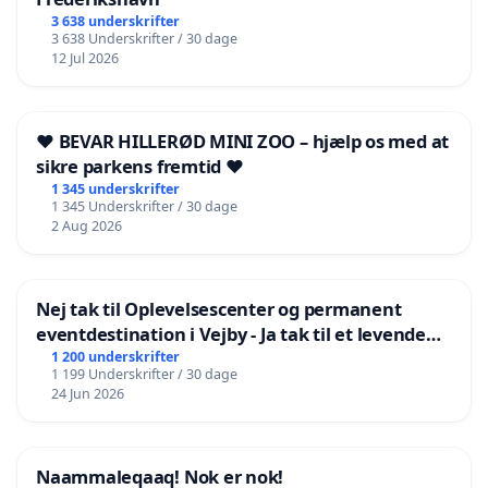
3 638 underskrifter
3 638 Underskrifter / 30 dage
12 Jul 2026
❤️ BEVAR HILLERØD MINI ZOO – hjælp os med at
sikre parkens fremtid ❤️
1 345 underskrifter
1 345 Underskrifter / 30 dage
2 Aug 2026
Nej tak til Oplevelsescenter og permanent
eventdestination i Vejby - Ja tak til et levende
lokalområde i balance
1 200 underskrifter
1 199 Underskrifter / 30 dage
24 Jun 2026
Naammaleqaaq! Nok er nok!