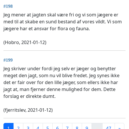
#198
Jeg mener at jagten skal være fri og vi som jægere er
med til at skabe en sund bestand af vores vildt. Vi som
jægere har et ansvar for flora og fauna.
(Hobro, 2021-01-12)
#199
Jeg skriver under fordi jeg selv er jæger og benytter
meget den jagt, som nu vil blive fredet. Jeg synes ikke
det er fair over for den lille jæger, som ellers ikke har
jagt at, man fjerner denne mulighed for dem. Dette
forslag er direkte dumt.
(fjerritslev, 2021-01-12)
1
2
3
4
5
6
7
8
9
...
47
»