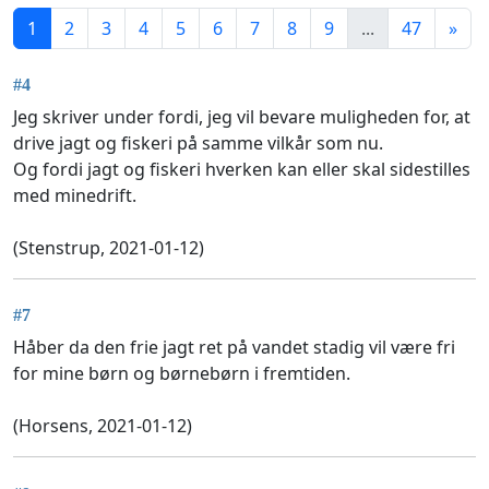
1
2
3
4
5
6
7
8
9
...
47
»
#4
Jeg skriver under fordi, jeg vil bevare muligheden for, at
drive jagt og fiskeri på samme vilkår som nu.
Og fordi jagt og fiskeri hverken kan eller skal sidestilles
med minedrift.
(Stenstrup, 2021-01-12)
#7
Håber da den frie jagt ret på vandet stadig vil være fri
for mine børn og børnebørn i fremtiden.
(Horsens, 2021-01-12)