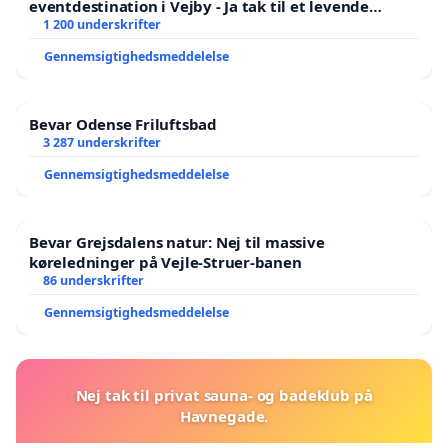
eventdestination i Vejby - Ja tak til et levende
lokalområde i balance
1 200 underskrifter
Gennemsigtighedsmeddelelse
Bevar Odense Friluftsbad
3 287 underskrifter
Gennemsigtighedsmeddelelse
Bevar Grejsdalens natur: Nej til massive
køreledninger på Vejle-Struer-banen
86 underskrifter
Gennemsigtighedsmeddelelse
Nej tak til privat sauna- og badeklub på
Havnegade.