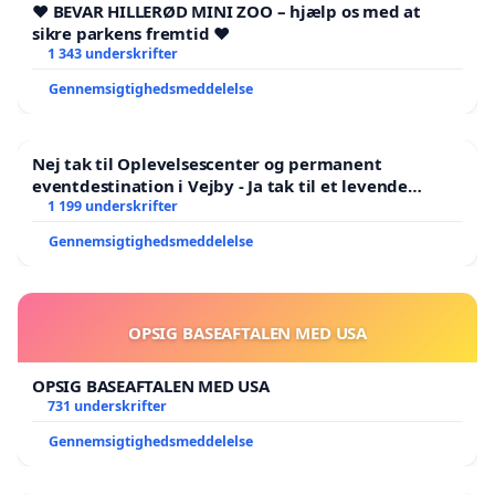
❤️ BEVAR HILLERØD MINI ZOO – hjælp os med at
sikre parkens fremtid ❤️
1 343 underskrifter
Gennemsigtighedsmeddelelse
Nej tak til Oplevelsescenter og permanent
eventdestination i Vejby - Ja tak til et levende
lokalområde i balance
1 199 underskrifter
Gennemsigtighedsmeddelelse
OPSIG BASEAFTALEN MED USA
OPSIG BASEAFTALEN MED USA
731 underskrifter
Gennemsigtighedsmeddelelse