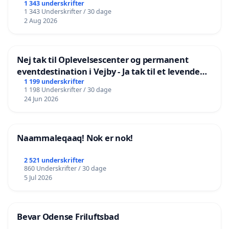
1 343 underskrifter
1 343 Underskrifter / 30 dage
2 Aug 2026
Nej tak til Oplevelsescenter og permanent
eventdestination i Vejby - Ja tak til et levende
lokalområde i balance
1 199 underskrifter
1 198 Underskrifter / 30 dage
24 Jun 2026
Naammaleqaaq! Nok er nok!
2 521 underskrifter
860 Underskrifter / 30 dage
5 Jul 2026
Bevar Odense Friluftsbad