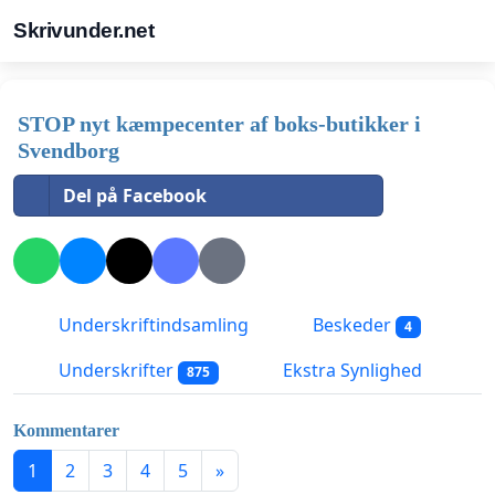
Skrivunder.net
STOP nyt kæmpecenter af boks-butikker i
Svendborg
Del på Facebook
Underskriftindsamling
Beskeder
4
Underskrifter
Ekstra Synlighed
875
Kommentarer
1
2
3
4
5
»