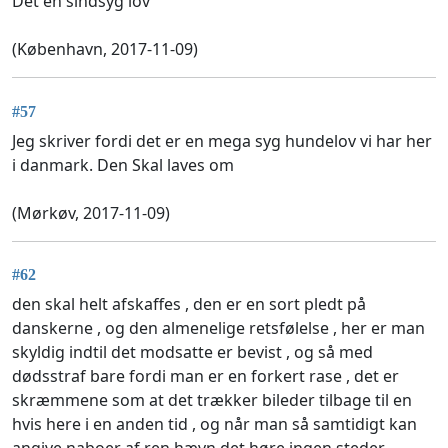
Det en sindsyg lov
(København, 2017-11-09)
#57
Jeg skriver fordi det er en mega syg hundelov vi har her
i danmark. Den Skal laves om
(Mørkøv, 2017-11-09)
#62
den skal helt afskaffes , den er en sort pledt på
danskerne , og den almenelige retsfølelse , her er man
skyldig indtil det modsatte er bevist , og så med
dødsstraf bare fordi man er en forkert rase , det er
skræmmene som at det trækker bileder tilbage til en
hvis here i en anden tid , og når man så samtidigt kan
angive naboer af ren hævn det høre ingen steder