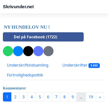
Skrivunder.net
NY HUNDELOV NU !
Del på Facebook (1722)
Underskriftindsamling
Underskrifter
3 655
Fortrolighedspolitik
Kommentarer
1
2
3
4
5
6
7
8
9
...
19
»