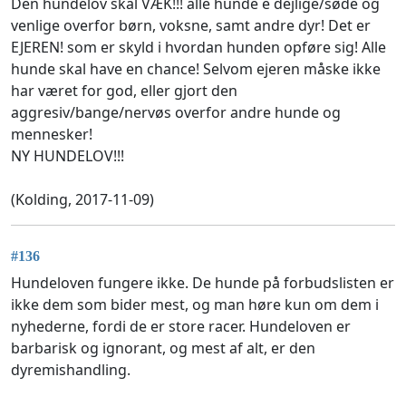
Den hundelov skal VÆK!!! alle hunde e dejlige/søde og
venlige overfor børn, voksne, samt andre dyr! Det er
EJEREN! som er skyld i hvordan hunden opføre sig! Alle
hunde skal have en chance! Selvom ejeren måske ikke
har været for god, eller gjort den
aggresiv/bange/nervøs overfor andre hunde og
mennesker!
NY HUNDELOV!!!
(Kolding, 2017-11-09)
#136
Hundeloven fungere ikke. De hunde på forbudslisten er
ikke dem som bider mest, og man høre kun om dem i
nyhederne, fordi de er store racer. Hundeloven er
barbarisk og ignorant, og mest af alt, er den
dyremishandling.