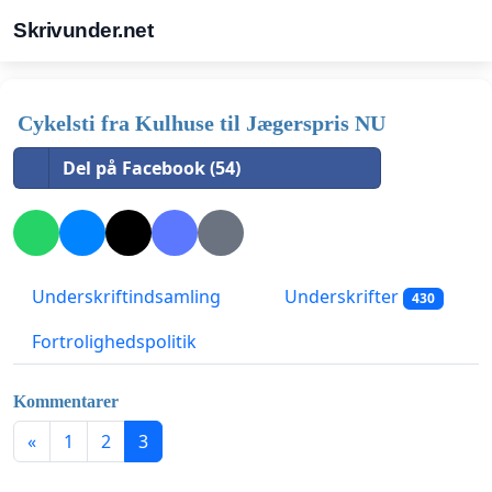
Skrivunder.net
Cykelsti fra Kulhuse til Jægerspris NU
Del på Facebook (54)
Underskriftindsamling
Underskrifter
430
Fortrolighedspolitik
Kommentarer
«
1
2
3