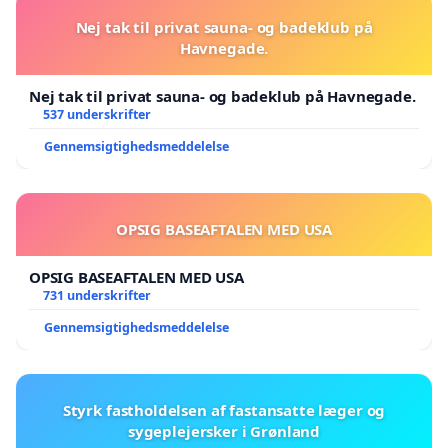
Nej tak til privat sauna- og badeklub på
Havnegade.
Nej tak til privat sauna- og badeklub på Havnegade.
537 underskrifter
Gennemsigtighedsmeddelelse
OPSIG BASEAFTALEN MED USA
OPSIG BASEAFTALEN MED USA
731 underskrifter
Gennemsigtighedsmeddelelse
Styrk fastholdelsen af fastansatte læger og
sygeplejersker i Grønland