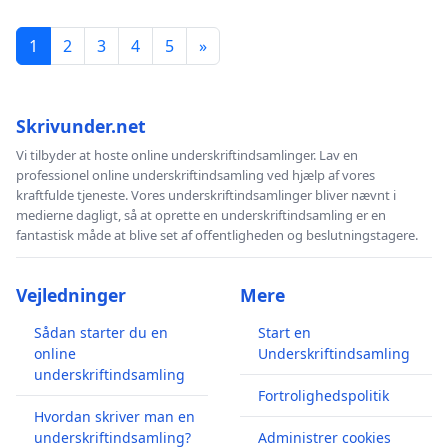
1
2
3
4
5
»
Skrivunder.net
Vi tilbyder at hoste online underskriftindsamlinger. Lav en
professionel online underskriftindsamling ved hjælp af vores
kraftfulde tjeneste. Vores underskriftindsamlinger bliver nævnt i
medierne dagligt, så at oprette en underskriftindsamling er en
fantastisk måde at blive set af offentligheden og beslutningstagere.
Vejledninger
Mere
Sådan starter du en
Start en
online
Underskriftindsamling
underskriftindsamling
Fortrolighedspolitik
Hvordan skriver man en
underskriftindsamling?
Administrer cookies