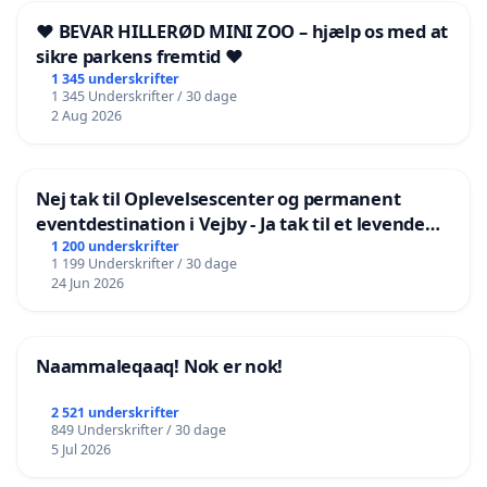
❤️ BEVAR HILLERØD MINI ZOO – hjælp os med at
sikre parkens fremtid ❤️
1 345 underskrifter
1 345 Underskrifter / 30 dage
2 Aug 2026
Nej tak til Oplevelsescenter og permanent
eventdestination i Vejby - Ja tak til et levende
lokalområde i balance
1 200 underskrifter
1 199 Underskrifter / 30 dage
24 Jun 2026
Naammaleqaaq! Nok er nok!
2 521 underskrifter
849 Underskrifter / 30 dage
5 Jul 2026