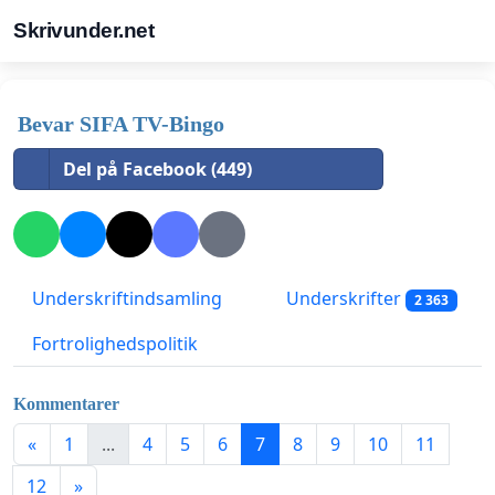
Skrivunder.net
Bevar SIFA TV-Bingo
Del på Facebook (449)
Underskriftindsamling
Underskrifter
2 363
Fortrolighedspolitik
Kommentarer
«
1
...
4
5
6
7
8
9
10
11
12
»