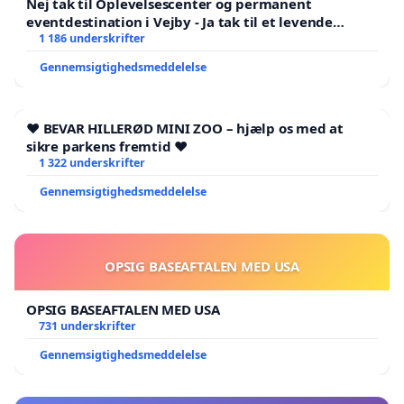
Nej tak til Oplevelsescenter og permanent
eventdestination i Vejby - Ja tak til et levende
lokalområde i balance
1 186 underskrifter
Gennemsigtighedsmeddelelse
❤️ BEVAR HILLERØD MINI ZOO – hjælp os med at
sikre parkens fremtid ❤️
1 322 underskrifter
Gennemsigtighedsmeddelelse
OPSIG BASEAFTALEN MED USA
OPSIG BASEAFTALEN MED USA
731 underskrifter
Gennemsigtighedsmeddelelse