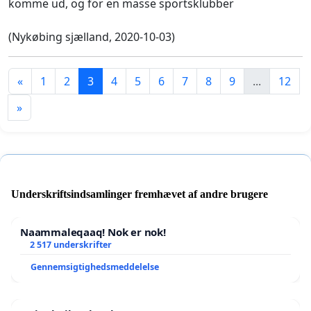
komme ud, og for en masse sportsklubber
(Nykøbing sjælland, 2020-10-03)
«
1
2
3
4
5
6
7
8
9
...
12
»
Underskriftsindsamlinger fremhævet af andre brugere
Naammaleqaaq! Nok er nok!
2 517 underskrifter
Gennemsigtighedsmeddelelse