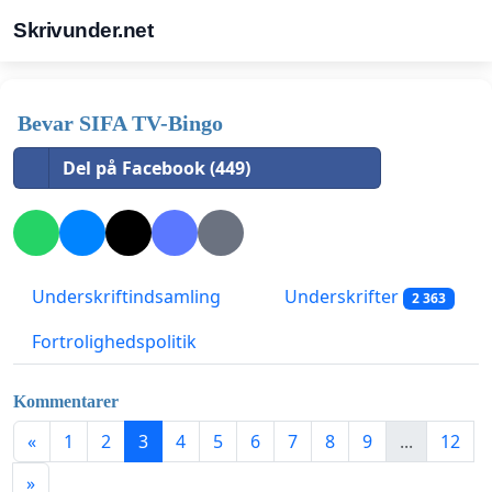
Skrivunder.net
Bevar SIFA TV-Bingo
Del på Facebook (449)
Underskriftindsamling
Underskrifter
2 363
Fortrolighedspolitik
Kommentarer
«
1
2
3
4
5
6
7
8
9
...
12
»