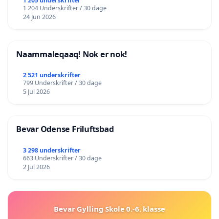
lokalområde i balance
1 205 underskrifter
1 204 Underskrifter / 30 dage
24 Jun 2026
Naammaleqaaq! Nok er nok!
2 521 underskrifter
799 Underskrifter / 30 dage
5 Jul 2026
Bevar Odense Friluftsbad
3 298 underskrifter
663 Underskrifter / 30 dage
2 Jul 2026
Bevar Gylling Skole 0.-6. klasse