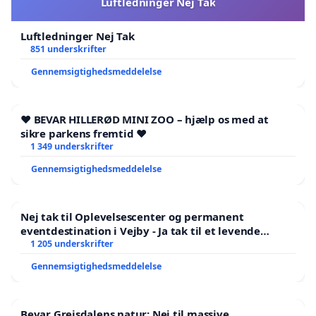
Luftledninger Nej Tak
Luftledninger Nej Tak
851 underskrifter
Gennemsigtighedsmeddelelse
❤️ BEVAR HILLERØD MINI ZOO – hjælp os med at
sikre parkens fremtid ❤️
1 349 underskrifter
Gennemsigtighedsmeddelelse
Nej tak til Oplevelsescenter og permanent
eventdestination i Vejby - Ja tak til et levende
lokalområde i balance
1 205 underskrifter
Gennemsigtighedsmeddelelse
Bevar Grejsdalens natur: Nej til massive