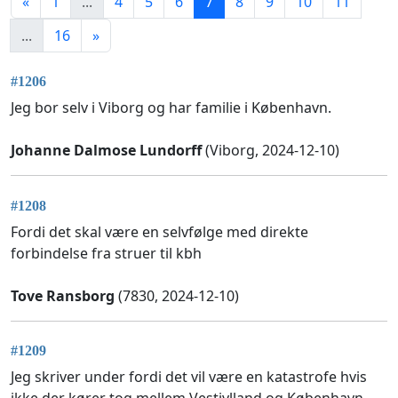
«
1
...
4
5
6
7
8
9
10
11
...
16
»
#1206
Jeg bor selv i Viborg og har familie i København.
Johanne Dalmose Lundorff
(Viborg, 2024-12-10)
#1208
Fordi det skal være en selvfølge med direkte
forbindelse fra struer til kbh
Tove Ransborg
(7830, 2024-12-10)
#1209
Jeg skriver under fordi det vil være en katastrofe hvis
ikke der kører tog mellem Vestjylland og København.