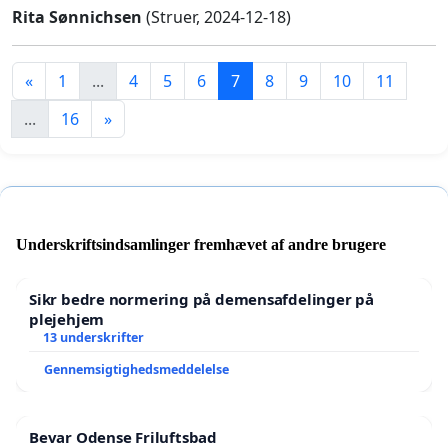
Rita Sønnichsen
(Struer, 2024-12-18)
«
1
...
4
5
6
7
8
9
10
11
...
16
»
Underskriftsindsamlinger fremhævet af andre brugere
Sikr bedre normering på demensafdelinger på
plejehjem
13 underskrifter
Gennemsigtighedsmeddelelse
Bevar Odense Friluftsbad