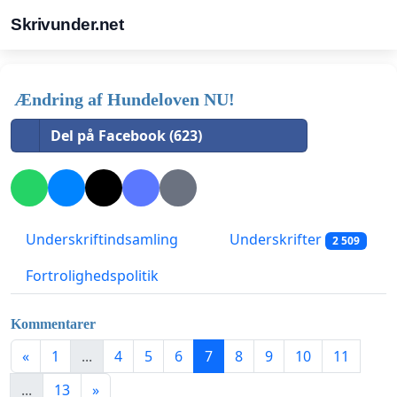
Skrivunder.net
Ændring af Hundeloven NU!
Del på Facebook (623)
Underskriftindsamling
Underskrifter
2 509
Fortrolighedspolitik
Kommentarer
«
1
...
4
5
6
7
8
9
10
11
...
13
»