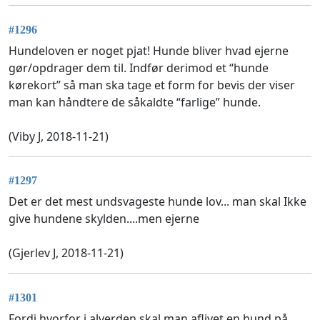
#1296
Hundeloven er noget pjat! Hunde bliver hvad ejerne
gør/opdrager dem til. Indfør derimod et “hunde
kørekort” så man ska tage et form for bevis der viser
man kan håndtere de såkaldte “farlige” hunde.
(Viby J, 2018-11-21)
#1297
Det er det mest undsvageste hunde lov... man skal Ikke
give hundene skylden....men ejerne
(Gjerlev J, 2018-11-21)
#1301
Fordi hvorfor i alverden skal man aflivet en hund på