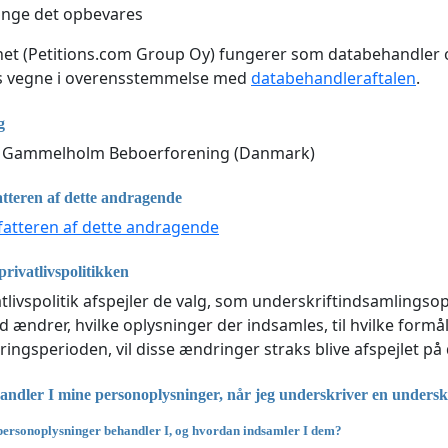
ænge det opbevares
net (Petitions.com Group Oy) fungerer som databehandler
ns vegne i overensstemmelse med
databehandleraftalen
.
g
n Gammelholm Beboerforening (Danmark)
atteren af dette andragende
fatteren af dette andragende
rivatlivspolitikken
tlivspolitik afspejler de valg, som underskriftindsamlingso
ændrer, hvilke oplysninger der indsamles, til hvilke formå
ingsperioden, vil disse ændringer straks blive afspejlet på
ndler I mine personoplysninger, når jeg underskriver en underskri
personoplysninger behandler I, og hvordan indsamler I dem?