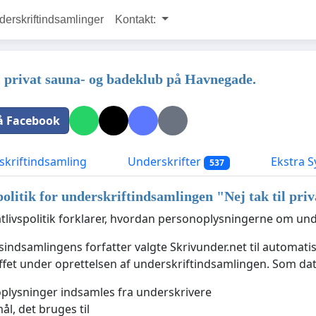
rskriftindsamlinger
Kontakt:
il privat sauna- og badeklub på Havnegade.
å Facebook
kriftindsamling
Underskrifter
Ekstra S
537
politik for underskriftindsamlingen "
Nej tak til pr
tlivspolitik forklarer, hvordan personoplysningerne om un
indsamlingens forfatter valgte Skrivunder.net til automatis
uffet under oprettelsen af underskriftindsamlingen. Som dat
oplysninger indsamles fra underskrivere
ål, det bruges til