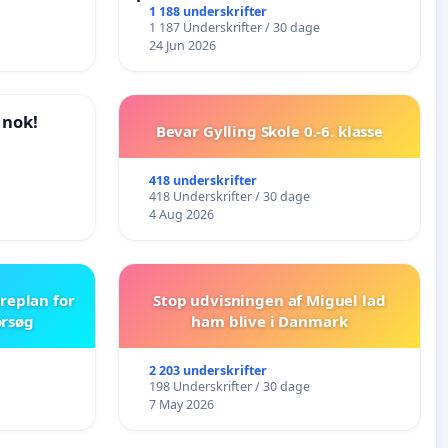
Vejby - Ja tak til et levende
1 188 underskrifter
1 187 Underskrifter / 30 dage
lokalområde i balance
24 Jun 2026
 nok!
Bevar Gylling Skole 0.-6. klasse
418 underskrifter
418 Underskrifter / 30 dage
4 Aug 2026
replan for
Stop udvisningen af Miguel lad
orsøg
ham blive i Danmark
2 203 underskrifter
198 Underskrifter / 30 dage
7 May 2026