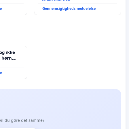
e
Gennemsigtighedsmeddelelse
og ikke
J i mange
e
Vil du gøre det samme?