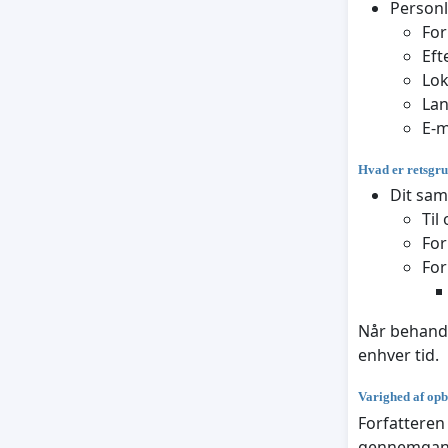
Personl
Fo
Eft
Lok
La
E-m
Hvad er retsgr
Dit sam
Til
For
For
Når behandli
enhver tid.
Varighed af opb
Forfatteren 
gennemgang 