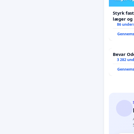
Styrk fas
læger og 
86 unders
Gennems
Bevar Ode
3 282 und
Gennems