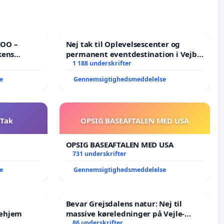
ZOO –
Nej tak til Oplevelsescenter og
kens
permanent eventdestination i Vejby
- Ja tak til et levende lokalområde i
1 188 underskrifter
balance
e
Gennemsigtighedsmeddelelse
 Tak
OPSIG BASEAFTALEN MED USA
OPSIG BASEAFTALEN MED USA
731 underskrifter
e
Gennemsigtighedsmeddelelse
Bevar Grejsdalens natur: Nej til
jehjem
massive køreledninger på Vejle-
Struer-banen
86 underskrifter