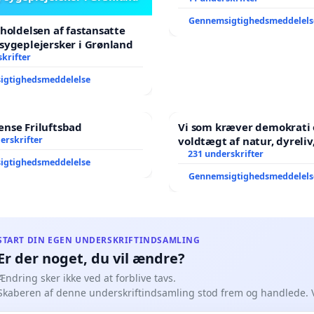
Gennemsigtighedsmeddelels
tholdelsen af fastansatte
sygeplejersker i Grønland
krifter
igtighedsmeddelelse
nse Friluftsbad
Vi som kræver demokrati 
erskrifter
voldtægt af natur, dyreliv, børn,
unge Borgene har sagt NE
231 underskrifter
igtighedsmeddelelse
år. Der er
Gennemsigtighedsmeddelels
START DIN EGEN UNDERSKRIFTINDSAMLING
Er der noget, du vil ændre?
Ændring sker ikke ved at forblive tavs.
Skaberen af denne underskriftindsamling stod frem og handlede. 