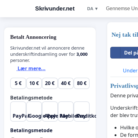
Skrivunder.net
Gennemse Unde
DA ▼
Nej tak t
Betalt Annoncering
Skrivunder.net vil annoncere denne
Del p
underskriftindsamling over for
3,000
personer.
Lær mere...
Unders
5 €
10 €
20 €
40 €
80 €
Privatlivs
Denne priva
Betalingsmetode
Underskrifts
der blev tr
PayPal
Google Pay
Apple Pay
MobilePay
Kreditkort
Hvilke 
Betalingsmetode
De form