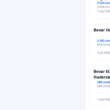
Frederi
3 634 un
3 634 Und
12 Jul 20
Bevar Od
3 282 un
974 Unde
2 Jul 202
Bevar Et
Hadersl
288 unde
288 Unde
13 Jul 20