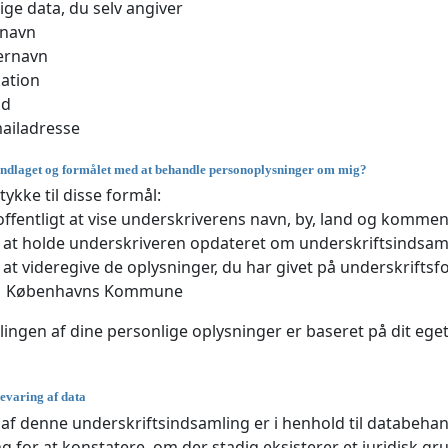
ige data, du selv angiver
rnavn
ernavn
ation
nd
ailadresse
undlaget og formålet med at behandle personoplysninger om mig?
tykke til disse formål:
 offentligt at vise underskriverens navn, by, land og kommen
 at holde underskriveren opdateret om underskriftsindsaml
 at videregive de oplysninger, du har givet på underskriftsf
Københavns Kommune
ngen af dine personlige oplysninger er baseret på dit eget 
evaring af data
af ​​denne underskriftsindsamling er i henhold til databehand
for at konstatere, om der stadig eksisterer et juridisk gr