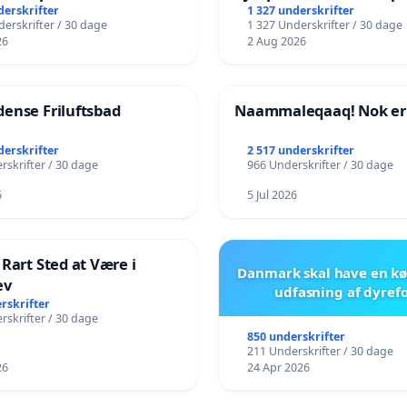
kshavn
fremtid ❤️
derskrifter
1 327 underskrifter
erskrifter / 30 dage
1 327 Underskrifter / 30 dage
26
2 Aug 2026
ense Friluftsbad
Naammaleqaaq! Nok er
derskrifter
2 517 underskrifter
rskrifter / 30 dage
966 Underskrifter / 30 dage
6
5 Jul 2026
 Rart Sted at Være i
Danmark skal have en kø
ev
udfasning af dyref
rskrifter
rskrifter / 30 dage
850 underskrifter
211 Underskrifter / 30 dage
26
24 Apr 2026