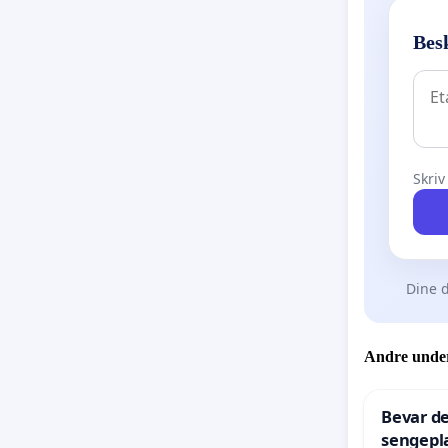
Bes
Skriv
Dine d
Andre under
Bevar de
sengepla