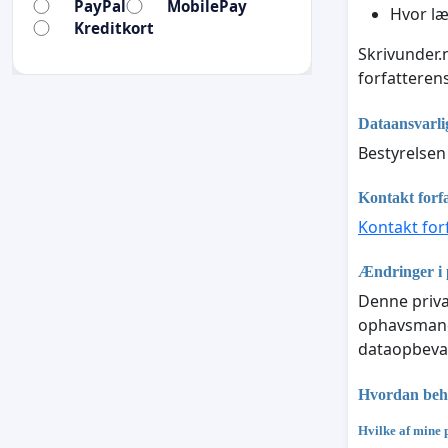
PayPal
MobilePay
Hvor l
Kreditkort
Skrivunder.
forfattere
Dataansvarli
Bestyrelse
Kontakt forf
Kontakt for
Ændringer i p
Denne priva
ophavsmand 
dataopbevar
Hvordan beha
Hvilke af mine 