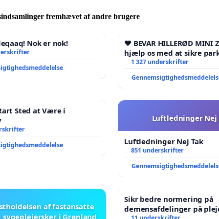
sindsamlinger fremhævet af andre brugere
qaaq! Nok er nok!
❤️ BEVAR HILLERØD MINI 
erskrifter
hjælp os med at sikre par
fremtid ❤️
1 327 underskrifter
igtighedsmeddelelse
Gennemsigtighedsmeddelels
Rart Sted at Være i
Luftledninger Nej
v
skrifter
Luftledninger Nej Tak
igtighedsmeddelelse
851 underskrifter
Gennemsigtighedsmeddelels
Sikr bedre normering på
stholdelsen af fastansatte
demensafdelinger på ple
 sygeplejersker i Grønland
11 underskrifter