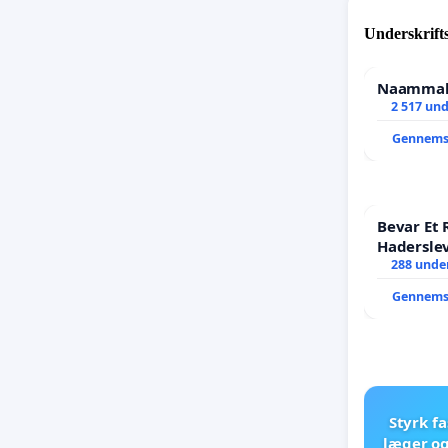
Underskrift
Naammale
2 517 und
Gennems
Bevar Et 
Hadersle
288 under
Gennems
Styrk fa
læger og