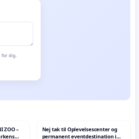
for dig.
I ZOO –
Nej tak til Oplevelsescenter og
arkens
permanent eventdestination i