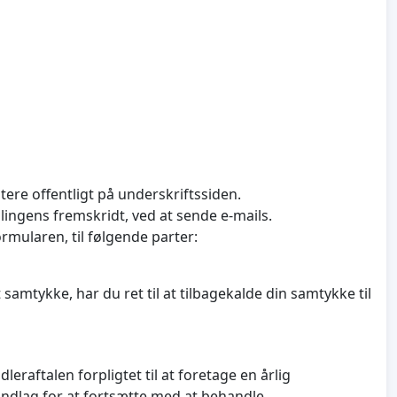
tere offentligt på underskriftssiden.
ingens fremskridt, ved at sende e-mails.
ormularen, til følgende parter:
samtykke, har du ret til at tilbagekalde din samtykke til
leraftalen forpligtet til at foretage en årlig
undlag for at fortsætte med at behandle