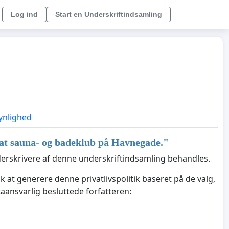
Log ind
Start en Underskriftindsamling
ynlighed
ivat sauna- og badeklub på Havnegade.
"
derskrivere af denne underskriftindsamling behandles.
k at generere denne privatlivspolitik baseret på de valg,
aansvarlig besluttede forfatteren: