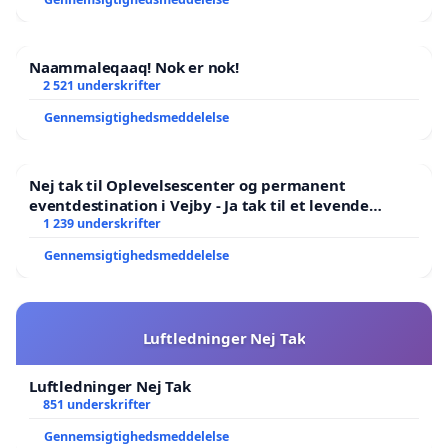
Naammaleqaaq! Nok er nok!
2 521 underskrifter
Gennemsigtighedsmeddelelse
Nej tak til Oplevelsescenter og permanent
eventdestination i Vejby - Ja tak til et levende
lokalområde i balance
1 239 underskrifter
Gennemsigtighedsmeddelelse
Luftledninger Nej Tak
Luftledninger Nej Tak
851 underskrifter
Gennemsigtighedsmeddelelse