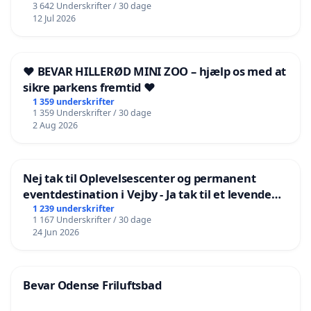
3 642 Underskrifter / 30 dage
12 Jul 2026
❤️ BEVAR HILLERØD MINI ZOO – hjælp os med at
sikre parkens fremtid ❤️
1 359 underskrifter
1 359 Underskrifter / 30 dage
2 Aug 2026
Nej tak til Oplevelsescenter og permanent
eventdestination i Vejby - Ja tak til et levende
lokalområde i balance
1 239 underskrifter
1 167 Underskrifter / 30 dage
24 Jun 2026
Bevar Odense Friluftsbad