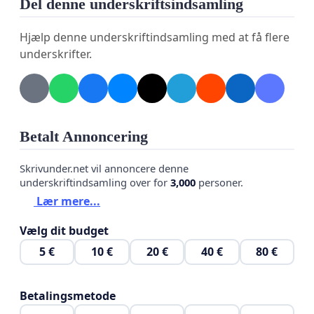
Del denne underskriftsindsamling
Handicaprådets anbefaling om at opføre en
tilbygning på skolens grund, så der kan skabes
Hjælp denne underskriftindsamling med at få flere
plads til alle eleverne og dermed bevare de små og
underskrifter.
trygge autismevenlige rammer.
Med min underskrift tilkendegiver jeg, at jeg
ønsker at byrådet behandler sagen på ny.
Betalt Annoncering
Skrivunder.net vil annoncere denne
underskriftindsamling over for
3,000
personer.
Lær mere...
Vælg dit budget
5 €
10 €
20 €
40 €
80 €
Betalingsmetode