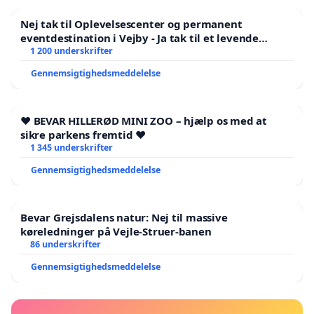
Nej tak til Oplevelsescenter og permanent
eventdestination i Vejby - Ja tak til et levende
lokalområde i balance
1 200 underskrifter
Gennemsigtighedsmeddelelse
❤️ BEVAR HILLERØD MINI ZOO – hjælp os med at
sikre parkens fremtid ❤️
1 345 underskrifter
Gennemsigtighedsmeddelelse
Bevar Grejsdalens natur: Nej til massive
køreledninger på Vejle-Struer-banen
86 underskrifter
Gennemsigtighedsmeddelelse