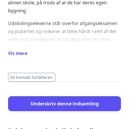
almen skole, på trods af at de har deres egen
bygning.
Udskolingseleverne står overfor afgangseksamen
og pubertet og risikerer at blive hårdt ramt af det
skift, man planlægger at udsætte dem for, med
risiko for at dette påvirker både deres trivsel og
Vis mere
faglige udvikling. I værste fald kan dette føre til
angst, depression, selvskadende adfærd og
selvmordstanker - med deraf følgende manglende
Kontakt forfatteren
indlæring, skolefravær og generelt funktionstab -
som i sin tur også rammer deres forældre og
søskende.
Underskriv denne indsamling
Forældrene til eleverne er ikke blevet inddraget
eller hørt i processen, hvilket er stærkt kritisabelt,
ligesom man har valgt ikke at lytte til