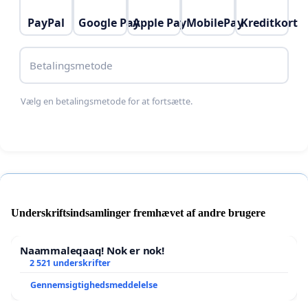
PayPal
Google Pay
Apple Pay
MobilePay
Kreditkort
Betalingsmetode
Vælg en betalingsmetode for at fortsætte.
Underskriftsindsamlinger fremhævet af andre brugere
Naammaleqaaq! Nok er nok!
2 521 underskrifter
Gennemsigtighedsmeddelelse