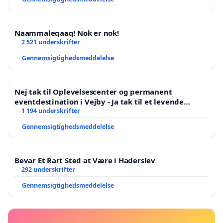
Naammaleqaaq! Nok er nok!
2 521 underskrifter
Gennemsigtighedsmeddelelse
Nej tak til Oplevelsescenter og permanent
eventdestination i Vejby - Ja tak til et levende
lokalområde i balance
1 194 underskrifter
Gennemsigtighedsmeddelelse
Bevar Et Rart Sted at Være i Haderslev
292 underskrifter
Gennemsigtighedsmeddelelse