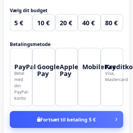
Vælg dit budget
5 €
10 €
20 €
40 €
80 €
Betalingsmetode
PayPal
Google
Apple
MobilePay
Kreditko
Pay
Pay
Betal
Visa,
med
Mastercard
din
PayPal-
konto
Fortsæt til betaling 5 €