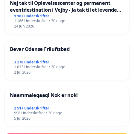
Nej tak til Oplevelsescenter og permanent
eventdestination i Vejby - Ja tak til et levende
lokalområde i balance
1 187 underskrifter
1 186 Underskrifter / 30 dage
24 Jun 2026
Bevar Odense Friluftsbad
3 278 underskrifter
1 013 Underskrifter / 30 dage
2 Jul 2026
Naammaleqaaq! Nok er nok!
2 517 underskrifter
998 Underskrifter / 30 dage
5 Jul 2026