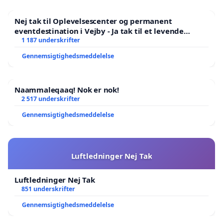
Nej tak til Oplevelsescenter og permanent
eventdestination i Vejby - Ja tak til et levende
lokalområde i balance
1 187 underskrifter
Gennemsigtighedsmeddelelse
Naammaleqaaq! Nok er nok!
2 517 underskrifter
Gennemsigtighedsmeddelelse
Luftledninger Nej Tak
Luftledninger Nej Tak
851 underskrifter
Gennemsigtighedsmeddelelse