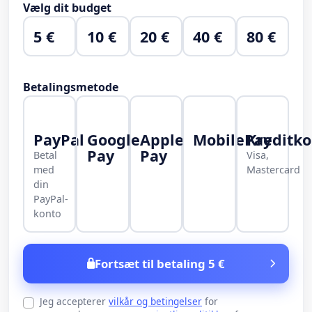
Vælg dit budget
5 €
10 €
20 €
40 €
80 €
Betalingsmetode
PayPal
Google
Apple
MobilePay
Kreditko
Pay
Pay
Betal
Visa,
med
Mastercard
din
PayPal-
konto
Fortsæt til betaling 5 €
Jeg accepterer
vilkår og betingelser
for