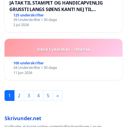
JA TAK TIL STAMPET OG HANDICAPVENLIG
GRUSSTI LANGS SØENS KANT! NEJ TIL
BOARDWALK VÆK FRA SØEN
125 underskrifter
39 Underskrifter / 30 dage
2 Jul 2026
Sikre Cykelstier i Odense
100 underskrifter
34 Underskrifter / 30 dage
11 Jun 2026
1
2
3
4
5
»
Skrivunder.net
Vi tilbyder at hoste online underskriftindsamlinger. Lav en