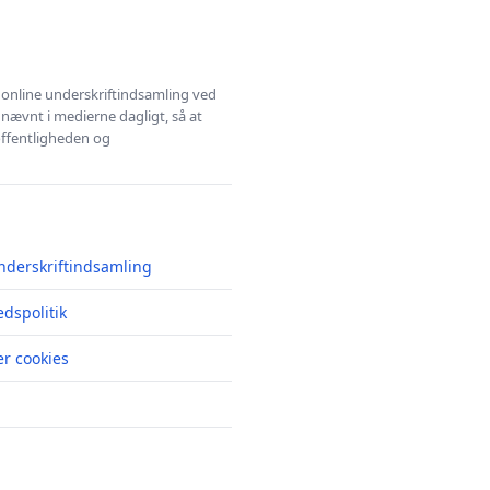
l online underskriftindsamling ved
 nævnt i medierne dagligt, så at
 offentligheden og
nderskriftindsamling
edspolitik
r cookies