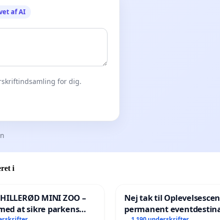
vet af AI
skriftindsamling for dig.
en
ret i
 HILLERØD MINI ZOO –
Nej tak til Oplevelsesce
med at sikre parkens
permanent eventdestina
erskrifter
1 190 underskrifter