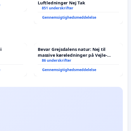
Luftledninger Nej Tak
e
851 underskrifter
Gennemsigtighedsmeddelelse
i
Bevar Grejsdalens natur: Nej til
massive køreledninger på Vejle-
Struer-banen
86 underskrifter
e
Gennemsigtighedsmeddelelse