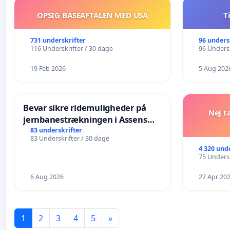
OPSIG BASEAFTALEN MED USA
T
731 underskrifter
96 unders
116 Underskrifter / 30 dage
96 Undersk
19 Feb 2026
5 Aug 202
Bevar sikre ridemuligheder på
Nej t
jernbanestrækningen i Assens
Kommune
83 underskrifter
83 Underskrifter / 30 dage
4 320 und
75 Undersk
6 Aug 2026
27 Apr 20
1
2
3
4
5
»