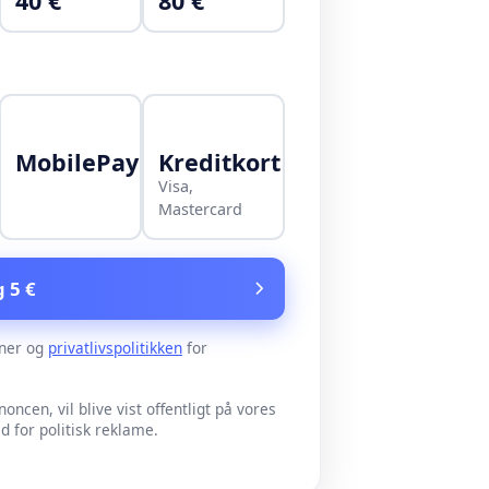
40 €
80 €
MobilePay
Kreditkort
Visa,
Mastercard
g 5 €
ner og
privatlivspolitikken
for
noncen, vil blive vist offentligt på vores
for politisk reklame.