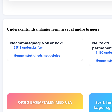
Underskriftsindsamlinger fremhævet af andre brugere
Naammaleqaaq! Nok er nok!
Nej tak ti
2 518 underskrifter
permanent
- Ja tak ti
1 190 unde
Gennemsigtighedsmeddelelse
balance
Gennemsi
OPSIG BASEAFTALEN MED USA
Styrk fa
læger og 