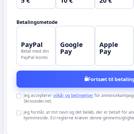
5 €
10 €
20 €
Betalingsmetode
PayPal
Google
Apple
Pay
Pay
Betal med din
PayPal-konto
Fortsæt til betalin
Jeg accepterer
vilkår og betingelser
for annoncekampag
Skrivunder.net.
Jeg forstår, at mit navn og det beløb, der er betalt for an
hjemmeside. EU-reglerne kræver denne gennemsigtighed 