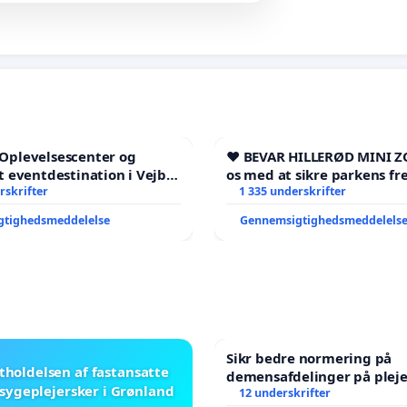
l Oplevelsescenter og
❤️ BEVAR HILLERØD MINI Z
 eventdestination i Vejby
os med at sikre parkens fr
l et levende lokalområde i
rskrifter
1 335 underskrifter
gtighedsmeddelelse
Gennemsigtighedsmeddelels
Sikr bedre normering på
stholdelsen af fastansatte
demensafdelinger på plej
sygeplejersker i Grønland
12 underskrifter