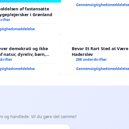
Gennemsigtighedsmeddelels
holdelsen af fastansatte
ygeplejersker i Grønland
rifter
gtighedsmeddelelse
æver demokrati og ikke
Bevar Et Rart Sted at Være 
Haderslev
ene har sagt NEJ i mange
krifter
288 underskrifter
gtighedsmeddelelse
Gennemsigtighedsmeddelels
em og handlede. Vil du gøre det samme?