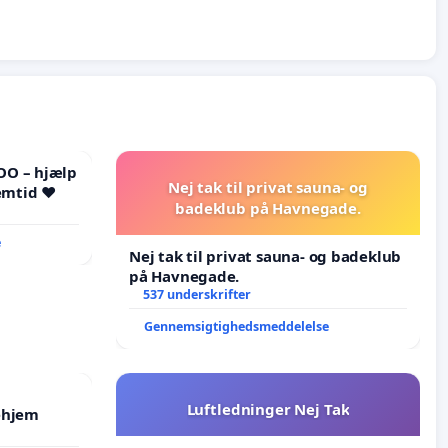
OO – hjælp
Nej tak til privat sauna- og
emtid ❤️
badeklub på Havnegade.
e
Nej tak til privat sauna- og badeklub
på Havnegade.
537 underskrifter
Gennemsigtighedsmeddelelse
Luftledninger Nej Tak
ehjem