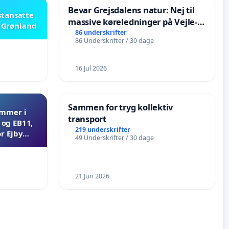
Bevar Grejsdalens natur: Nej til
stansatte
massive køreledninger på Vejle-
i Grønland
Struer-banen
86 underskrifter
86 Underskrifter / 30 dage
16 Jul 2026
Sammen for tryg kollektiv
ammer i
transport
og EB11,
219 underskrifter
r Ejby
49 Underskrifter / 30 dage
21 Jun 2026