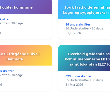
il odder kommune
Styrk fastholdelsen af fa
læger og sygeplejersker 
krifter
rifter / 30 dage
86 underskrifter
86 Underskrifter / 30 dage
6
21 Jul 2026
ak til fritgående ulve I
Overhold gældende r
Danmark
kommuneplanerne EB10 
samt lokalplan EL27 fo
Mosevej 30
erskrifter
rifter / 30 dage
623 underskrifter
55 Underskrifter / 30 dage
26
31 Mar 2026