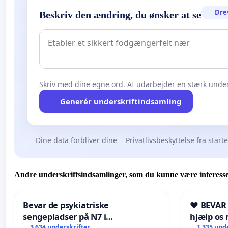
Dre
Beskriv den ændring, du ønsker at se
Skriv med dine egne ord. AI udarbejder en stærk under
Generér underskriftindsamling
Dine data forbliver dine
Privatlivsbeskyttelse fra start
Andre underskriftsindsamlinger, som du kunne være interesse
Bevar de psykiatriske
❤️ BEVAR
sengepladser på N7 i
hjælp os 
3 634 underskrifter
1 335 und