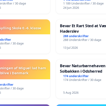
️
Vejby - Ja tak til et leven
rskrifter / 30 dage
1 189 Underskrifter / 30 dage
lokalområde i balance
6
24 Jun 2026
Bevar Et Rart Sted at Vær
ylling Skole 0.-6. klasse
Haderslev
288 underskrifter
skrifter
288 Underskrifter / 30 dage
krifter / 30 dage
6
13 Jul 2026
Bevar Naturbørnehaven
sningen af Miguel lad ham
Solbakken i Odsherred
blive i Danmark
174 underskrifter
174 Underskrifter / 30 dage
erskrifter
krifter / 30 dage
6
5 Aug 2026