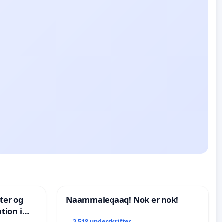
nter og
Naammaleqaaq! Nok er nok!
tion i
2 518 underskrifter