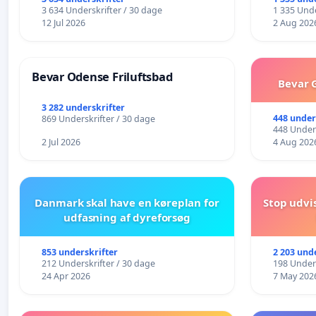
Frederikshavn
fremtid ❤
3 634 Underskrifter / 30 dage
1 335 Unde
12 Jul 2026
2 Aug 202
Bevar Odense Friluftsbad
Bevar G
3 282 underskrifter
448 under
869 Underskrifter / 30 dage
448 Unders
2 Jul 2026
4 Aug 202
Danmark skal have en køreplan for
Stop udvi
udfasning af dyreforsøg
853 underskrifter
2 203 und
212 Underskrifter / 30 dage
198 Unders
24 Apr 2026
7 May 202