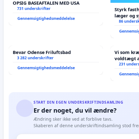
OPSIG BASEAFTALEN MED USA
731 underskrifter
Styrk fast
læger og s
Gennemsigtighedsmeddelelse
86 undersk
Gennemsi
Bevar Odense Friluftsbad
Vi som kr
3 282 underskrifter
voldtægt af natur, dyreliv, børn,
unge Borg
231 unders
Gennemsigtighedsmeddelelse
år. Der er
Gennemsi
START DIN EGEN UNDERSKRIFTINDSAMLING
Er der noget, du vil ændre?
Ændring sker ikke ved at forblive tavs.
Skaberen af denne underskriftindsamling stod fr