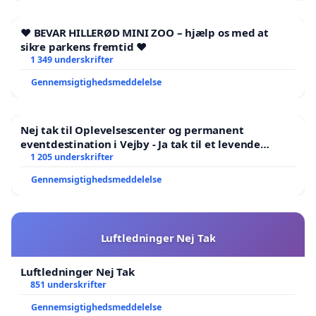
❤️ BEVAR HILLERØD MINI ZOO – hjælp os med at
sikre parkens fremtid ❤️
1 349 underskrifter
Gennemsigtighedsmeddelelse
Nej tak til Oplevelsescenter og permanent
eventdestination i Vejby - Ja tak til et levende
lokalområde i balance
1 205 underskrifter
Gennemsigtighedsmeddelelse
Luftledninger Nej Tak
Luftledninger Nej Tak
851 underskrifter
Gennemsigtighedsmeddelelse