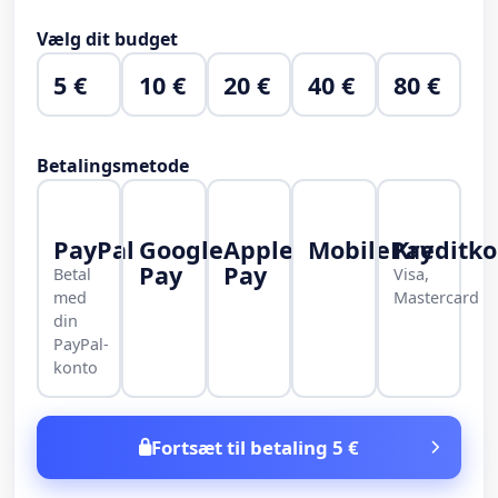
Vælg dit budget
5 €
10 €
20 €
40 €
80 €
Betalingsmetode
PayPal
Google
Apple
MobilePay
Kreditko
Pay
Pay
Betal
Visa,
med
Mastercard
din
PayPal-
konto
Fortsæt til betaling 5 €