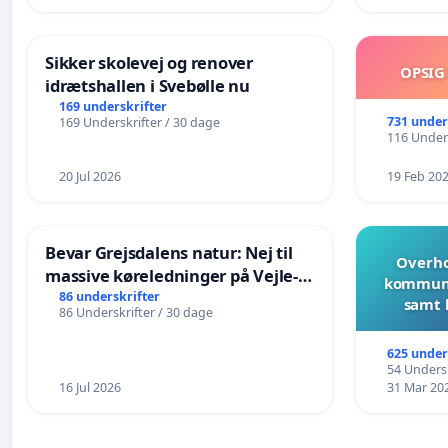
Sikker skolevej og renover
OPSIG
idrætshallen i Svebølle nu
169 underskrifter
731 under
169 Underskrifter / 30 dage
116 Unders
20 Jul 2026
19 Feb 20
Bevar Grejsdalens natur: Nej til
Overho
massive køreledninger på Vejle-
kommune
Struer-banen
86 underskrifter
samt 
86 Underskrifter / 30 dage
625 under
54 Undersk
16 Jul 2026
31 Mar 20