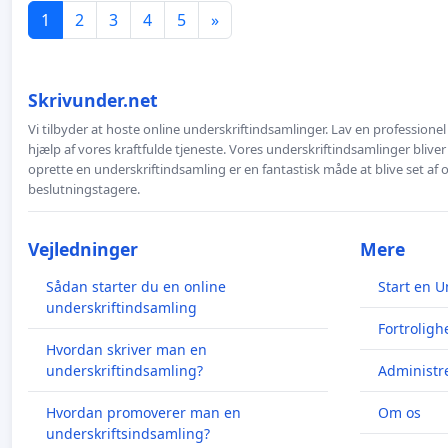
1
2
3
4
5
»
Skrivunder.net
Vi tilbyder at hoste online underskriftindsamlinger. Lav en professione
hjælp af vores kraftfulde tjeneste. Vores underskriftindsamlinger bliver
oprette en underskriftindsamling er en fantastisk måde at blive set af
beslutningstagere.
Vejledninger
Mere
Sådan starter du en online
Start en U
underskriftindsamling
Fortroligh
Hvordan skriver man en
underskriftindsamling?
Administre
Hvordan promoverer man en
Om os
underskriftsindsamling?