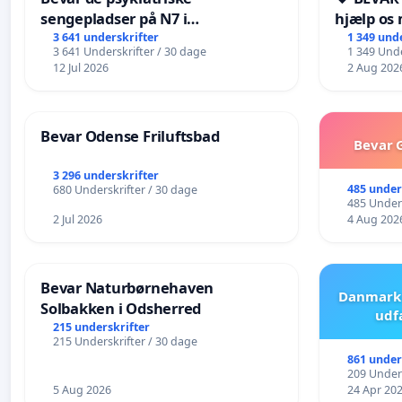
sengepladser på N7 i
hjælp os 
Frederikshavn
fremtid ❤
3 641 underskrifter
1 349 und
3 641 Underskrifter / 30 dage
1 349 Unde
12 Jul 2026
2 Aug 202
Bevar Odense Friluftsbad
Bevar G
3 296 underskrifter
485 under
680 Underskrifter / 30 dage
485 Unders
2 Jul 2026
4 Aug 202
Bevar Naturbørnehaven
Danmark 
Solbakken i Odsherred
udf
215 underskrifter
215 Underskrifter / 30 dage
861 under
209 Unders
5 Aug 2026
24 Apr 20