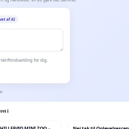
vet af AI
skriftindsamling for dig.
en
ret i
 HILLERØD MINI ZOO –
Nej tak til Oplevelsesce