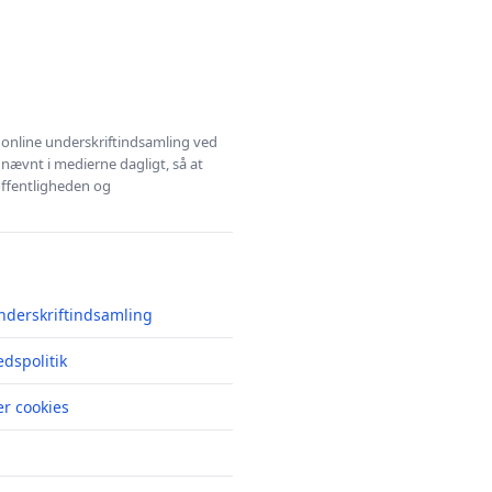
l online underskriftindsamling ved
 nævnt i medierne dagligt, så at
 offentligheden og
nderskriftindsamling
edspolitik
r cookies