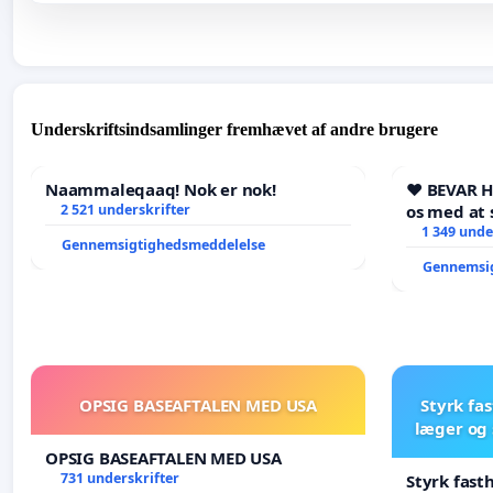
Underskriftsindsamlinger fremhævet af andre brugere
Naammaleqaaq! Nok er nok!
❤️ BEVAR 
2 521 underskrifter
os med at 
1 349 unde
Gennemsigtighedsmeddelelse
Gennemsi
OPSIG BASEAFTALEN MED USA
Styrk fa
læger og 
OPSIG BASEAFTALEN MED USA
731 underskrifter
Styrk fast