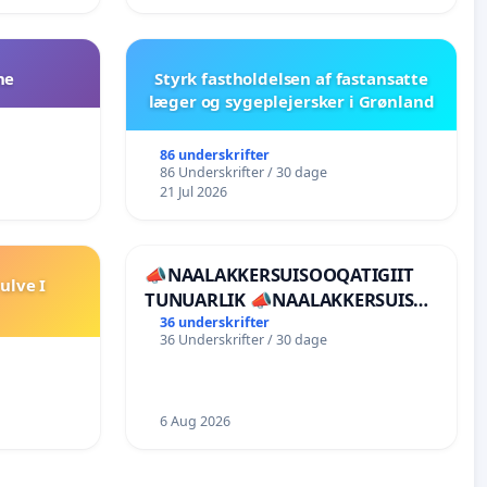
ne
Styrk fastholdelsen af fastansatte
læger og sygeplejersker i Grønland
86 underskrifter
86 Underskrifter / 30 dage
21 Jul 2026
📣NAALAKKERSUISOOQATIGIIT
ulve I
TUNUARLIK 📣NAALAKKERSUISUT
BØR TRÆKKE SIG TILBAGE
36 underskrifter
36 Underskrifter / 30 dage
6 Aug 2026