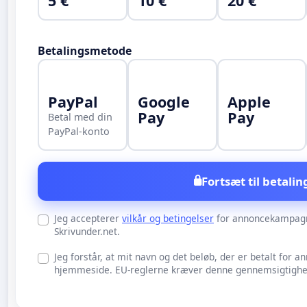
5 €
10 €
20 €
Betalingsmetode
PayPal
Google
Apple
Pay
Pay
Betal med din
PayPal-konto
Fortsæt til betalin
Jeg accepterer
vilkår og betingelser
for annoncekampag
Skrivunder.net.
Jeg forstår, at mit navn og det beløb, der er betalt for an
hjemmeside. EU-reglerne kræver denne gennemsigtighed 