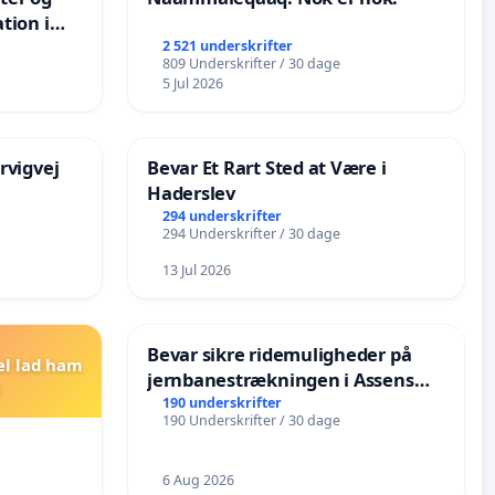
tion i
de
2 521 underskrifter
809 Underskrifter / 30 dage
5 Jul 2026
rvigvej
Bevar Et Rart Sted at Være i
Haderslev
294 underskrifter
294 Underskrifter / 30 dage
13 Jul 2026
Bevar sikre ridemuligheder på
el lad ham
jernbanestrækningen i Assens
Kommune
190 underskrifter
190 Underskrifter / 30 dage
6 Aug 2026