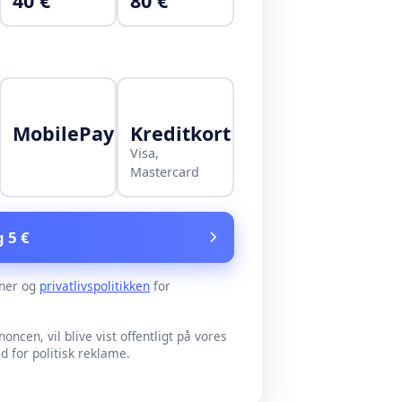
40 €
80 €
MobilePay
Kreditkort
Visa,
Mastercard
g 5 €
ner og
privatlivspolitikken
for
noncen, vil blive vist offentligt på vores
for politisk reklame.