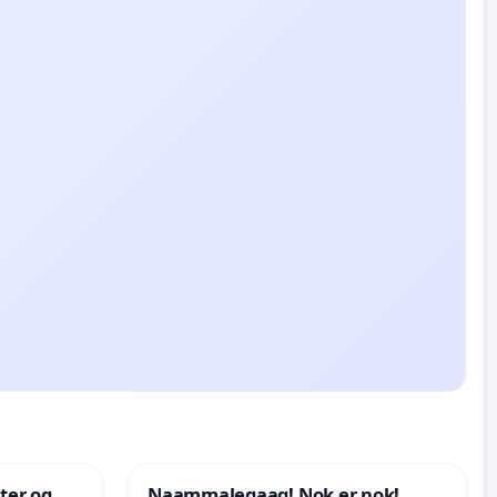
nter og
Naammaleqaaq! Nok er nok!