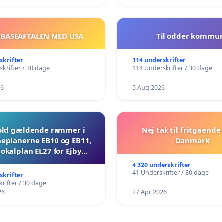
 BASEAFTALEN MED USA
Til odder kommu
skrifter
114 underskrifter
krifter / 30 dage
114 Underskrifter / 30 dage
26
5 Aug 2026
ld gældende rammer i
Nej tak til fritgående 
planerne EB10 og EB11,
Danmark
lokalplan EL27 for Ejby
Mosevej 30
4 320 underskrifter
41 Underskrifter / 30 dage
skrifter
rifter / 30 dage
26
27 Apr 2026