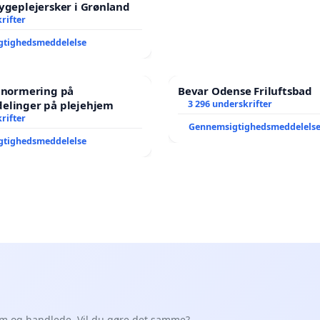
ygeplejersker i Grønland
rifter
gtighedsmeddelelse
e normering på
Bevar Odense Friluftsbad
elinger på plejehjem
3 296 underskrifter
rifter
Gennemsigtighedsmeddelels
gtighedsmeddelelse
em og handlede. Vil du gøre det samme?