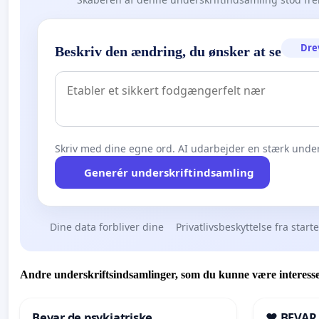
Dre
Beskriv den ændring, du ønsker at se
Skriv med dine egne ord. AI udarbejder en stærk under
Generér underskriftindsamling
Dine data forbliver dine
Privatlivsbeskyttelse fra start
Andre underskriftsindsamlinger, som du kunne være interesse
Bevar de psykiatriske
❤️ BEVAR