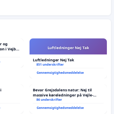
er og
Luftledninger Nej Tak
on i Vejby
lområde i
Luftledninger Nej Tak
e
851 underskrifter
Gennemsigtighedsmeddelelse
i
Bevar Grejsdalens natur: Nej til
massive køreledninger på Vejle-
Struer-banen
86 underskrifter
e
Gennemsigtighedsmeddelelse