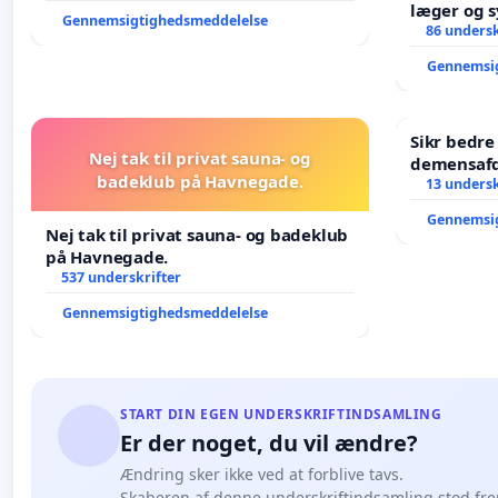
læger og s
Gennemsigtighedsmeddelelse
86 undersk
Gennemsi
Sikr bedr
Nej tak til privat sauna- og
demensafd
badeklub på Havnegade.
13 undersk
Gennemsi
Nej tak til privat sauna- og badeklub
på Havnegade.
537 underskrifter
Gennemsigtighedsmeddelelse
START DIN EGEN UNDERSKRIFTINDSAMLING
Er der noget, du vil ændre?
Ændring sker ikke ved at forblive tavs.
Skaberen af denne underskriftindsamling stod fr