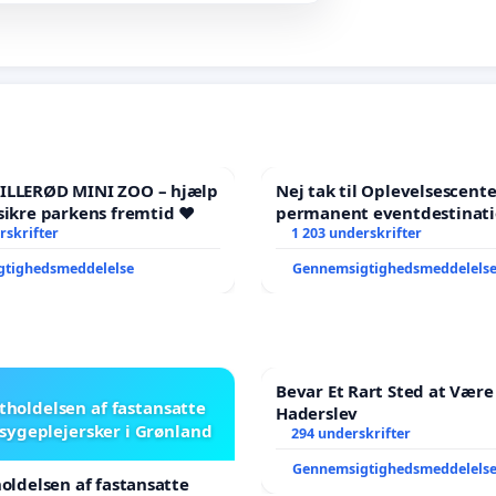
HILLERØD MINI ZOO – hjælp
Nej tak til Oplevelsescent
sikre parkens fremtid ❤️
permanent eventdestinati
rskrifter
- Ja tak til et levende loka
1 203 underskrifter
balance
gtighedsmeddelelse
Gennemsigtighedsmeddelels
Bevar Et Rart Sted at Være 
stholdelsen af fastansatte
Haderslev
sygeplejersker i Grønland
294 underskrifter
Gennemsigtighedsmeddelels
holdelsen af fastansatte