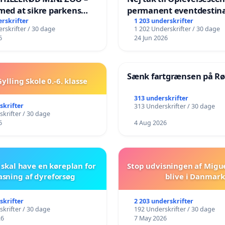
med at sikre parkens
permanent eventdestina
️
Vejby - Ja tak til et leven
erskrifter
1 203 underskrifter
rskrifter / 30 dage
1 202 Underskrifter / 30 dage
lokalområde i balance
6
24 Jun 2026
Sænk fartgrænsen på Rø
ylling Skole 0.-6. klasse
313 underskrifter
skrifter
313 Underskrifter / 30 dage
krifter / 30 dage
6
4 Aug 2026
skal have en køreplan for
Stop udvisningen af Migu
asning af dyreforsøg
blive i Danmark
skrifter
2 203 underskrifter
krifter / 30 dage
192 Underskrifter / 30 dage
26
7 May 2026