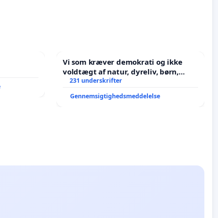
Vi som kræver demokrati og ikke
voldtægt af natur, dyreliv, børn,
unge Borgene har sagt NEJ i mange
231 underskrifter
e
år. Der er
Gennemsigtighedsmeddelelse