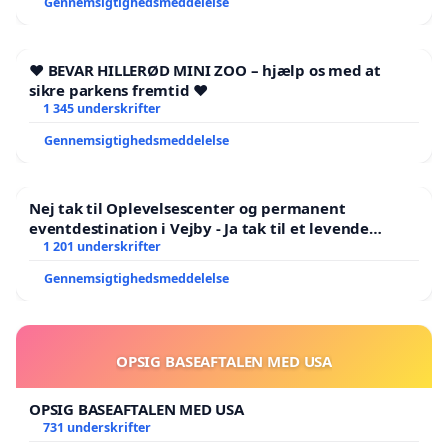
Gennemsigtighedsmeddelelse
❤️ BEVAR HILLERØD MINI ZOO – hjælp os med at
sikre parkens fremtid ❤️
1 345 underskrifter
Gennemsigtighedsmeddelelse
Nej tak til Oplevelsescenter og permanent
eventdestination i Vejby - Ja tak til et levende
lokalområde i balance
1 201 underskrifter
Gennemsigtighedsmeddelelse
OPSIG BASEAFTALEN MED USA
OPSIG BASEAFTALEN MED USA
731 underskrifter