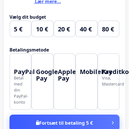
Lær mere...
Vælg dit budget
5 €
10 €
20 €
40 €
80 €
Betalingsmetode
PayPal
Google
Apple
MobilePay
Kreditko
Pay
Pay
Betal
Visa,
med
Mastercard
din
PayPal-
konto
Fortsæt til betaling 5 €