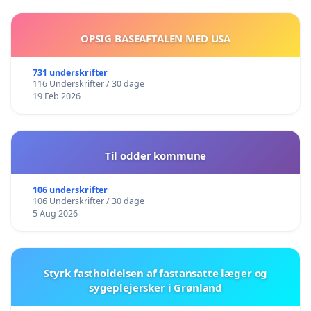
OPSIG BASEAFTALEN MED USA
731 underskrifter
116 Underskrifter / 30 dage
19 Feb 2026
Til odder kommune
106 underskrifter
106 Underskrifter / 30 dage
5 Aug 2026
Styrk fastholdelsen af fastansatte læger og
sygeplejersker i Grønland