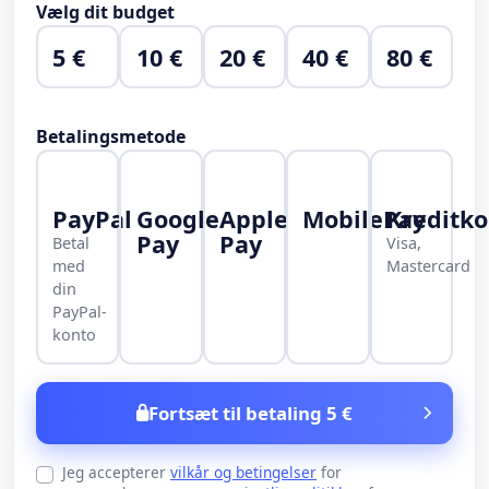
Vælg dit budget
5 €
10 €
20 €
40 €
80 €
Betalingsmetode
PayPal
Google
Apple
MobilePay
Kreditko
Pay
Pay
Betal
Visa,
med
Mastercard
din
PayPal-
konto
Fortsæt til betaling 5 €
Jeg accepterer
vilkår og betingelser
for