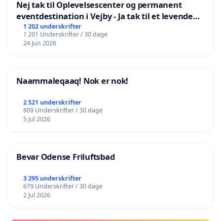
Nej tak til Oplevelsescenter og permanent
eventdestination i Vejby - Ja tak til et levende
lokalområde i balance
1 202 underskrifter
1 201 Underskrifter / 30 dage
24 Jun 2026
Naammaleqaaq! Nok er nok!
2 521 underskrifter
809 Underskrifter / 30 dage
5 Jul 2026
Bevar Odense Friluftsbad
3 295 underskrifter
679 Underskrifter / 30 dage
2 Jul 2026