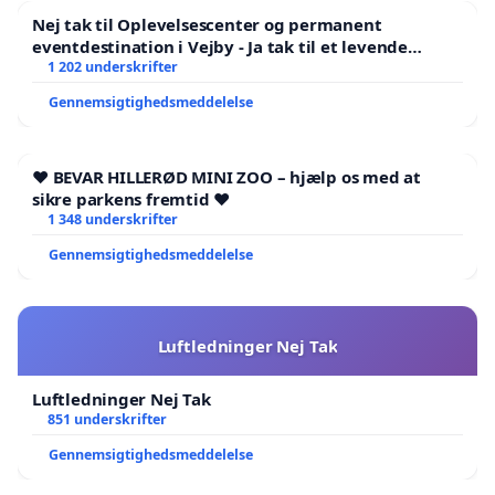
Nej tak til Oplevelsescenter og permanent
eventdestination i Vejby - Ja tak til et levende
lokalområde i balance
1 202 underskrifter
Gennemsigtighedsmeddelelse
❤️ BEVAR HILLERØD MINI ZOO – hjælp os med at
sikre parkens fremtid ❤️
1 348 underskrifter
Gennemsigtighedsmeddelelse
Luftledninger Nej Tak
Luftledninger Nej Tak
851 underskrifter
Gennemsigtighedsmeddelelse