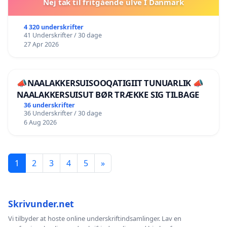
Nej tak til fritgående ulve I Danmark
4 320 underskrifter
41 Underskrifter / 30 dage
27 Apr 2026
📣NAALAKKERSUISOOQATIGIIT TUNUARLIK 📣
NAALAKKERSUISUT BØR TRÆKKE SIG TILBAGE
36 underskrifter
36 Underskrifter / 30 dage
6 Aug 2026
1
2
3
4
5
»
Skrivunder.net
Vi tilbyder at hoste online underskriftindsamlinger. Lav en