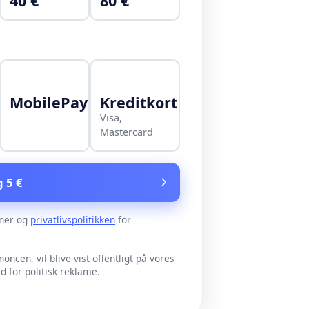
40 €
80 €
MobilePay
Kreditkort
Visa,
Mastercard
g 5 €
ner og
privatlivspolitikken
for
noncen, vil blive vist offentligt på vores
for politisk reklame.