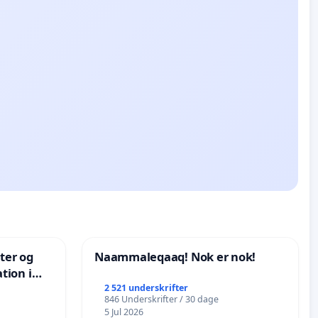
nter og
Naammaleqaaq! Nok er nok!
tion i
de
2 521 underskrifter
846 Underskrifter / 30 dage
5 Jul 2026