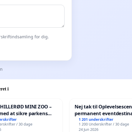
skriftindsamling for dig.
en
ret i
 HILLERØD MINI ZOO –
Nej tak til Oplevelsesce
med at sikre parkens
permanent eventdestina
️
Vejby - Ja tak til et leven
erskrifter
1 201 underskrifter
rskrifter / 30 dage
1 200 Underskrifter / 30 dage
lokalområde i balance
6
24 Jun 2026