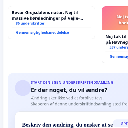
Bevar Grejsdalens natur: Nej til
Nej t
massive køreledninger på Vejle-
bad
Struer-banen
86 underskrifter
Gennemsigtighedsmeddelelse
Nej tak ti
på Havneg
537 unders
Gennemsi
START DIN EGEN UNDERSKRIFTINDSAMLING
Er der noget, du vil ændre?
Ændring sker ikke ved at forblive tavs.
Skaberen af denne underskriftindsamling stod fr
Dre
Beskriv den ændring, du ønsker at se