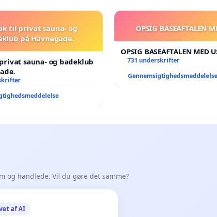
ak til privat sauna- og
OPSIG BASEAFTALEN M
eklub på Havnegade.
OPSIG BASEAFTALEN MED U
731 underskrifter
l privat sauna- og badeklub
ade.
Gennemsigtighedsmeddelels
krifter
gtighedsmeddelelse
em og handlede. Vil du gøre det samme?
vet af AI