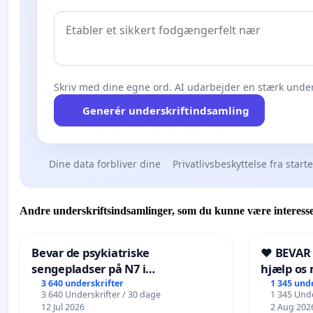
Skriv med dine egne ord. AI udarbejder en stærk under
Generér underskriftindsamling
Dine data forbliver dine
Privatlivsbeskyttelse fra start
Andre underskriftsindsamlinger, som du kunne være interesse
Bevar de psykiatriske
❤️ BEVAR
sengepladser på N7 i
hjælp os 
Frederikshavn
fremtid ❤
3 640 underskrifter
1 345 und
3 640 Underskrifter / 30 dage
1 345 Unde
12 Jul 2026
2 Aug 202