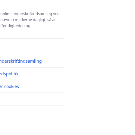
l online underskriftindsamling ved
 nævnt i medierne dagligt, så at
 offentligheden og
nderskriftindsamling
edspolitik
r cookies