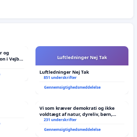
er og
Luftledninger Nej Tak
on i Vejby
lområde i
Luftledninger Nej Tak
e
851 underskrifter
Gennemsigtighedsmeddelelse
Vi som kræver demokrati og ikke
voldtægt af natur, dyreliv, børn,
unge Borgene har sagt NEJ i mange
231 underskrifter
e
år. Der er
Gennemsigtighedsmeddelelse