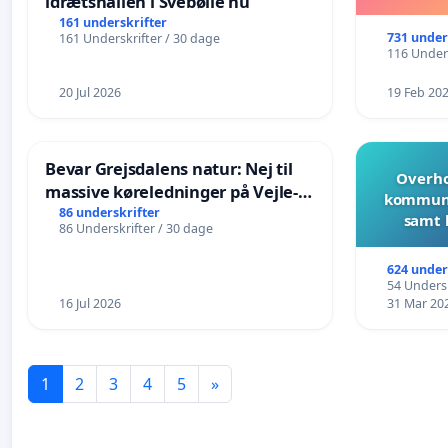
idrætshallen i Svebølle nu
161 underskrifter
731 under
161 Underskrifter / 30 dage
116 Unders
20 Jul 2026
19 Feb 20
Bevar Grejsdalens natur: Nej til
Overho
massive køreledninger på Vejle-
kommune
Struer-banen
86 underskrifter
samt 
86 Underskrifter / 30 dage
624 under
54 Undersk
16 Jul 2026
31 Mar 20
1
2
3
4
5
»