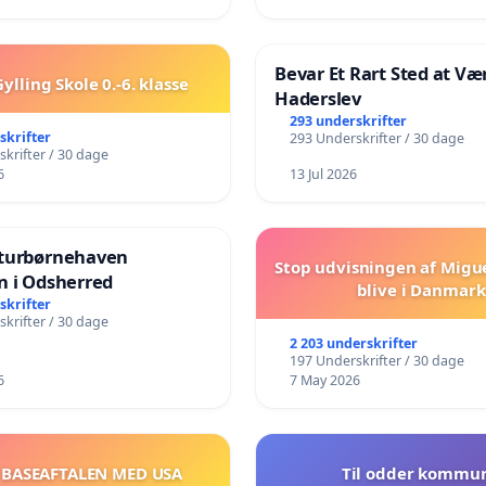
Bevar Et Rart Sted at Vær
ylling Skole 0.-6. klasse
Haderslev
293 underskrifter
skrifter
293 Underskrifter / 30 dage
krifter / 30 dage
6
13 Jul 2026
turbørnehaven
Stop udvisningen af Migu
n i Odsherred
blive i Danmark
skrifter
krifter / 30 dage
2 203 underskrifter
197 Underskrifter / 30 dage
6
7 May 2026
 BASEAFTALEN MED USA
Til odder kommu