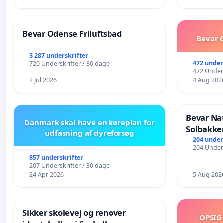
Bevar Odense Friluftsbad
Bevar G
3 287 underskrifter
472 under
720 Underskrifter / 30 dage
472 Unders
2 Jul 2026
4 Aug 202
Bevar Na
Danmark skal have en køreplan for
Solbakke
udfasning af dyreforsøg
204 under
204 Unders
857 underskrifter
207 Underskrifter / 30 dage
24 Apr 2026
5 Aug 202
Sikker skolevej og renover
OPSIG