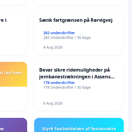
e i
Sænk fartgrænsen på Rørvigvej
282 underskrifter
282 Underskrifter / 30 dage
4 Aug 2026
Bevar sikre ridemuligheder på
el lad ham
jernbanestrækningen i Assens
Kommune
178 underskrifter
178 Underskrifter / 30 dage
6 Aug 2026
ne
Styrk fastholdelsen af fastansatte