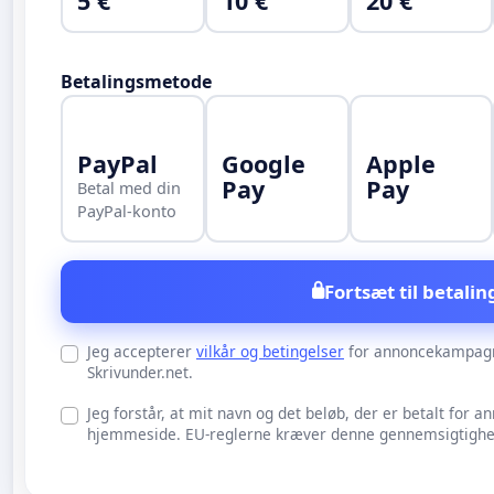
5 €
10 €
20 €
Betalingsmetode
PayPal
Google
Apple
Pay
Pay
Betal med din
PayPal-konto
Fortsæt til betalin
Jeg accepterer
vilkår og betingelser
for annoncekampag
Skrivunder.net.
Jeg forstår, at mit navn og det beløb, der er betalt for an
hjemmeside. EU-reglerne kræver denne gennemsigtighed 