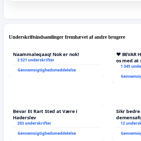
Underskriftsindsamlinger fremhævet af andre brugere
Naammaleqaaq! Nok er nok!
❤️ BEVAR 
2 521 underskrifter
os med at 
1 345 unde
Gennemsigtighedsmeddelelse
Gennemsi
Bevar Et Rart Sted at Være i
Sikr bedr
Haderslev
demensafd
293 underskrifter
12 undersk
Gennemsigtighedsmeddelelse
Gennemsi