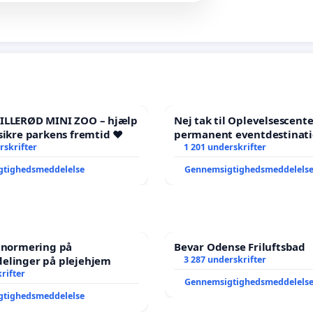
HILLERØD MINI ZOO – hjælp
Nej tak til Oplevelsescent
sikre parkens fremtid ❤️
permanent eventdestinati
rskrifter
- Ja tak til et levende loka
1 201 underskrifter
balance
gtighedsmeddelelse
Gennemsigtighedsmeddelels
e normering på
Bevar Odense Friluftsbad
elinger på plejehjem
3 287 underskrifter
rifter
Gennemsigtighedsmeddelels
gtighedsmeddelelse