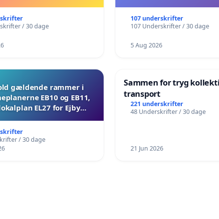
skrifter
107 underskrifter
krifter / 30 dage
107 Underskrifter / 30 dage
26
5 Aug 2026
Sammen for tryg kollekt
ld gældende rammer i
transport
planerne EB10 og EB11,
221 underskrifter
lokalplan EL27 for Ejby
48 Underskrifter / 30 dage
Mosevej 30
skrifter
rifter / 30 dage
26
21 Jun 2026