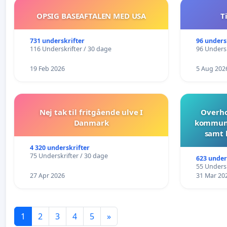
OPSIG BASEAFTALEN MED USA
T
731 underskrifter
96 unders
116 Underskrifter / 30 dage
96 Undersk
19 Feb 2026
5 Aug 202
Nej tak til fritgående ulve I
Overho
Danmark
kommune
samt 
4 320 underskrifter
75 Underskrifter / 30 dage
623 under
55 Undersk
27 Apr 2026
31 Mar 20
1
2
3
4
5
»