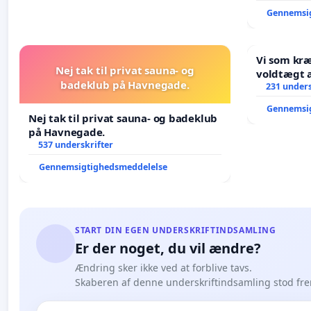
Gennemsi
Vi som kr
Nej tak til privat sauna- og
voldtægt af natur, dyreliv, børn,
badeklub på Havnegade.
unge Borg
231 unders
år. Der er
Gennemsi
Nej tak til privat sauna- og badeklub
på Havnegade.
537 underskrifter
Gennemsigtighedsmeddelelse
START DIN EGEN UNDERSKRIFTINDSAMLING
Er der noget, du vil ændre?
Ændring sker ikke ved at forblive tavs.
Skaberen af denne underskriftindsamling stod fr