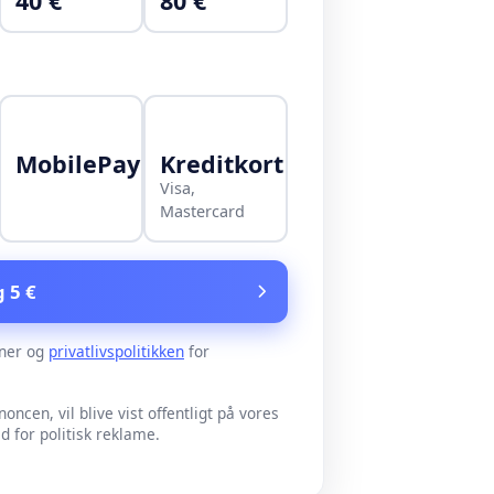
40 €
80 €
MobilePay
Kreditkort
Visa,
Mastercard
g 5 €
ner og
privatlivspolitikken
for
noncen, vil blive vist offentligt på vores
for politisk reklame.