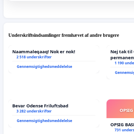
Underskriftsindsamlinger fremhævet af andre brugere
Naammaleqaaq! Nok er nok!
Nej tak ti
2 518 underskrifter
permanent
- Ja tak ti
1 190 unde
Gennemsigtighedsmeddelelse
balance
Gennemsi
Bevar Odense Friluftsbad
OPSIG
3 282 underskrifter
Gennemsigtighedsmeddelelse
OPSIG BAS
731 unders