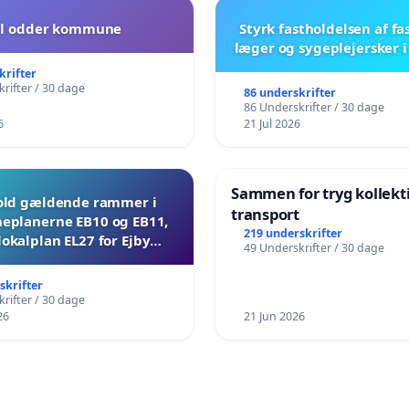
il odder kommune
Styrk fastholdelsen af fa
læger og sygeplejersker 
krifter
rifter / 30 dage
86 underskrifter
86 Underskrifter / 30 dage
6
21 Jul 2026
Sammen for tryg kollekt
ld gældende rammer i
transport
planerne EB10 og EB11,
219 underskrifter
lokalplan EL27 for Ejby
49 Underskrifter / 30 dage
Mosevej 30
skrifter
rifter / 30 dage
26
21 Jun 2026