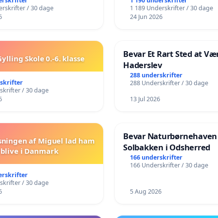
️
Vejby - Ja tak til et leven
erskrifter
1 190 underskrifter
rskrifter / 30 dage
1 189 Underskrifter / 30 dage
lokalområde i balance
6
24 Jun 2026
Bevar Et Rart Sted at Vær
ylling Skole 0.-6. klasse
Haderslev
288 underskrifter
skrifter
288 Underskrifter / 30 dage
krifter / 30 dage
6
13 Jul 2026
Bevar Naturbørnehaven
sningen af Miguel lad ham
Solbakken i Odsherred
blive i Danmark
166 underskrifter
166 Underskrifter / 30 dage
erskrifter
krifter / 30 dage
6
5 Aug 2026