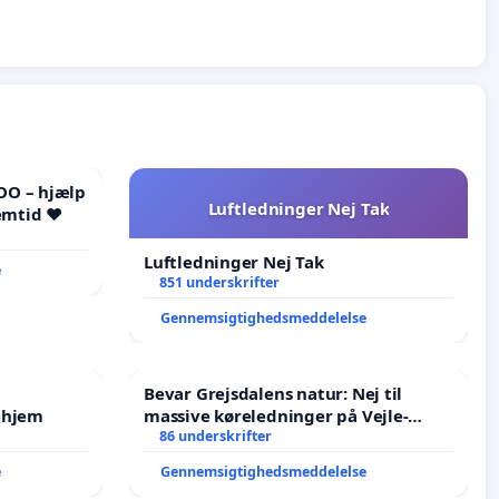
OO – hjælp
Luftledninger Nej Tak
emtid ❤️
Luftledninger Nej Tak
e
851 underskrifter
Gennemsigtighedsmeddelelse
Bevar Grejsdalens natur: Nej til
ehjem
massive køreledninger på Vejle-
Struer-banen
86 underskrifter
e
Gennemsigtighedsmeddelelse