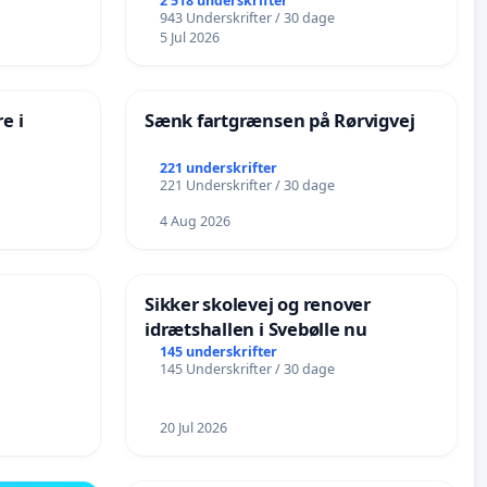
de
2 518 underskrifter
943 Underskrifter / 30 dage
5 Jul 2026
e i
Sænk fartgrænsen på Rørvigvej
221 underskrifter
221 Underskrifter / 30 dage
4 Aug 2026
Sikker skolevej og renover
idrætshallen i Svebølle nu
145 underskrifter
145 Underskrifter / 30 dage
20 Jul 2026