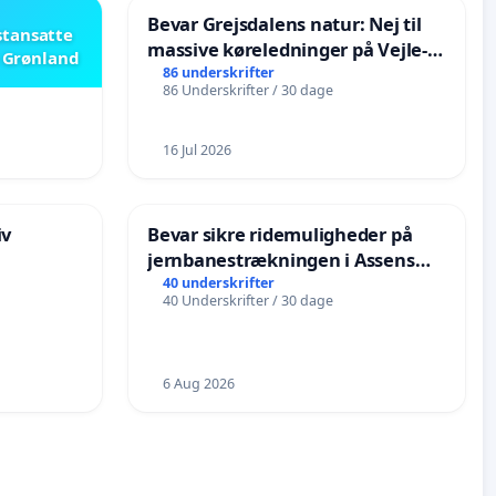
Bevar Grejsdalens natur: Nej til
stansatte
massive køreledninger på Vejle-
i Grønland
Struer-banen
86 underskrifter
86 Underskrifter / 30 dage
16 Jul 2026
iv
Bevar sikre ridemuligheder på
jernbanestrækningen i Assens
Kommune
40 underskrifter
40 Underskrifter / 30 dage
6 Aug 2026