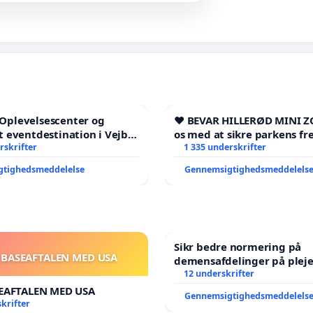
l Oplevelsescenter og
❤️ BEVAR HILLERØD MINI Z
 eventdestination i Vejby
os med at sikre parkens fr
l et levende lokalområde i
rskrifter
1 335 underskrifter
gtighedsmeddelelse
Gennemsigtighedsmeddelels
Sikr bedre normering på
 BASEAFTALEN MED USA
demensafdelinger på plej
12 underskrifter
EAFTALEN MED USA
Gennemsigtighedsmeddelels
krifter