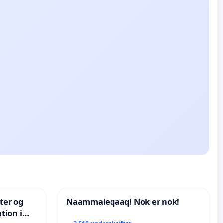
nter og
Naammaleqaaq! Nok er nok!
tion i