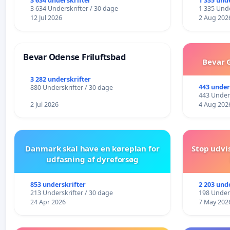
Frederikshavn
fremtid ❤
3 634 underskrifter
1 335 und
3 634 Underskrifter / 30 dage
1 335 Unde
12 Jul 2026
2 Aug 202
Bevar Odense Friluftsbad
Bevar G
3 282 underskrifter
443 under
880 Underskrifter / 30 dage
443 Unders
2 Jul 2026
4 Aug 202
Danmark skal have en køreplan for
Stop udvi
udfasning af dyreforsøg
853 underskrifter
2 203 und
213 Underskrifter / 30 dage
198 Unders
24 Apr 2026
7 May 202