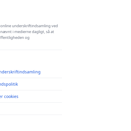
l online underskriftindsamling ved
 nævnt i medierne dagligt, så at
 offentligheden og
nderskriftindsamling
edspolitik
r cookies