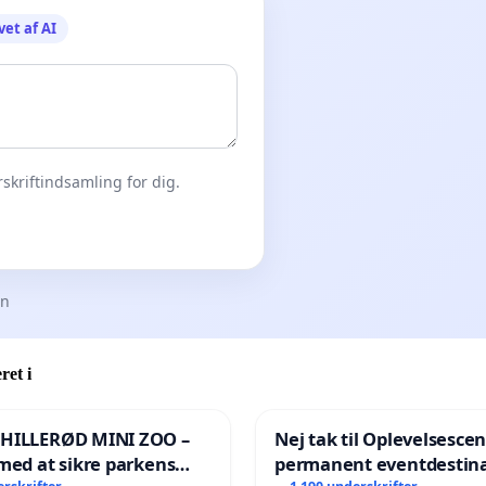
vet af AI
skriftindsamling for dig.
en
ret i
 HILLERØD MINI ZOO –
Nej tak til Oplevelsesce
med at sikre parkens
permanent eventdestina