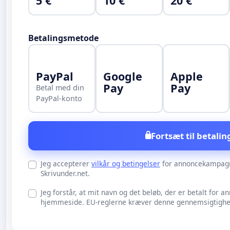
5 €
10 €
20 €
Betalingsmetode
PayPal
Google
Apple
Pay
Pay
Betal med din
PayPal-konto
Fortsæt til betalin
Jeg accepterer
vilkår og betingelser
for annoncekampag
Skrivunder.net.
Jeg forstår, at mit navn og det beløb, der er betalt for an
hjemmeside. EU-reglerne kræver denne gennemsigtighed 