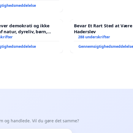
gtighedsmeddelelse
æver demokrati og ikke
Bevar Et Rart Sted at Være 
Haderslev
ene har sagt NEJ i mange
krifter
288 underskrifter
gtighedsmeddelelse
Gennemsigtighedsmeddelels
em og handlede. Vil du gøre det samme?