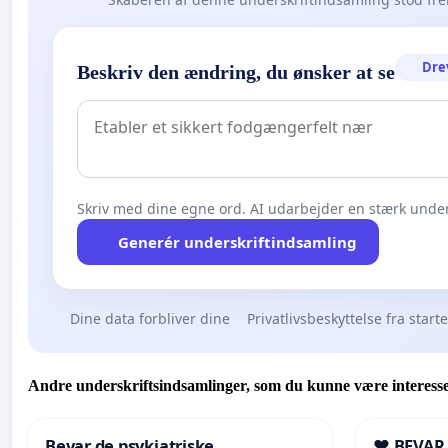
Dre
Beskriv den ændring, du ønsker at se
Skriv med dine egne ord. AI udarbejder en stærk under
Generér underskriftindsamling
Dine data forbliver dine
Privatlivsbeskyttelse fra start
Andre underskriftsindsamlinger, som du kunne være interesse
Bevar de psykiatriske
❤️ BEVAR