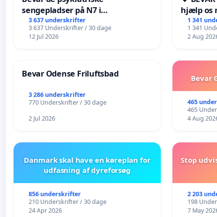
sengepladser på N7 i
hjælp os 
Frederikshavn
fremtid ❤
3 637 underskrifter
1 341 und
3 637 Underskrifter / 30 dage
1 341 Unde
12 Jul 2026
2 Aug 202
Bevar Odense Friluftsbad
Bevar G
3 286 underskrifter
465 under
770 Underskrifter / 30 dage
465 Unders
2 Jul 2026
4 Aug 202
Danmark skal have en køreplan for
Stop udvi
udfasning af dyreforsøg
856 underskrifter
2 203 und
210 Underskrifter / 30 dage
198 Unders
24 Apr 2026
7 May 202