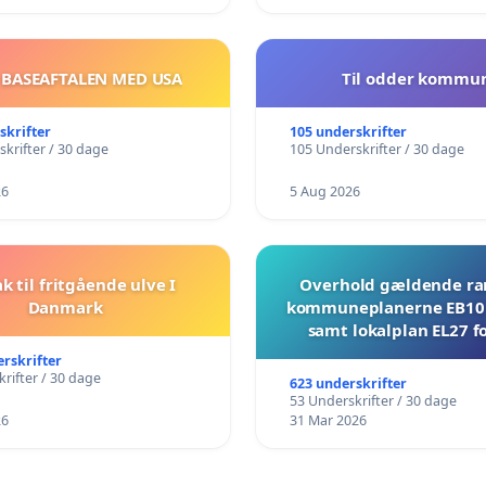
 BASEAFTALEN MED USA
Til odder kommu
skrifter
105 underskrifter
krifter / 30 dage
105 Underskrifter / 30 dage
26
5 Aug 2026
ak til fritgående ulve I
Overhold gældende r
Danmark
kommuneplanerne EB10 
samt lokalplan EL27 fo
Mosevej 30
erskrifter
rifter / 30 dage
623 underskrifter
53 Underskrifter / 30 dage
26
31 Mar 2026