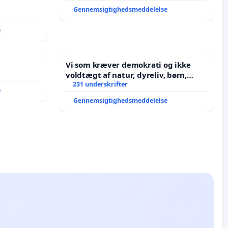
Gennemsigtighedsmeddelelse
e
Vi som kræver demokrati og ikke
voldtægt af natur, dyreliv, børn,
unge Borgene har sagt NEJ i mange
231 underskrifter
e
år. Der er
Gennemsigtighedsmeddelelse