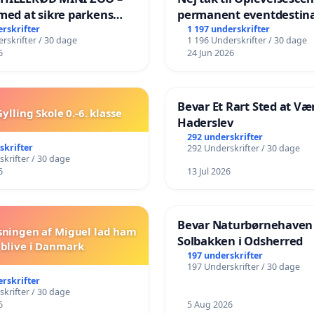
med at sikre parkens
permanent eventdestina
️
Vejby - Ja tak til et leven
erskrifter
1 197 underskrifter
rskrifter / 30 dage
1 196 Underskrifter / 30 dage
lokalområde i balance
6
24 Jun 2026
Bevar Et Rart Sted at Vær
ylling Skole 0.-6. klasse
Haderslev
292 underskrifter
skrifter
292 Underskrifter / 30 dage
krifter / 30 dage
6
13 Jul 2026
Bevar Naturbørnehaven
sningen af Miguel lad ham
Solbakken i Odsherred
blive i Danmark
197 underskrifter
197 Underskrifter / 30 dage
erskrifter
krifter / 30 dage
6
5 Aug 2026