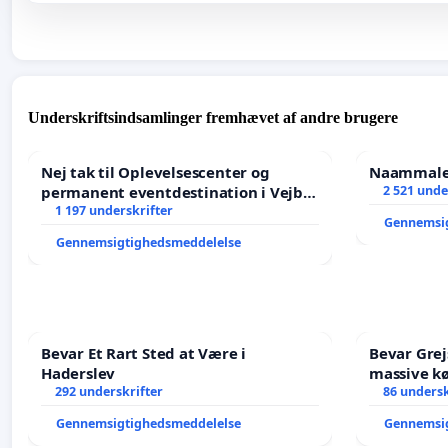
Underskriftsindsamlinger fremhævet af andre brugere
Nej tak til Oplevelsescenter og
Naammaleq
permanent eventdestination i Vejby
2 521 unde
- Ja tak til et levende lokalområde i
1 197 underskrifter
Gennemsi
balance
Gennemsigtighedsmeddelelse
Bevar Et Rart Sted at Være i
Bevar Grej
Haderslev
massive kø
292 underskrifter
Struer-ba
86 undersk
Gennemsigtighedsmeddelelse
Gennemsi