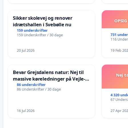
Sikker skolevej og renover
OPSIG
idrætshallen i Svebølle nu
159 underskrifter
731 under
159 Underskrifter / 30 dage
116 Unders
20 Jul 2026
19 Feb 20
Bevar Grejsdalens natur: Nej til
Nej t
massive køreledninger på Vejle-
Struer-banen
86 underskrifter
86 Underskrifter / 30 dage
4 320 und
67 Undersk
16 Jul 2026
27 Apr 20