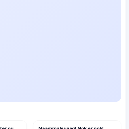
nter og
Naammaleqaaq! Nok er nok!