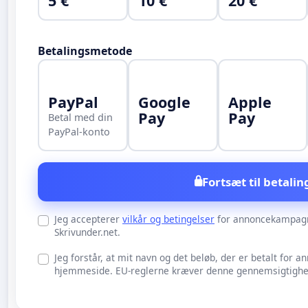
5 €
10 €
20 €
Betalingsmetode
PayPal
Google
Apple
Pay
Pay
Betal med din
PayPal-konto
Fortsæt til betalin
Jeg accepterer
vilkår og betingelser
for annoncekampag
Skrivunder.net.
Jeg forstår, at mit navn og det beløb, der er betalt for an
hjemmeside. EU-reglerne kræver denne gennemsigtighed 