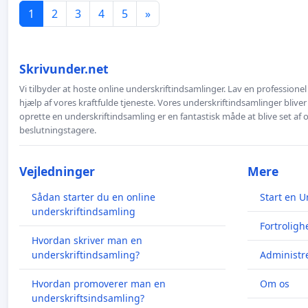
1
2
3
4
5
»
Skrivunder.net
Vi tilbyder at hoste online underskriftindsamlinger. Lav en professione
hjælp af vores kraftfulde tjeneste. Vores underskriftindsamlinger bliver
oprette en underskriftindsamling er en fantastisk måde at blive set af
beslutningstagere.
Vejledninger
Mere
Sådan starter du en online
Start en U
underskriftindsamling
Fortroligh
Hvordan skriver man en
underskriftindsamling?
Administre
Hvordan promoverer man en
Om os
underskriftsindsamling?