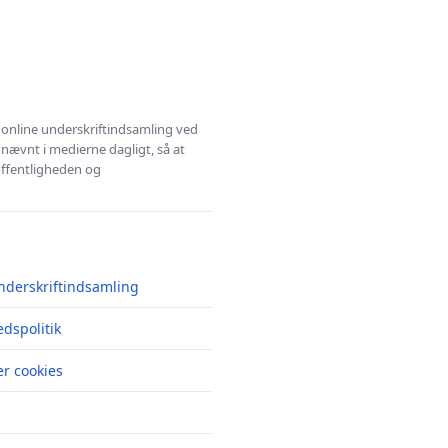
l online underskriftindsamling ved
 nævnt i medierne dagligt, så at
 offentligheden og
nderskriftindsamling
edspolitik
r cookies