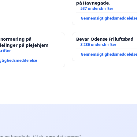
på Havnegade.
537 underskrifter
Gennemsigtighedsmeddelels
e normering på
Bevar Odense Friluftsbad
elinger på plejehjem
3 286 underskrifter
rifter
Gennemsigtighedsmeddelels
gtighedsmeddelelse
em og handlede. Vil du gøre det samme?