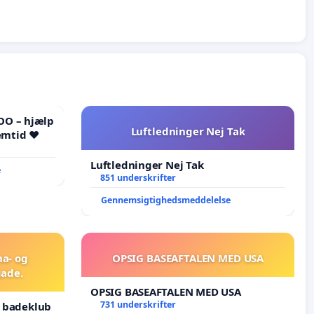
OO – hjælp
Luftledninger Nej Tak
emtid ❤️
Luftledninger Nej Tak
e
851 underskrifter
Gennemsigtighedsmeddelelse
na- og
OPSIG BASEAFTALEN MED USA
ade.
OPSIG BASEAFTALEN MED USA
731 underskrifter
g badeklub