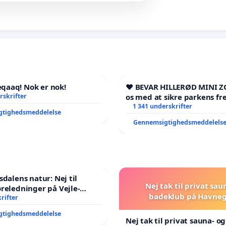
aaq! Nok er nok!
❤️ BEVAR HILLERØD MINI Z
rskrifter
os med at sikre parkens fr
1 341 underskrifter
gtighedsmeddelelse
Gennemsigtighedsmeddelels
sdalens natur: Nej til
Nej tak til privat sau
reledninger på Vejle-
badeklub på Havneg
nen
rifter
gtighedsmeddelelse
Nej tak til privat sauna- o