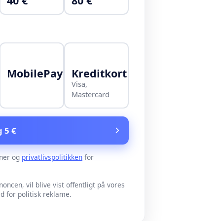
40 €
80 €
MobilePay
Kreditkort
Visa,
Mastercard
g 5 €
ner og
privatlivspolitikken
for
noncen, vil blive vist offentligt på vores
for politisk reklame.