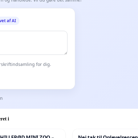
vet af AI
skriftindsamling for dig.
en
ret i
 HILLERØD MINI ZOO –
Nej tak til Oplevelsesce