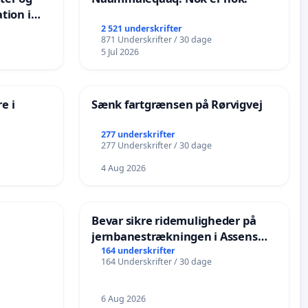
tion i
de
2 521 underskrifter
871 Underskrifter / 30 dage
5 Jul 2026
e i
Sænk fartgrænsen på Rørvigvej
277 underskrifter
277 Underskrifter / 30 dage
4 Aug 2026
Bevar sikre ridemuligheder på
jernbanestrækningen i Assens
Kommune
164 underskrifter
164 Underskrifter / 30 dage
6 Aug 2026