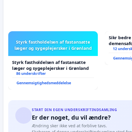
Sikr bedr
Styrk fastholdelsen af fastansatte
demensafd
læger og sygeplejersker i Grønland
12 undersk
Gennemsi
Styrk fastholdelsen af fastansatte
læger og sygeplejersker i Grønland
86 underskrifter
Gennemsigtighedsmeddelelse
START DIN EGEN UNDERSKRIFTINDSAMLING
Er der noget, du vil ændre?
Ændring sker ikke ved at forblive tavs.
Skaberen af denne underskriftindsamling stod fr