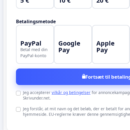
5 €
10 €
20 €
Betalingsmetode
PayPal
Google
Apple
Pay
Pay
Betal med din
PayPal-konto
Fortsæt til betalin
Jeg accepterer
vilkår og betingelser
for annoncekampag
Skrivunder.net.
Jeg forstår, at mit navn og det beløb, der er betalt for an
hjemmeside. EU-reglerne kræver denne gennemsigtighed 