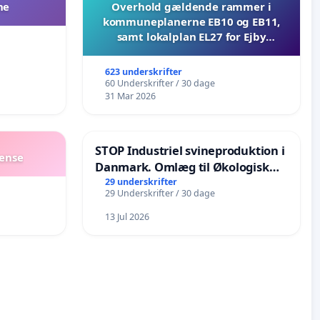
ne
Overhold gældende rammer i
kommuneplanerne EB10 og EB11,
samt lokalplan EL27 for Ejby
Mosevej 30
623 underskrifter
60 Underskrifter / 30 dage
31 Mar 2026
STOP Industriel svineproduktion i
dense
Danmark. Omlæg til Økologisk
landbrug senest i 2030
29 underskrifter
29 Underskrifter / 30 dage
13 Jul 2026