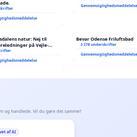
ade.
Gennemsigtighedsmeddelels
krifter
gtighedsmeddelelse
sdalens natur: Nej til
Bevar Odense Friluftsbad
reledninger på Vejle-
3 278 underskrifter
nen
rifter
Gennemsigtighedsmeddelels
gtighedsmeddelelse
em og handlede. Vil du gøre det samme?
vet af AI