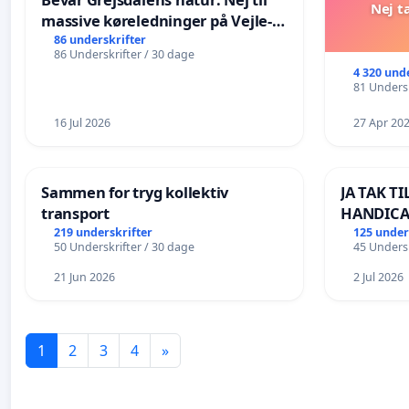
Nej t
massive køreledninger på Vejle-
Struer-banen
86 underskrifter
86 Underskrifter / 30 dage
4 320 und
81 Undersk
16 Jul 2026
27 Apr 20
Sammen for tryg kollektiv
JA TAK T
transport
HANDICA
LANGS SØ
219 underskrifter
125 under
50 Underskrifter / 30 dage
45 Undersk
BOARDWA
21 Jun 2026
2 Jul 2026
1
2
3
4
»