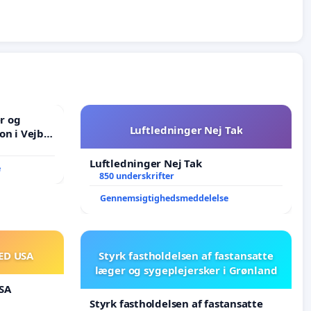
er og
Luftledninger Nej Tak
on i Vejby
lområde i
Luftledninger Nej Tak
e
850 underskrifter
Gennemsigtighedsmeddelelse
ED USA
Styrk fastholdelsen af fastansatte
læger og sygeplejersker i Grønland
SA
Styrk fastholdelsen af fastansatte