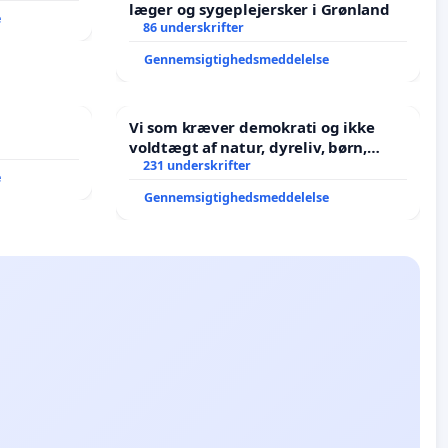
læger og sygeplejersker i Grønland
e
86 underskrifter
Gennemsigtighedsmeddelelse
Vi som kræver demokrati og ikke
voldtægt af natur, dyreliv, børn,
unge Borgene har sagt NEJ i mange
231 underskrifter
e
år. Der er
Gennemsigtighedsmeddelelse