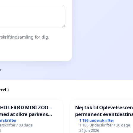
skriftindsamling for dig.
en
ret i
 HILLERØD MINI ZOO –
Nej tak til Oplevelsesce
med at sikre parkens
permanent eventdestina
️
Vejby - Ja tak til et leven
erskrifter
1 186 underskrifter
rskrifter / 30 dage
1 185 Underskrifter / 30 dage
lokalområde i balance
6
24 Jun 2026