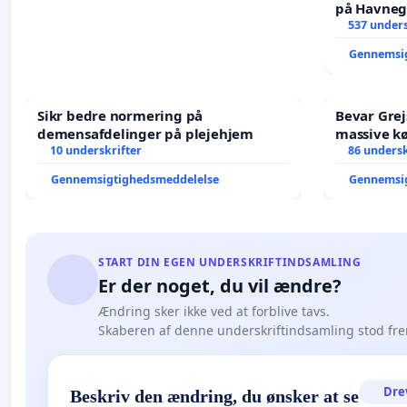
på Havneg
537 unders
Gennemsi
Sikr bedre normering på
Bevar Grej
demensafdelinger på plejehjem
massive kø
10 underskrifter
Struer-ba
86 undersk
Gennemsigtighedsmeddelelse
Gennemsi
START DIN EGEN UNDERSKRIFTINDSAMLING
Er der noget, du vil ændre?
Ændring sker ikke ved at forblive tavs.
Skaberen af denne underskriftindsamling stod fr
Dre
Beskriv den ændring, du ønsker at se