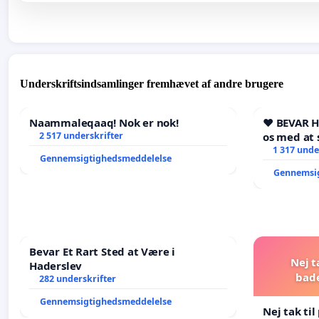
Underskriftsindsamlinger fremhævet af andre brugere
Naammaleqaaq! Nok er nok!
❤️ BEVAR 
2 517 underskrifter
os med at 
1 317 unde
Gennemsigtighedsmeddelelse
Gennemsi
Bevar Et Rart Sted at Være i
Nej t
Haderslev
bad
282 underskrifter
Gennemsigtighedsmeddelelse
Nej tak ti