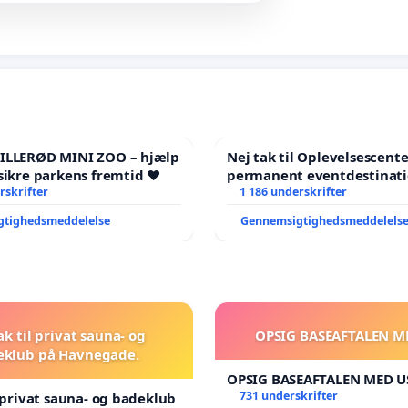
HILLERØD MINI ZOO – hjælp
Nej tak til Oplevelsescent
sikre parkens fremtid ❤️
permanent eventdestinati
rskrifter
- Ja tak til et levende loka
1 186 underskrifter
balance
gtighedsmeddelelse
Gennemsigtighedsmeddelels
ak til privat sauna- og
OPSIG BASEAFTALEN M
eklub på Havnegade.
OPSIG BASEAFTALEN MED U
731 underskrifter
l privat sauna- og badeklub