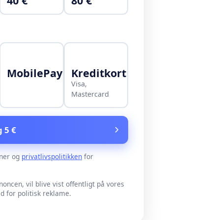
40 €
80 €
MobilePay
Kreditkort
Visa,
Mastercard
g 5 €
ner og
privatlivspolitikken
for
noncen, vil blive vist offentligt på vores
for politisk reklame.