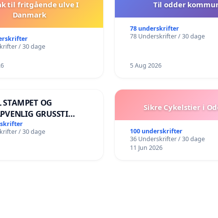
ak til fritgående ulve I
Til odder kommu
Danmark
78 underskrifter
78 Underskrifter / 30 dage
erskrifter
rifter / 30 dage
26
5 Aug 2026
IL STAMPET OG
Sikre Cykelstier i O
PVENLIG GRUSSTI
ENS KANT! NEJ TIL
skrifter
100 underskrifter
rifter / 30 dage
LK VÆK FRA SØEN
36 Underskrifter / 30 dage
11 Jun 2026