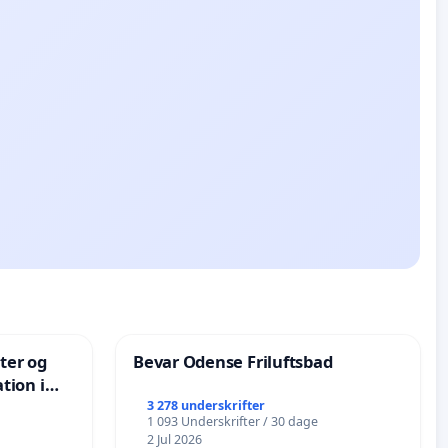
nter og
Bevar Odense Friluftsbad
tion i
de
3 278 underskrifter
1 093 Underskrifter / 30 dage
2 Jul 2026