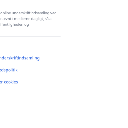
l online underskriftindsamling ved
 nævnt i medierne dagligt, så at
 offentligheden og
nderskriftindsamling
edspolitik
r cookies