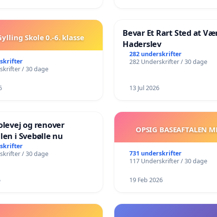
Bevar Et Rart Sted at Vær
ylling Skole 0.-6. klasse
Haderslev
282 underskrifter
skrifter
282 Underskrifter / 30 dage
krifter / 30 dage
6
13 Jul 2026
olevej og renover
OPSIG BASEAFTALEN M
len i Svebølle nu
skrifter
731 underskrifter
krifter / 30 dage
117 Underskrifter / 30 dage
6
19 Feb 2026