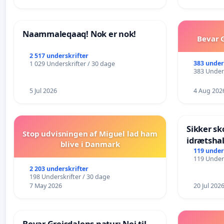
Naammaleqaaq! Nok er nok!
Bevar G
2 517 underskrifter
383 under
1 029 Underskrifter / 30 dage
383 Unders
5 Jul 2026
4 Aug 202
Sikker sk
Stop udvisningen af Miguel lad ham
idrætshal
blive i Danmark
119 under
119 Unders
2 203 underskrifter
198 Underskrifter / 30 dage
7 May 2026
20 Jul 202
Bevar Grejsdalens natur: Nej til