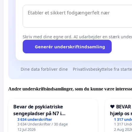
Skriv med dine egne ord. AI udarbejder en stærk under
Generér underskriftindsamling
Dine data forbliver dine
Privatlivsbeskyttelse fra start
Andre underskriftsindsamlinger, som du kunne være interesse
Bevar de psykiatriske
❤️ BEVAR
sengepladser på N7 i
hjælp os 
Frederikshavn
fremtid ❤
3 634 underskrifter
1 317 und
3 634 Underskrifter / 30 dage
1 317 Unde
12 Jul 2026
2 Aug 202