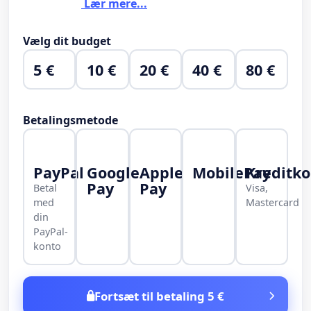
Lær mere...
Vælg dit budget
5 €
10 €
20 €
40 €
80 €
Betalingsmetode
PayPal
Google
Apple
MobilePay
Kreditko
Pay
Pay
Betal
Visa,
med
Mastercard
din
PayPal-
konto
Fortsæt til betaling 5 €