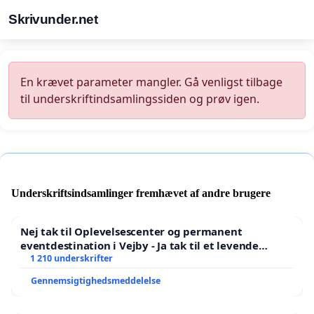
Skrivunder.net
En krævet parameter mangler. Gå venligst tilbage
til underskriftindsamlingssiden og prøv igen.
Underskriftsindsamlinger fremhævet af andre brugere
Nej tak til Oplevelsescenter og permanent
eventdestination i Vejby - Ja tak til et levende
lokalområde i balance
1 210 underskrifter
Gennemsigtighedsmeddelelse