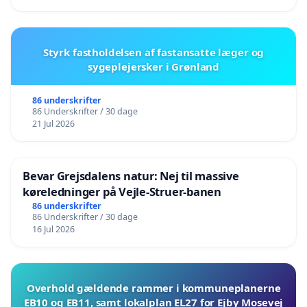
Styrk fastholdelsen af fastansatte læger og
sygeplejersker i Grønland
86 underskrifter
86 Underskrifter / 30 dage
21 Jul 2026
Bevar Grejsdalens natur: Nej til massive
køreledninger på Vejle-Struer-banen
86 underskrifter
86 Underskrifter / 30 dage
16 Jul 2026
Overhold gældende rammer i kommuneplanerne
EB10 og EB11, samt lokalplan EL27 for Ejby Mosevej