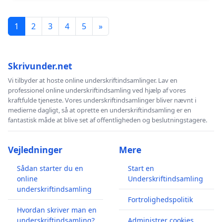
1
2
3
4
5
»
Skrivunder.net
Vi tilbyder at hoste online underskriftindsamlinger. Lav en
professionel online underskriftindsamling ved hjælp af vores
kraftfulde tjeneste. Vores underskriftindsamlinger bliver nævnt i
medierne dagligt, så at oprette en underskriftindsamling er en
fantastisk måde at blive set af offentligheden og beslutningstagere.
Vejledninger
Mere
Sådan starter du en
Start en
online
Underskriftindsamling
underskriftindsamling
Fortrolighedspolitik
Hvordan skriver man en
underskriftindsamling?
Administrer cookies