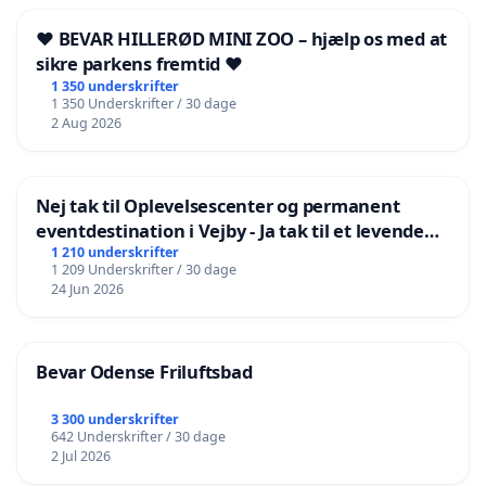
❤️ BEVAR HILLERØD MINI ZOO – hjælp os med at
sikre parkens fremtid ❤️
1 350 underskrifter
1 350 Underskrifter / 30 dage
2 Aug 2026
Nej tak til Oplevelsescenter og permanent
eventdestination i Vejby - Ja tak til et levende
lokalområde i balance
1 210 underskrifter
1 209 Underskrifter / 30 dage
24 Jun 2026
Bevar Odense Friluftsbad
3 300 underskrifter
642 Underskrifter / 30 dage
2 Jul 2026