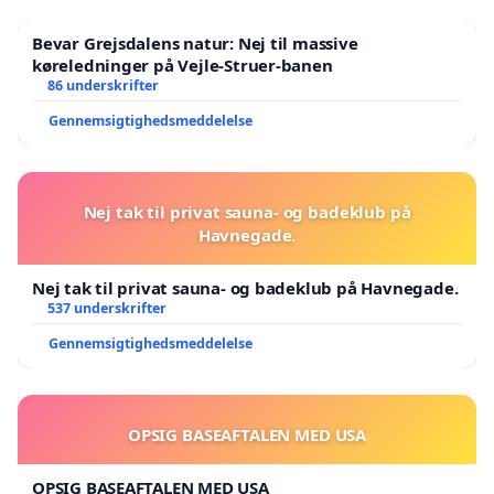
Bevar Grejsdalens natur: Nej til massive
køreledninger på Vejle-Struer-banen
86 underskrifter
Gennemsigtighedsmeddelelse
Nej tak til privat sauna- og badeklub på
Havnegade.
Nej tak til privat sauna- og badeklub på Havnegade.
537 underskrifter
Gennemsigtighedsmeddelelse
OPSIG BASEAFTALEN MED USA
OPSIG BASEAFTALEN MED USA