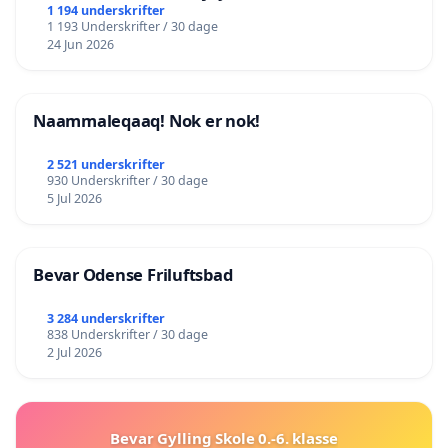
lokalområde i balance
1 194 underskrifter
1 193 Underskrifter / 30 dage
24 Jun 2026
Naammaleqaaq! Nok er nok!
2 521 underskrifter
930 Underskrifter / 30 dage
5 Jul 2026
Bevar Odense Friluftsbad
3 284 underskrifter
838 Underskrifter / 30 dage
2 Jul 2026
Bevar Gylling Skole 0.-6. klasse