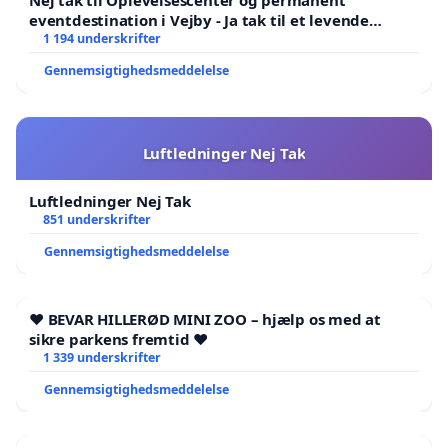
Nej tak til Oplevelsescenter og permanent
eventdestination i Vejby - Ja tak til et levende
lokalområde i balance
1 194 underskrifter
Gennemsigtighedsmeddelelse
Luftledninger Nej Tak
Luftledninger Nej Tak
851 underskrifter
Gennemsigtighedsmeddelelse
❤️ BEVAR HILLERØD MINI ZOO – hjælp os med at
sikre parkens fremtid ❤️
1 339 underskrifter
Gennemsigtighedsmeddelelse