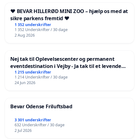
❤️ BEVAR HILLERØD MINI ZOO – hjælp os med at
sikre parkens fremtid ❤️
1 352 underskrifter
1 352 Underskrifter / 30 dage
2 Aug 2026
Nej tak til Oplevelsescenter og permanent
eventdestination i Vejby - Ja tak til et levende
lokalområde i balance
1 215 underskrifter
1 214 Underskrifter / 30 dage
24 Jun 2026
Bevar Odense Friluftsbad
3 301 underskrifter
632 Underskrifter / 30 dage
2 Jul 2026