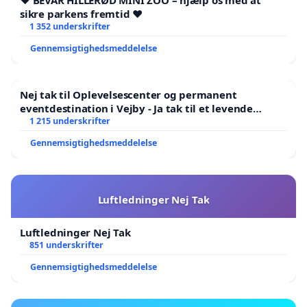
❤️ BEVAR HILLERØD MINI ZOO – hjælp os med at
sikre parkens fremtid ❤️
1 352 underskrifter
Gennemsigtighedsmeddelelse
Nej tak til Oplevelsescenter og permanent
eventdestination i Vejby - Ja tak til et levende
lokalområde i balance
1 215 underskrifter
Gennemsigtighedsmeddelelse
Luftledninger Nej Tak
Luftledninger Nej Tak
851 underskrifter
Gennemsigtighedsmeddelelse