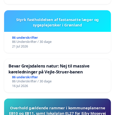
Styrk fastholdelsen af fastansatte læger og
sygeplejersker i Grønland
86 underskrifter
86 Underskrifter / 30 dage
21 Jul 2026
Bevar Grejsdalens natur: Nej til massive
køreledninger på Vejle-Struer-banen
86 underskrifter
86 Underskrifter / 30 dage
16 Jul 2026
Overhold gældende rammer i kommuneplanerne
EB10 og EB11, samt lokalplan EL27 for Ejby Mosevej