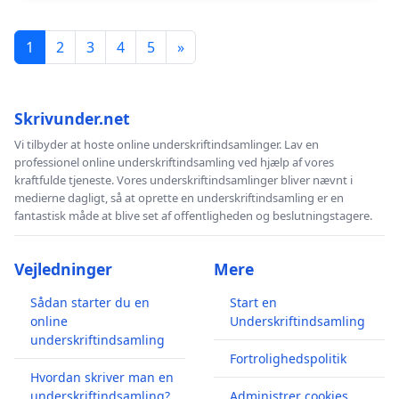
1
2
3
4
5
»
Skrivunder.net
Vi tilbyder at hoste online underskriftindsamlinger. Lav en
professionel online underskriftindsamling ved hjælp af vores
kraftfulde tjeneste. Vores underskriftindsamlinger bliver nævnt i
medierne dagligt, så at oprette en underskriftindsamling er en
fantastisk måde at blive set af offentligheden og beslutningstagere.
Vejledninger
Mere
Sådan starter du en
Start en
online
Underskriftindsamling
underskriftindsamling
Fortrolighedspolitik
Hvordan skriver man en
underskriftindsamling?
Administrer cookies