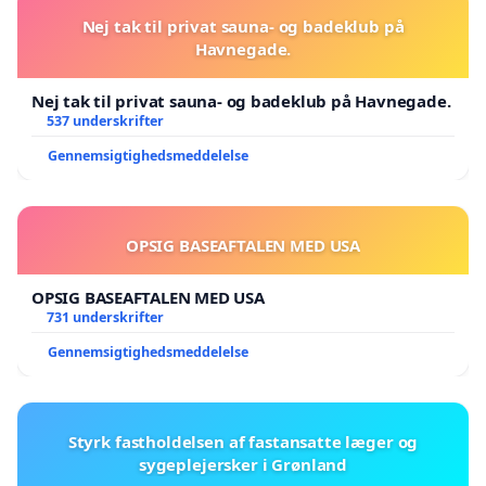
Nej tak til privat sauna- og badeklub på
Havnegade.
Nej tak til privat sauna- og badeklub på Havnegade.
537 underskrifter
Gennemsigtighedsmeddelelse
OPSIG BASEAFTALEN MED USA
OPSIG BASEAFTALEN MED USA
731 underskrifter
Gennemsigtighedsmeddelelse
Styrk fastholdelsen af fastansatte læger og
sygeplejersker i Grønland