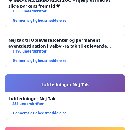
❤️ BEVAR HILLERØD MINI ZOO – hjælp os med at
sikre parkens fremtid ❤️
1 335 underskrifter
Gennemsigtighedsmeddelelse
Nej tak til Oplevelsescenter og permanent
eventdestination i Vejby - Ja tak til et levende
lokalområde i balance
1 190 underskrifter
Gennemsigtighedsmeddelelse
Luftledninger Nej Tak
Luftledninger Nej Tak
851 underskrifter
Gennemsigtighedsmeddelelse