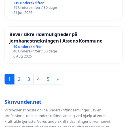
219 underskrifter
49 Underskrifter / 30 dage
21 Jun 2026
Bevar sikre ridemuligheder på
jernbanestrækningen i Assens Kommune
40 underskrifter
40 Underskrifter / 30 dage
6 Aug 2026
1
2
3
4
5
»
Skrivunder.net
Vi tilbyder at hoste online underskriftindsamlinger. Lav en
professionel online underskriftindsamling ved hjælp af vores
kraftfulde tjeneste. Vores underskriftindsamlinger bliver nævnt i
medierne dagligt, så at oprette en underskriftindsamling er en