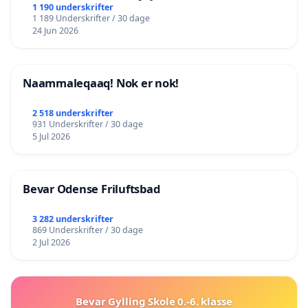
lokalområde i balance
1 190 underskrifter
1 189 Underskrifter / 30 dage
24 Jun 2026
Naammaleqaaq! Nok er nok!
2 518 underskrifter
931 Underskrifter / 30 dage
5 Jul 2026
Bevar Odense Friluftsbad
3 282 underskrifter
869 Underskrifter / 30 dage
2 Jul 2026
Bevar Gylling Skole 0.-6. klasse