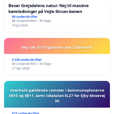
Bevar Grejsdalens natur: Nej til massive
køreledninger på Vejle-Struer-banen
86 underskrifter
86 Underskrifter / 30 dage
16 Jul 2026
Nej tak til fritgående ulve I Danmark
4 320 underskrifter
80 Underskrifter / 30 dage
27 Apr 2026
Overhold gældende rammer i kommuneplanerne
EB10 og EB11, samt lokalplan EL27 for Ejby Mosevej
30
623 underskrifter