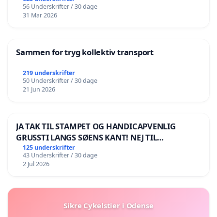
56 Underskrifter / 30 dage
31 Mar 2026
Sammen for tryg kollektiv transport
219 underskrifter
50 Underskrifter / 30 dage
21 Jun 2026
JA TAK TIL STAMPET OG HANDICAPVENLIG
GRUSSTI LANGS SØENS KANT! NEJ TIL
BOARDWALK VÆK FRA SØEN
125 underskrifter
43 Underskrifter / 30 dage
2 Jul 2026
Sikre Cykelstier i Odense