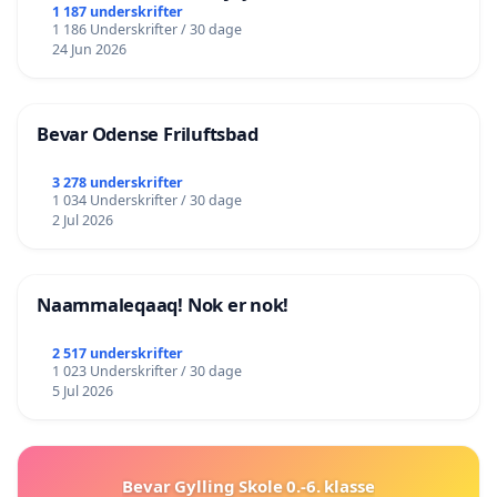
lokalområde i balance
1 187 underskrifter
1 186 Underskrifter / 30 dage
24 Jun 2026
Bevar Odense Friluftsbad
3 278 underskrifter
1 034 Underskrifter / 30 dage
2 Jul 2026
Naammaleqaaq! Nok er nok!
2 517 underskrifter
1 023 Underskrifter / 30 dage
5 Jul 2026
Bevar Gylling Skole 0.-6. klasse