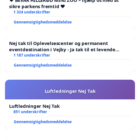
❤️ BEVAR HILLERØD MINI ZOO – hjælp os med at
sikre parkens fremtid ❤️
1 324 underskrifter
Gennemsigtighedsmeddelelse
Nej tak til Oplevelsescenter og permanent
eventdestination i Vejby - Ja tak til et levende
lokalområde i balance
1 187 underskrifter
Gennemsigtighedsmeddelelse
Luftledninger Nej Tak
Luftledninger Nej Tak
851 underskrifter
Gennemsigtighedsmeddelelse