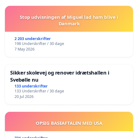
Stop udvisningen af Miguel lad ham blive i
Danmark
2 203 underskrifter
198 Underskrifter / 30 dage
7 May 2026
Sikker skolevej og renover idrætshallen i
Svebølle nu
133 underskrifter
133 Underskrifter / 30 dage
20 Jul 2026
OPSIG BASEAFTALEN MED USA