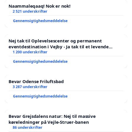
Naammaleqaaq! Nok er nok!
2 521 underskrifter
Gennemsigtighedsmeddelelse
Nej tak til Oplevelsescenter og permanent
eventdestination i Vejby - Ja tak til et levende
lokalområde i balance
1 200 underskrifter
Gennemsigtighedsmeddelelse
Bevar Odense Friluftsbad
3 287 underskrifter
Gennemsigtighedsmeddelelse
Bevar Grejsdalens natur: Nej til massive
køreledninger på Vejle-Struer-banen
86 underskrifter