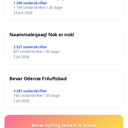
lokalområde i balance
1 200 underskrifter
1 199 Underskrifter / 30 dage
24 Jun 2026
Naammaleqaaq! Nok er nok!
2 521 underskrifter
851 Underskrifter / 30 dage
5 Jul 2026
Bevar Odense Friluftsbad
3 287 underskrifter
740 Underskrifter / 30 dage
2 Jul 2026
Bevar Gylling Skole 0.-6. klasse