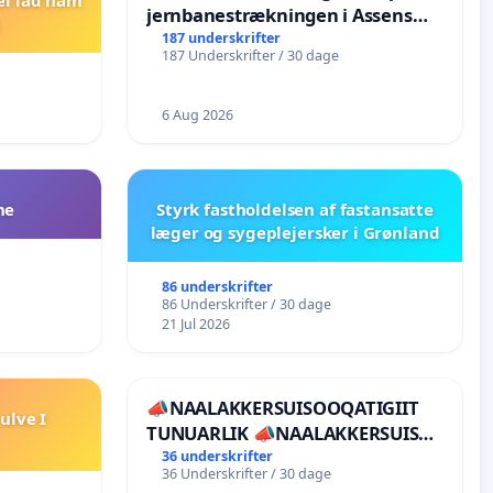
jernbanestrækningen i Assens
Kommune
187 underskrifter
187 Underskrifter / 30 dage
6 Aug 2026
ne
Styrk fastholdelsen af fastansatte
læger og sygeplejersker i Grønland
86 underskrifter
86 Underskrifter / 30 dage
21 Jul 2026
📣NAALAKKERSUISOOQATIGIIT
ulve I
TUNUARLIK 📣NAALAKKERSUISUT
BØR TRÆKKE SIG TILBAGE
36 underskrifter
36 Underskrifter / 30 dage