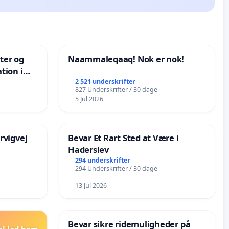
nter og
Naammaleqaaq! Nok er nok!
tion i
de
2 521 underskrifter
827 Underskrifter / 30 dage
5 Jul 2026
rvigvej
Bevar Et Rart Sted at Være i
Haderslev
294 underskrifter
294 Underskrifter / 30 dage
13 Jul 2026
Bevar sikre ridemuligheder på
el lad ham