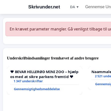
Skrivunder.net
Gennemse Unde
DA ▼
En krævet parameter mangler. Gå venligst tilbage til 
Underskriftsindsamlinger fremhævet af andre brugere
❤️ BEVAR HILLERØD MINI ZOO – hjælp
Naammaleq
os med at sikre parkens fremtid ❤️
2 521 unde
1 347 underskrifter
Gennemsi
Gennemsigtighedsmeddelelse