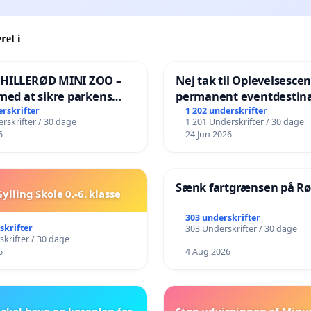
ret i
 HILLERØD MINI ZOO –
Nej tak til Oplevelsesce
med at sikre parkens
permanent eventdestina
️
Vejby - Ja tak til et leven
erskrifter
1 202 underskrifter
rskrifter / 30 dage
1 201 Underskrifter / 30 dage
lokalområde i balance
6
24 Jun 2026
Sænk fartgrænsen på Rø
ylling Skole 0.-6. klasse
303 underskrifter
skrifter
303 Underskrifter / 30 dage
krifter / 30 dage
6
4 Aug 2026
skal have en køreplan for
Stop udvisningen af Migu