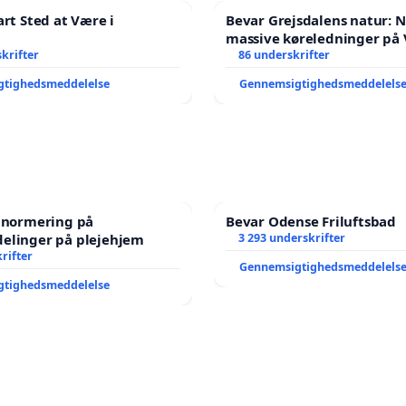
art Sted at Være i
Bevar Grejsdalens natur: Ne
massive køreledninger på 
krifter
Struer-banen
86 underskrifter
gtighedsmeddelelse
Gennemsigtighedsmeddelels
e normering på
Bevar Odense Friluftsbad
elinger på plejehjem
3 293 underskrifter
rifter
Gennemsigtighedsmeddelels
gtighedsmeddelelse