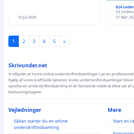
624 under
53 Undersk
16 Jul 2026
31 Mar 20
1
2
3
4
5
»
Skrivunder.net
Vi tilbyder at hoste online underskriftindsamlinger. Lav en professione
hjælp af vores kraftfulde tjeneste. Vores underskriftindsamlinger bliver
oprette en underskriftindsamling er en fantastisk måde at blive set af
beslutningstagere.
Vejledninger
Mere
Sådan starter du en online
Start en U
underskriftindsamling
Fortroligh