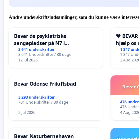
Andre underskriftsindsamlinger, som du kunne være interesse
Bevar de psykiatriske
❤️ BEVAR
sengepladser på N7 i
hjælp os 
Frederikshavn
fremtid ❤
3 641 underskrifter
1 347 und
3 641 Underskrifter / 30 dage
1 347 Unde
12 Jul 2026
2 Aug 202
Bevar Odense Friluftsbad
Bevar G
3 293 underskrifter
476 under
701 Underskrifter / 30 dage
476 Unders
2 Jul 2026
4 Aug 202
Bevar Naturbørnehaven
Danmark 