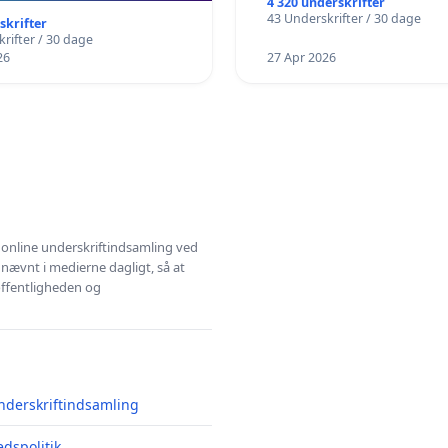
4 320 underskrifter
43 Underskrifter / 30 dage
skrifter
rifter / 30 dage
26
27 Apr 2026
l online underskriftindsamling ved
 nævnt i medierne dagligt, så at
 offentligheden og
nderskriftindsamling
edspolitik