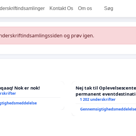
rskriftindsamlinger
Kontakt Os
Om os
Søg
underskriftindsamlingssiden og prøv igen.
aaq! Nok er nok!
Nej tak til Oplevelsescent
rskrifter
permanent eventdestinati
- Ja tak til et levende loka
1 202 underskrifter
gtighedsmeddelelse
balance
Gennemsigtighedsmeddelels