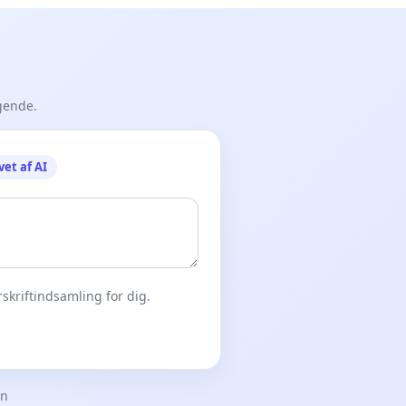
gende.
vet af AI
skriftindsamling for dig.
en