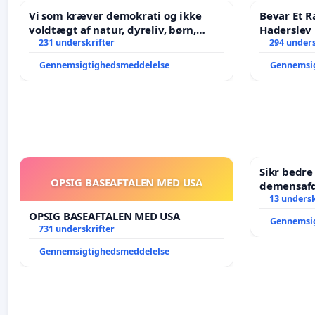
Vi som kræver demokrati og ikke
Bevar Et R
voldtægt af natur, dyreliv, børn,
Haderslev
unge Borgene har sagt NEJ i mange
231 underskrifter
294 unders
år. Der er
Gennemsigtighedsmeddelelse
Gennemsi
Sikr bedr
OPSIG BASEAFTALEN MED USA
demensafd
13 undersk
OPSIG BASEAFTALEN MED USA
Gennemsi
731 underskrifter
Gennemsigtighedsmeddelelse