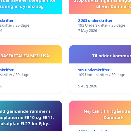
asning af dyreforsøg
blive i Danmark
skrifter
2 203 underskrifter
krifter / 30 dage
193 Underskrifter / 30 dage
26
7 May 2026
 BASEAFTALEN MED USA
Til odder kommu
skrifter
109 underskrifter
krifter / 30 dage
109 Underskrifter / 30 dage
26
5 Aug 2026
ld gældende rammer i
Nej tak til fritgående 
planerne EB10 og EB11,
Danmark
lokalplan EL27 for Ejby
Mosevej 30