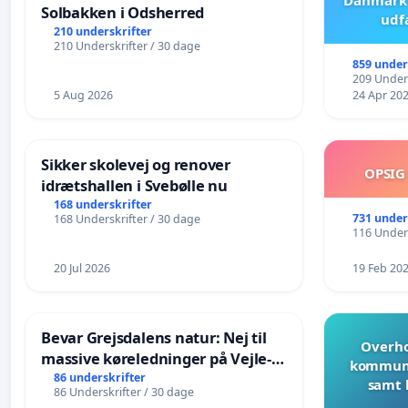
Solbakken i Odsherred
udf
210 underskrifter
210 Underskrifter / 30 dage
859 under
209 Unders
5 Aug 2026
24 Apr 20
Sikker skolevej og renover
OPSIG
idrætshallen i Svebølle nu
168 underskrifter
731 under
168 Underskrifter / 30 dage
116 Unders
20 Jul 2026
19 Feb 20
Bevar Grejsdalens natur: Nej til
Overho
massive køreledninger på Vejle-
kommune
Struer-banen
86 underskrifter
samt 
86 Underskrifter / 30 dage