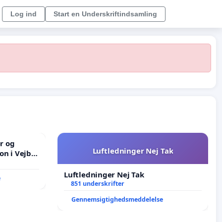
Log ind
Start en Underskriftindsamling
er og
Luftledninger Nej Tak
on i Vejby
lområde i
Luftledninger Nej Tak
e
851 underskrifter
Gennemsigtighedsmeddelelse