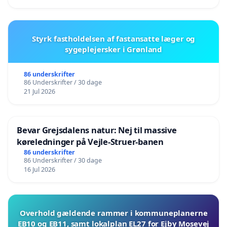
Styrk fastholdelsen af fastansatte læger og
sygeplejersker i Grønland
86 underskrifter
86 Underskrifter / 30 dage
21 Jul 2026
Bevar Grejsdalens natur: Nej til massive
køreledninger på Vejle-Struer-banen
86 underskrifter
86 Underskrifter / 30 dage
16 Jul 2026
Overhold gældende rammer i kommuneplanerne
EB10 og EB11, samt lokalplan EL27 for Ejby Mosevej