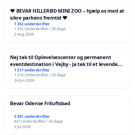
❤️ BEVAR HILLERØD MINI ZOO – hjælp os med at
sikre parkens fremtid ❤️
1 352 underskrifter
1 352 Underskrifter / 30 dage
2 Aug 2026
Nej tak til Oplevelsescenter og permanent
eventdestination i Vejby - Ja tak til et levende
lokalområde i balance
1 217 underskrifter
1 216 Underskrifter / 30 dage
24 Jun 2026
Bevar Odense Friluftsbad
3 301 underskrifter
627 Underskrifter / 30 dage
2 Jul 2026