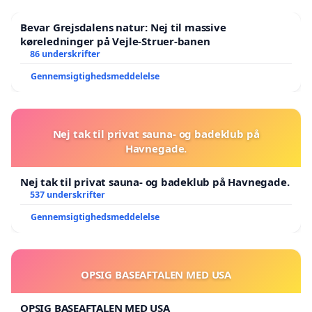
Bevar Grejsdalens natur: Nej til massive
køreledninger på Vejle-Struer-banen
86 underskrifter
Gennemsigtighedsmeddelelse
Nej tak til privat sauna- og badeklub på
Havnegade.
Nej tak til privat sauna- og badeklub på Havnegade.
537 underskrifter
Gennemsigtighedsmeddelelse
OPSIG BASEAFTALEN MED USA
OPSIG BASEAFTALEN MED USA