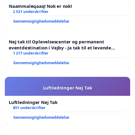
Naammaleqaaq! Nok er nok!
2 521 underskrifter
Gennemsigtighedsmeddelelse
Nej tak til Oplevelsescenter og permanent
eventdestination i Vejby - Ja tak til et levende
lokalområde i balance
1 217 underskrifter
Gennemsigtighedsmeddelelse
Luftledninger Nej Tak
Luftledninger Nej Tak
851 underskrifter
Gennemsigtighedsmeddelelse