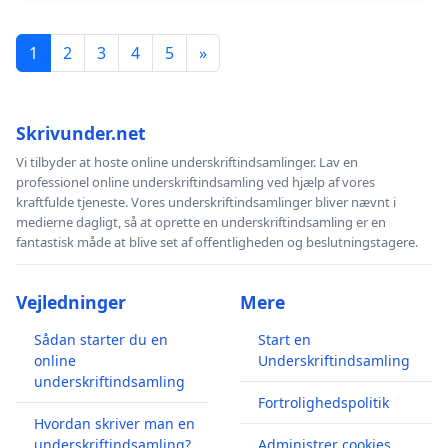
1
2
3
4
5
»
Skrivunder.net
Vi tilbyder at hoste online underskriftindsamlinger. Lav en
professionel online underskriftindsamling ved hjælp af vores
kraftfulde tjeneste. Vores underskriftindsamlinger bliver nævnt i
medierne dagligt, så at oprette en underskriftindsamling er en
fantastisk måde at blive set af offentligheden og beslutningstagere.
Vejledninger
Mere
Sådan starter du en
Start en
online
Underskriftindsamling
underskriftindsamling
Fortrolighedspolitik
Hvordan skriver man en
underskriftindsamling?
Administrer cookies