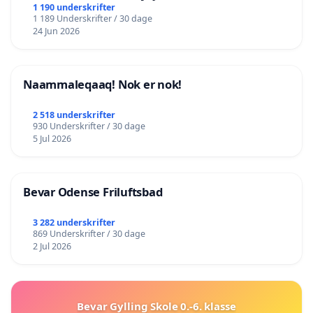
lokalområde i balance
1 190 underskrifter
1 189 Underskrifter / 30 dage
24 Jun 2026
Naammaleqaaq! Nok er nok!
2 518 underskrifter
930 Underskrifter / 30 dage
5 Jul 2026
Bevar Odense Friluftsbad
3 282 underskrifter
869 Underskrifter / 30 dage
2 Jul 2026
Bevar Gylling Skole 0.-6. klasse