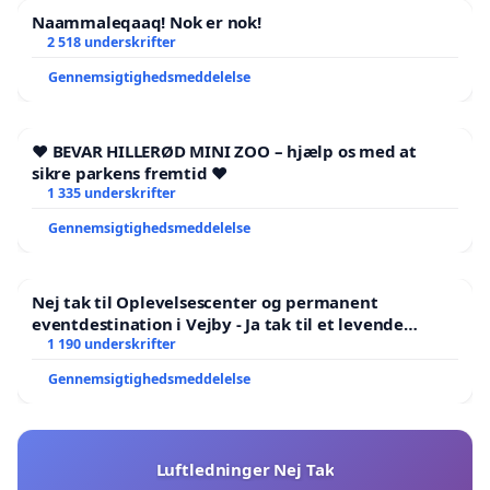
Naammaleqaaq! Nok er nok!
2 518 underskrifter
Gennemsigtighedsmeddelelse
❤️ BEVAR HILLERØD MINI ZOO – hjælp os med at
sikre parkens fremtid ❤️
1 335 underskrifter
Gennemsigtighedsmeddelelse
Nej tak til Oplevelsescenter og permanent
eventdestination i Vejby - Ja tak til et levende
lokalområde i balance
1 190 underskrifter
Gennemsigtighedsmeddelelse
Luftledninger Nej Tak