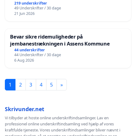
219 underskrifter
49 Underskrifter / 30 dage
21 Jun 2026
Bevar sikre ridemuligheder på
jernbanestrækningen i Assens Kommune
44 underskrifter
44 Underskrifter / 30 dage
6 Aug 2026
1
2
3
4
5
»
Skrivunder.net
Vi tilbyder at hoste online underskriftindsamlinger. Lav en
professionel online underskriftindsamling ved hjælp af vores
kraftfulde tjeneste. Vores underskriftindsamlinger bliver nævnt i
medierne dagligt, så at oprette en underskriftindsamling er en