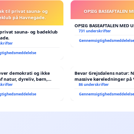
ak til privat sauna- og
OPSIG BASEAFTALEN M
eklub på Havnegade.
OPSIG BASEAFTALEN MED U
731 underskrifter
l privat sauna- og badeklub
ade.
Gennemsigtighedsmeddelels
krifter
gtighedsmeddelelse
æver demokrati og ikke
Bevar Grejsdalens natur: Ne
massive køreledninger på 
ene har sagt NEJ i mange
krifter
Struer-banen
86 underskrifter
gtighedsmeddelelse
Gennemsigtighedsmeddelels