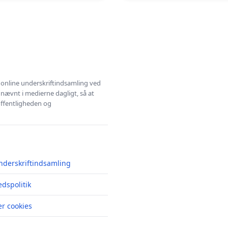
l online underskriftindsamling ved
 nævnt i medierne dagligt, så at
 offentligheden og
nderskriftindsamling
edspolitik
r cookies