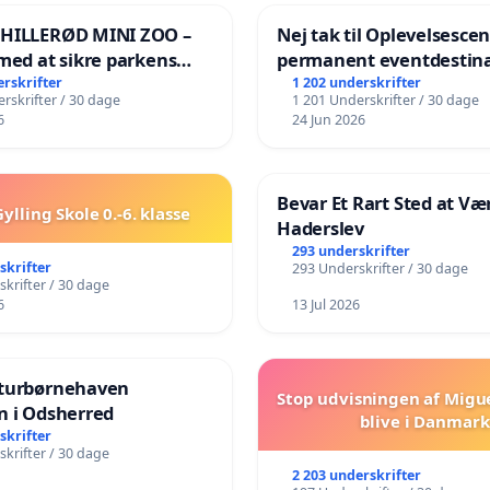
 HILLERØD MINI ZOO –
Nej tak til Oplevelsesce
med at sikre parkens
permanent eventdestina
️
Vejby - Ja tak til et leven
erskrifter
1 202 underskrifter
rskrifter / 30 dage
1 201 Underskrifter / 30 dage
lokalområde i balance
6
24 Jun 2026
Bevar Et Rart Sted at Vær
ylling Skole 0.-6. klasse
Haderslev
293 underskrifter
skrifter
293 Underskrifter / 30 dage
krifter / 30 dage
6
13 Jul 2026
turbørnehaven
Stop udvisningen af Migu
n i Odsherred
blive i Danmark
skrifter
krifter / 30 dage
2 203 underskrifter