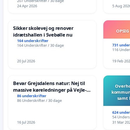
207 Underskrifter / 30 dage
24 Apr 2026
5 Aug 202
Sikker skolevej og renover
OPSIG
idrætshallen i Svebølle nu
164 underskrifter
731 under
164 Underskrifter / 30 dage
116 Unders
20 Jul 2026
19 Feb 20
Bevar Grejsdalens natur: Nej til
Overho
massive køreledninger på Vejle-
kommune
Struer-banen
86 underskrifter
samt 
86 Underskrifter / 30 dage
624 under
54 Undersk
16 Jul 2026
31 Mar 20