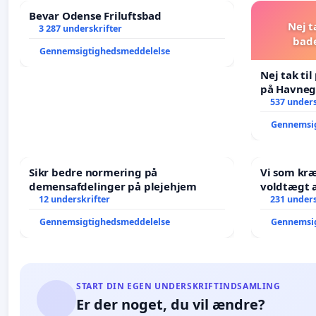
Bevar Odense Friluftsbad
Nej t
3 287 underskrifter
bad
Gennemsigtighedsmeddelelse
Nej tak ti
på Havneg
537 unders
Gennemsi
Sikr bedre normering på
Vi som kr
demensafdelinger på plejehjem
voldtægt af natur, dyreliv, børn,
12 underskrifter
unge Borg
231 unders
år. Der er
Gennemsigtighedsmeddelelse
Gennemsi
START DIN EGEN UNDERSKRIFTINDSAMLING
Er der noget, du vil ændre?