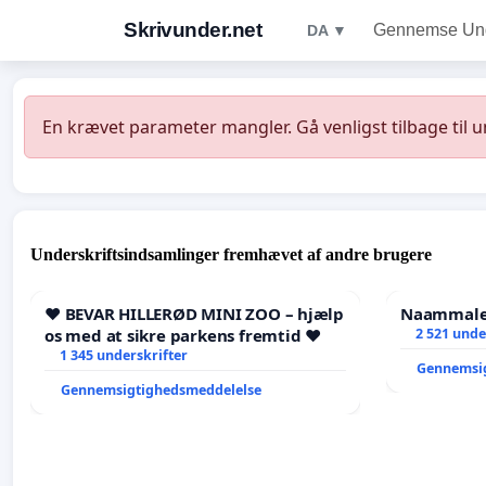
Skrivunder.net
Gennemse Unde
DA ▼
En krævet parameter mangler. Gå venligst tilbage til 
Underskriftsindsamlinger fremhævet af andre brugere
❤️ BEVAR HILLERØD MINI ZOO – hjælp
Naammaleq
os med at sikre parkens fremtid ❤️
2 521 unde
1 345 underskrifter
Gennemsi
Gennemsigtighedsmeddelelse