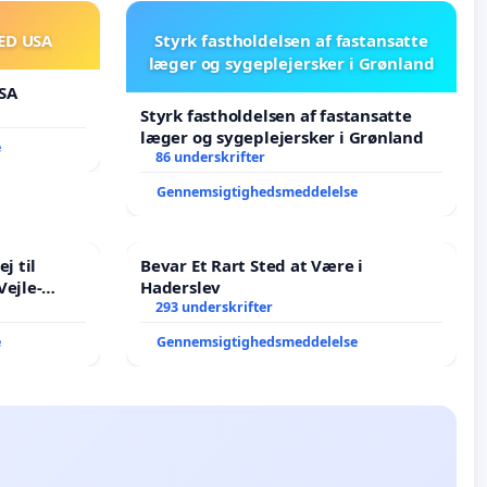
ED USA
Styrk fastholdelsen af fastansatte
læger og sygeplejersker i Grønland
SA
Styrk fastholdelsen af fastansatte
læger og sygeplejersker i Grønland
e
86 underskrifter
Gennemsigtighedsmeddelelse
j til
Bevar Et Rart Sted at Være i
Vejle-
Haderslev
293 underskrifter
e
Gennemsigtighedsmeddelelse