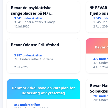
Bevar de psykiatriske
❤️ BEVAR
sengepladser på N7 i
hjælp os 
Frederikshavn
fremtid ❤
3 641 underskrifter
1 345 und
3 641 Underskrifter / 30 dage
1 345 Unde
12 Jul 2026
2 Aug 202
Bevar Odense Friluftsbad
Bevar G
3 287 underskrifter
472 under
720 Underskrifter / 30 dage
472 Unders
2 Jul 2026
4 Aug 202
Bevar Na
Danmark skal have en køreplan for
Solbakke
udfasning af dyreforsøg
205 under
205 Unders
857 underskrifter