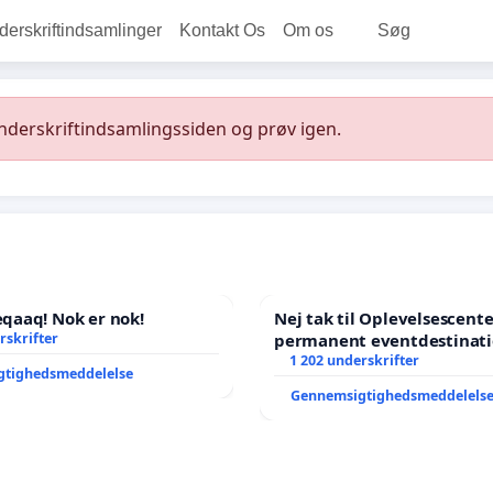
rskriftindsamlinger
Kontakt Os
Om os
Søg
underskriftindsamlingssiden og prøv igen.
aaq! Nok er nok!
Nej tak til Oplevelsescent
rskrifter
permanent eventdestinati
- Ja tak til et levende loka
1 202 underskrifter
gtighedsmeddelelse
balance
Gennemsigtighedsmeddelels