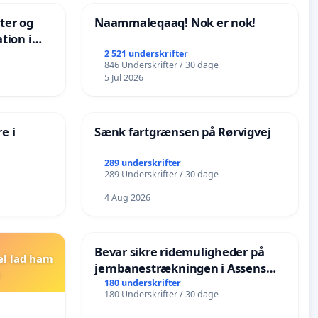
nter og
Naammaleqaaq! Nok er nok!
tion i
de
2 521 underskrifter
846 Underskrifter / 30 dage
5 Jul 2026
e i
Sænk fartgrænsen på Rørvigvej
289 underskrifter
289 Underskrifter / 30 dage
4 Aug 2026
Bevar sikre ridemuligheder på
el lad ham
jernbanestrækningen i Assens
Kommune
180 underskrifter
180 Underskrifter / 30 dage