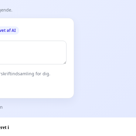
gende.
vet af AI
skriftindsamling for dig.
en
ret i