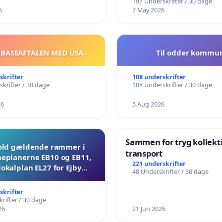
197 Underskrifter / 30 dage
6
7 May 2026
 BASEAFTALEN MED USA
Til odder kommu
skrifter
108 underskrifter
krifter / 30 dage
108 Underskrifter / 30 dage
26
5 Aug 2026
Sammen for tryg kollekt
ld gældende rammer i
transport
planerne EB10 og EB11,
221 underskrifter
lokalplan EL27 for Ejby
48 Underskrifter / 30 dage
Mosevej 30
skrifter
rifter / 30 dage
26
21 Jun 2026