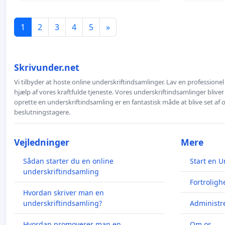
1
2
3
4
5
»
Skrivunder.net
Vi tilbyder at hoste online underskriftindsamlinger. Lav en professione
hjælp af vores kraftfulde tjeneste. Vores underskriftindsamlinger bliver
oprette en underskriftindsamling er en fantastisk måde at blive set af
beslutningstagere.
Vejledninger
Mere
Sådan starter du en online
Start en U
underskriftindsamling
Fortroligh
Hvordan skriver man en
underskriftindsamling?
Administre
Hvordan promoverer man en
Om os