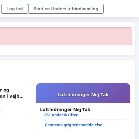
Log ind
Start en Underskriftindsamling
er og
Luftledninger Nej Tak
on i Vejby
lområde i
Luftledninger Nej Tak
e
851 underskrifter
Gennemsigtighedsmeddelelse