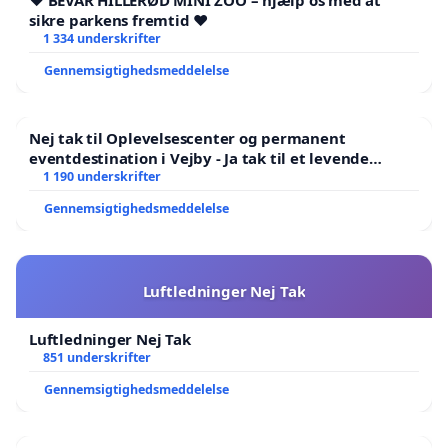
❤️ BEVAR HILLERØD MINI ZOO – hjælp os med at
sikre parkens fremtid ❤️
1 334 underskrifter
Gennemsigtighedsmeddelelse
Nej tak til Oplevelsescenter og permanent
eventdestination i Vejby - Ja tak til et levende
lokalområde i balance
1 190 underskrifter
Gennemsigtighedsmeddelelse
Luftledninger Nej Tak
Luftledninger Nej Tak
851 underskrifter
Gennemsigtighedsmeddelelse