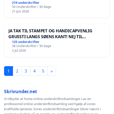
219 underskrifter
50 Underskrifter / 30 dage
21 Jun 2026
JA TAK TIL STAMPET OG HANDICAPVENLIG
GRUSSTI LANGS SØENS KANT! NEJ TIL
BOARDWALK VÆK FRA SØEN
125 underskrifter
38 Underskrifter / 30 dage
2 Jul 2026
1
2
3
4
5
»
Skrivunder.net
Vi tilbyder at hoste online underskriftindsamlinger. Lav en
professionel online underskriftindsamling ved hjælp af vores
kraftfulde tjeneste. Vores underskriftindsamlinger bliver nævnt i
medierne dagligt, så at oprette en underskriftindsamling er en