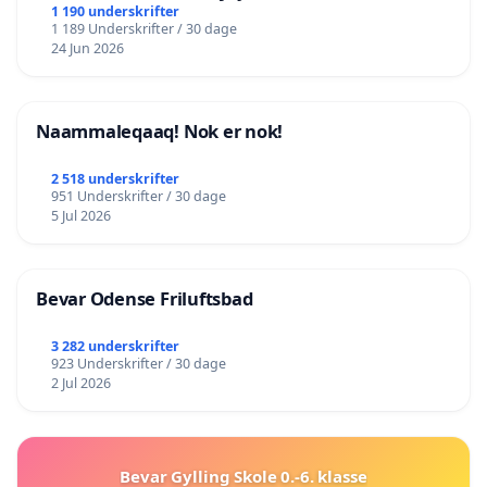
lokalområde i balance
1 190 underskrifter
1 189 Underskrifter / 30 dage
24 Jun 2026
Naammaleqaaq! Nok er nok!
2 518 underskrifter
951 Underskrifter / 30 dage
5 Jul 2026
Bevar Odense Friluftsbad
3 282 underskrifter
923 Underskrifter / 30 dage
2 Jul 2026
Bevar Gylling Skole 0.-6. klasse