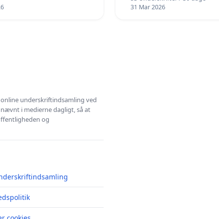
26
31 Mar 2026
l online underskriftindsamling ved
 nævnt i medierne dagligt, så at
 offentligheden og
nderskriftindsamling
edspolitik
r cookies