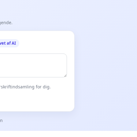
gende.
vet af AI
skriftindsamling for dig.
en