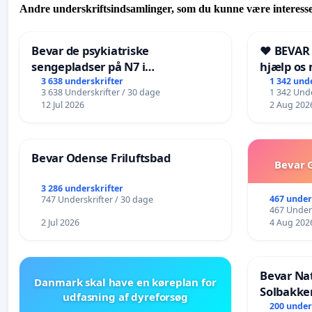
Andre underskriftsindsamlinger, som du kunne være interesse
Bevar de psykiatriske
❤️ BEVAR
sengepladser på N7 i
hjælp os 
Frederikshavn
fremtid ❤
3 638 underskrifter
1 342 und
3 638 Underskrifter / 30 dage
1 342 Unde
12 Jul 2026
2 Aug 202
Bevar Odense Friluftsbad
Bevar G
3 286 underskrifter
467 under
747 Underskrifter / 30 dage
467 Unders
2 Jul 2026
4 Aug 202
Bevar Na
Danmark skal have en køreplan for
Solbakke
udfasning af dyreforsøg
200 under