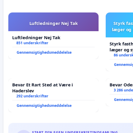
Luftledninger Nej Tak
Styrk fa
læger og 
Luftledninger Nej Tak
851 underskrifter
Styrk fast
læger og s
Gennemsigtighedsmeddelelse
86 undersk
Gennemsi
Bevar Et Rart Sted at Være i
Bevar Oden
Haderslev
3 286 unde
292 underskrifter
Gennemsi
Gennemsigtighedsmeddelelse
START DIN EGEN UNDERSKRIFTINDSAMLING