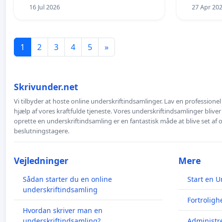
16 Jul 2026
27 Apr 20
1
2
3
4
5
»
Skrivunder.net
Vi tilbyder at hoste online underskriftindsamlinger. Lav en professione
hjælp af vores kraftfulde tjeneste. Vores underskriftindsamlinger bliver
oprette en underskriftindsamling er en fantastisk måde at blive set af
beslutningstagere.
Vejledninger
Mere
Sådan starter du en online
Start en U
underskriftindsamling
Fortroligh
Hvordan skriver man en
underskriftindsamling?
Administre