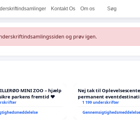
rskriftindsamlinger
Kontakt Os
Om os
Søg
underskriftindsamlingssiden og prøv igen.
HILLERØD MINI ZOO – hjælp
Nej tak til Oplevelsescent
sikre parkens fremtid ❤️
permanent eventdestinati
rskrifter
- Ja tak til et levende loka
1 199 underskrifter
balance
gtighedsmeddelelse
Gennemsigtighedsmeddelels