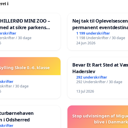
ret i
 HILLERØD MINI ZOO –
Nej tak til Oplevelsesce
med at sikre parkens
permanent eventdestina
️
Vejby - Ja tak til et leven
erskrifter
1 199 underskrifter
rskrifter / 30 dage
1 198 Underskrifter / 30 dage
lokalområde i balance
6
24 Jun 2026
Bevar Et Rart Sted at Vær
ylling Skole 0.-6. klasse
Haderslev
292 underskrifter
skrifter
292 Underskrifter / 30 dage
krifter / 30 dage
6
13 Jul 2026
turbørnehaven
Stop udvisningen af Migu
n i Odsherred
blive i Danmark
skrifter