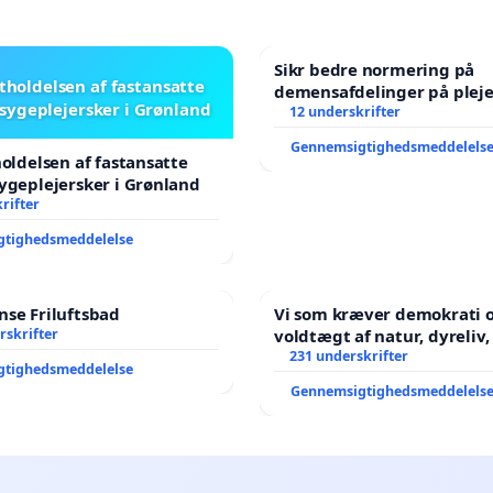
Sikr bedre normering på
stholdelsen af fastansatte
demensafdelinger på plej
sygeplejersker i Grønland
12 underskrifter
Gennemsigtighedsmeddelels
holdelsen af fastansatte
ygeplejersker i Grønland
rifter
gtighedsmeddelelse
se Friluftsbad
Vi som kræver demokrati o
rskrifter
voldtægt af natur, dyreliv, børn,
unge Borgene har sagt NE
231 underskrifter
gtighedsmeddelelse
år. Der er
Gennemsigtighedsmeddelels