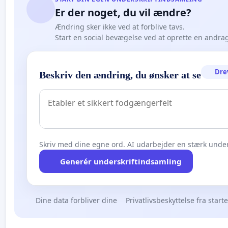
Er der noget, du vil ændre?
Ændring sker ikke ved at forblive tavs.
Start en social bevægelse ved at oprette en andra
Dre
Beskriv den ændring, du ønsker at se
Skriv med dine egne ord. AI udarbejder en stærk under
Generér underskriftindsamling
Dine data forbliver dine
Privatlivsbeskyttelse fra start