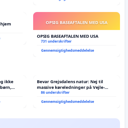
OPSIG BASEAFTALEN MED USA
ehjem
OPSIG BASEAFTALEN MED USA
e
731 underskrifter
Gennemsigtighedsmeddelelse
g ikke
Bevar Grejsdalens natur: Nej til
massive køreledninger på Vejle-
J i mange
Struer-banen
86 underskrifter
e
Gennemsigtighedsmeddelelse