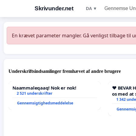
Skrivunder.net
Gennemse Unde
DA ▼
En krævet parameter mangler. Gå venligst tilbage til 
Underskriftsindsamlinger fremhævet af andre brugere
Naammaleqaaq! Nok er nok!
❤️ BEVAR 
2 521 underskrifter
os med at 
1 342 unde
Gennemsigtighedsmeddelelse
Gennemsi