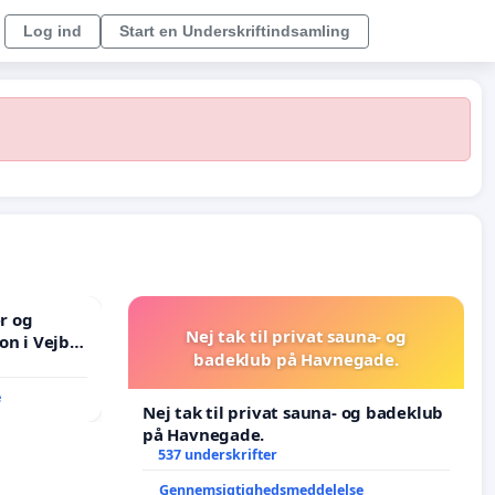
Log ind
Start en Underskriftindsamling
er og
Nej tak til privat sauna- og
on i Vejby
badeklub på Havnegade.
lområde i
e
Nej tak til privat sauna- og badeklub
på Havnegade.
537 underskrifter
Gennemsigtighedsmeddelelse