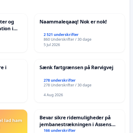
nter og
Naammaleqaaq! Nok er nok!
tion i
de
2 521 underskrifter
860 Underskrifter / 30 dage
5 Jul 2026
e i
Sænk fartgrænsen på Rørvigvej
278 underskrifter
278 Underskrifter / 30 dage
4 Aug 2026
Bevar sikre ridemuligheder på
el lad ham
jernbanestrækningen i Assens
Kommune
166 underskrifter