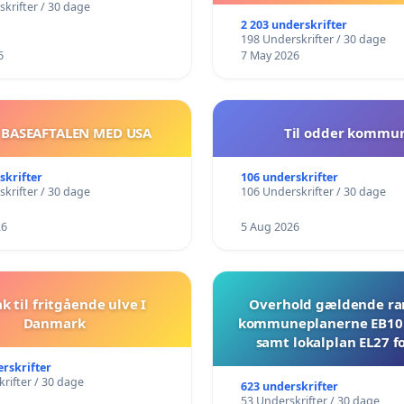
krifter / 30 dage
2 203 underskrifter
198 Underskrifter / 30 dage
6
7 May 2026
 BASEAFTALEN MED USA
Til odder kommu
skrifter
106 underskrifter
krifter / 30 dage
106 Underskrifter / 30 dage
26
5 Aug 2026
ak til fritgående ulve I
Overhold gældende r
Danmark
kommuneplanerne EB10 
samt lokalplan EL27 fo
Mosevej 30
erskrifter
rifter / 30 dage
623 underskrifter
53 Underskrifter / 30 dage