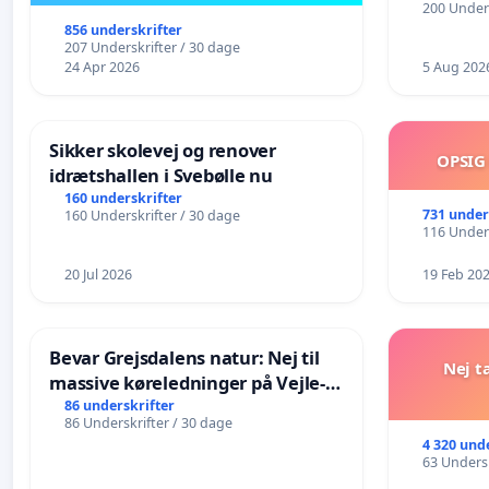
200 Unders
856 underskrifter
207 Underskrifter / 30 dage
24 Apr 2026
5 Aug 202
Sikker skolevej og renover
OPSIG
idrætshallen i Svebølle nu
160 underskrifter
731 under
160 Underskrifter / 30 dage
116 Unders
20 Jul 2026
19 Feb 20
Bevar Grejsdalens natur: Nej til
Nej t
massive køreledninger på Vejle-
Struer-banen
86 underskrifter
86 Underskrifter / 30 dage
4 320 und
63 Undersk